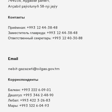
744036, Aşgabat şäheri,
Arçabil şaýolunyň 58-nji jaýy
Контакты
Приёмная:
+993 12 44-38-48
Заместитель главреда:
+993 12 44-38-48
Ответственный секретарь:
+993 12 40-30-88
Email
nebit-gazazeti@oilgas.gov.tm
Корреспонденты
Балкан:
+993 222 6-09-01
Дашогуз:
+993 346 2-48-90
Лебап:
+993 422 3-26-83
Мары:
+993 522 6-04-93