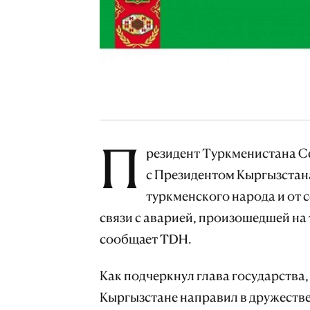
П
резидент Туркменистана С
с Президентом Кыргызста
туркменского народа и от 
связи с аварией, произошедшей на
сообщает TDH.
Как подчеркнул глава государства
Кыргызстане направил в дружестве