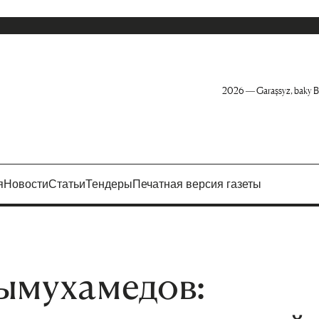
2026 — Garaşsyz, baky B
я
Новости
Статьи
Тендеры
Печатная версия газеты
ымухамедов: