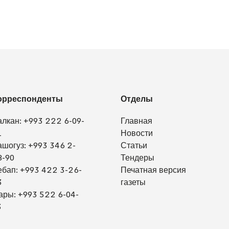
орреспонденты
Отделы
алкан:
+993 222 6-09-
Главная
1
Новости
ашогуз:
+993 346 2-
Статьи
8-90
Тендеры
ебап:
+993 422 3-26-
Печатная версия
3
газеты
ары:
+993 522 6-04-
3