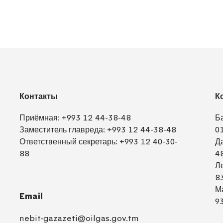
Контакты
К
Приёмная:
+993 12 44-38-48
Б
Заместитель главреда:
+993 12 44-38-48
0
Ответственный секретарь:
+993 12 40-30-
Д
88
4
Л
8
М
Email
9
nebit-gazazeti@oilgas.gov.tm