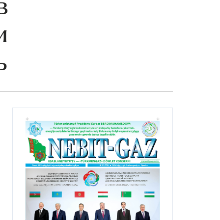
в
и
ь