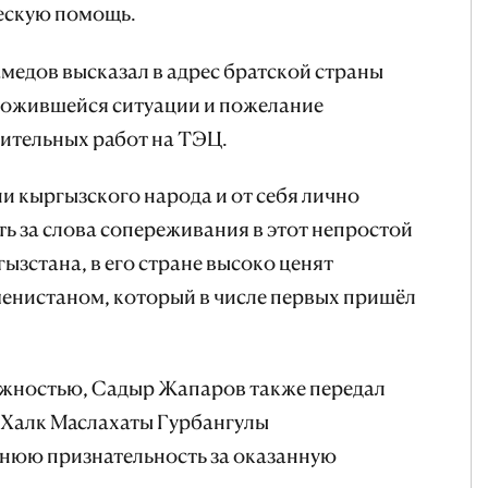
ческую помощь.
медов высказал в адрес братской страны
ложившейся ситуации и пожелание
ительных работ на ТЭЦ.
 кыргызского народа и от себя лично
ь за слова сопереживания в этот непростой
ызстана, в его стране высоко ценят
енистаном, который в числе первых пришёл
ожностью, Садыр Жапаров также передал
 Халк Маслахаты Гурбангулы
нюю признательность за оказанную