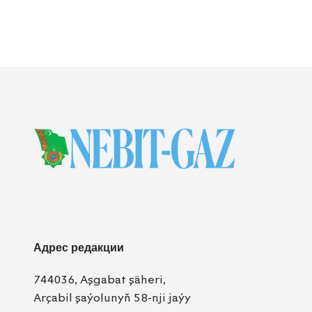
Адрес редакции
744036, Aşgabat şäheri,
Arçabil şaýolunyň 58-nji jaýy