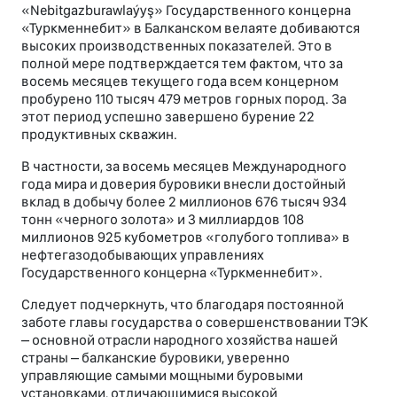
«Nebitgazburawlaýyş» Государственного концерна
«Туркменнебит» в Балканском велаяте добиваются
высоких производственных показателей. Это в
полной мере подтверждается тем фактом, что за
восемь месяцев текущего года всем концерном
пробурено 110 тысяч 479 метров горных пород. За
этот период успешно завершено бурение 22
продуктивных скважин.
В частности, за восемь месяцев Международного
года мира и доверия буровики внесли достойный
вклад в добычу более 2 миллионов 676 тысяч 934
тонн «черного золота» и 3 миллиардов 108
миллионов 925 кубометров «голубого топлива» в
нефтегазодобывающих управлениях
Государственного концерна «Туркменнебит».
Следует подчеркнуть, что благодаря постоянной
заботе главы государства о совершенствовании ТЭК
– основной отрасли народного хозяйства нашей
страны – балканские буровики, уверенно
управляющие самыми мощными буровыми
установками, отличающимися высокой