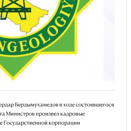
ердар Бердымухамедов в ходе состоявшегося
ета Министров произвел кадровые
ве Государственной корпорации