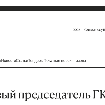
2026 — Garaşsyz, baky B
я
Новости
Статьи
Тендеры
Печатная версия газеты
вый председатель Г