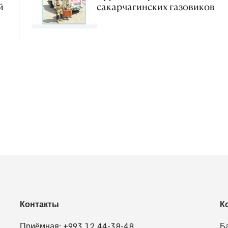
й
сакарчагинских газовиков
Контакты
К
Приёмная:
+993 12 44-38-48
Б