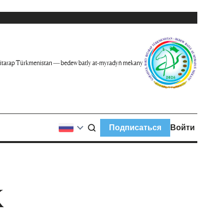
itarap Türkmenistan — bedew batly at-myradyň mekany
Подписаться
Войти
К