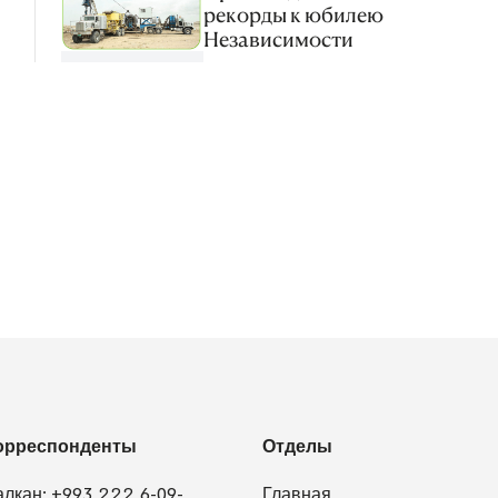
рекорды к юбилею
Независимости
орреспонденты
Отделы
алкан:
+993 222 6-09-
Главная