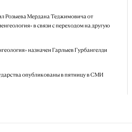
дил Розыева Мердана Теджимовича от
енгеология» в связи с переходом на другую
геология» назначен Гарлыев Гурбангелди
ударства опубликованы в пятницу в СМИ