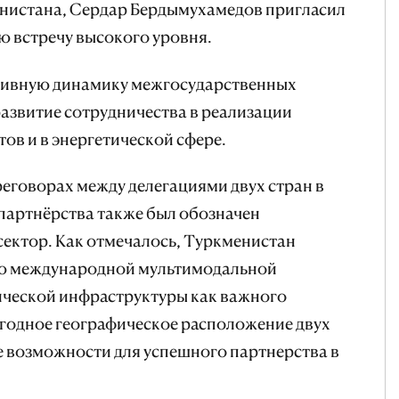
нистана, Сердар Бердымухамедов пригласил
ю встречу высокого уровня.
тивную динамику межгосударственных
развитие сотрудничества в реализации
ов и в энергетической сфере.
реговорах между делегациями двух стран в
партнёрства также был обозначен
ктор. Как отмечалось, Туркменистан
ию международной мультимодальной
ической инфраструктуры как важного
ыгодное географическое расположение двух
е возможности для успешного партнерства в
.