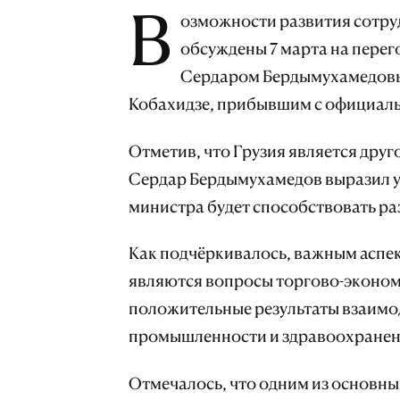
В
озможности развития сотруд
обсуждены 7 марта на пере
Сердаром Бердымухамедовы
Кобахидзе, прибывшим с официаль
Отметив, что Грузия является дру
Сердар Бердымухамедов выразил у
министра будет способствовать ра
Как подчёркивалось, важным аспе
являются вопросы торгово-эконом
положительные результаты взаимод
промышленности и здравоохранен
Отмечалось, что одним из основн