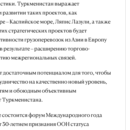
истики. Туркменистан выражает
 развитии таких проектов, как
 – Каспийское море, Ляпис Лазули, а также
тих стратегических проектов будет
ивности грузоперевозок из Азии в Европу
 в результате – расширению торгово-
тию межрегиональных связей.
т достаточным потенциалом для того, чтобы
удничество на качественно новый уровень,
тям и обоюдным объективным
т Туркменистана.
де состоится форум Международного года
т 30-летием признания ООН статуса