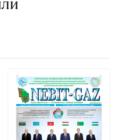
или
и