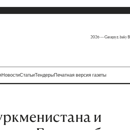
2026 — Garaşsyz, baky B
я
Новости
Статьи
Тендеры
Печатная версия газеты
уркменистана и