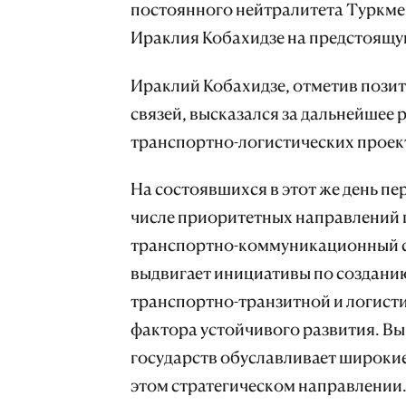
постоянного нейтралитета Туркме
Ираклия Кобахидзе на предстоящу
Ираклий Кобахидзе, отметив пози
связей, высказался за дальнейшее 
транспортно-логистических проект
На состоявшихся в этот же день пе
числе приоритетных направлений 
транспортно-коммуникационный се
выдвигает инициативы по создан
транспортно-транзитной и логист
фактора устойчивого развития. В
государств обуславливает широки
этом стратегическом направлении