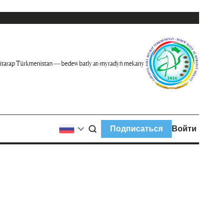
itarap Türkmenistan — bedew batly at-myradyň mekany
Подписаться
Войти