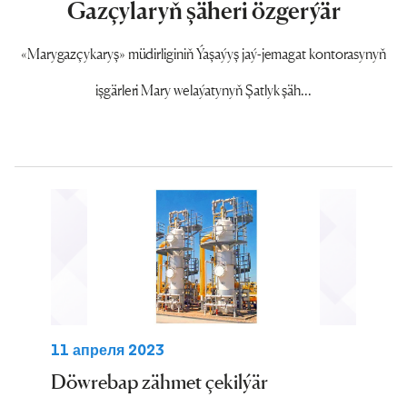
Gazçylaryň şäheri özgerýär
«Marygazçykaryş» müdirliginiň Ýaşaýyş jaý-jemagat kontorasynyň
işgärleri Mary welaýatynyň Şatlyk şäh...
11 апреля 2023
Döwrebap zähmet çekilýär