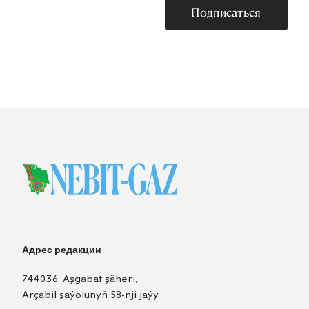
Подписаться
Адрес редакции
744036, Aşgabat şäheri,
Arçabil şaýolunyň 58-nji jaýy