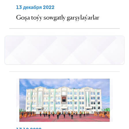
13 декабря 2022
Goşa toýy sowgatly garşylaýarlar