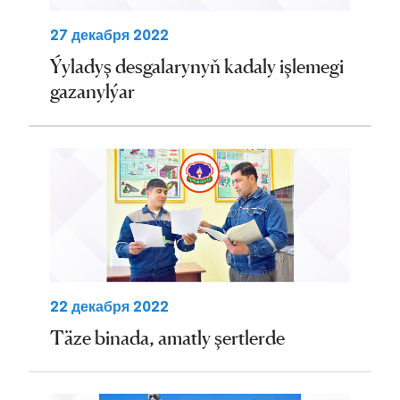
27 декабря 2022
Ýyladyş desgalarynyň kadaly işlemegi
gazanylýar
22 декабря 2022
Täze binada, amatly şertlerde