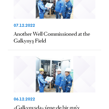
07.12.2022
Another Well Commissioned at the
Galkynyş Field
06.12.2022
«Galkynyşda» ýene-de bir guýy