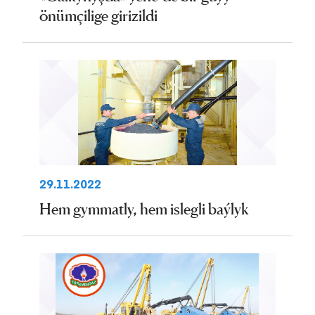
önümçilige girizildi
29.11.2022
Hem gymmatly, hem islegli baýlyk