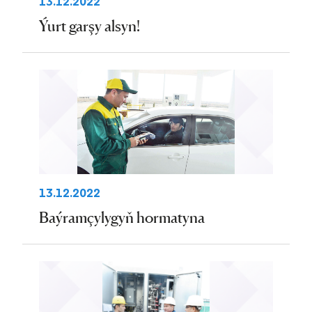
13.12.2022
Ýurt garşy alsyn!
13.12.2022
Baýramçylygyň hormatyna