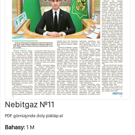
Nebitgaz №11
PDF görnüşinde doly ýükläp al
Bahasy:
1 M