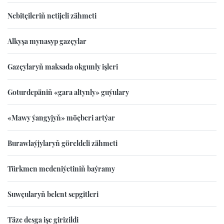
Nebitçileriň netijeli zähmeti
Alkyşa mynasyp gazçylar
Gazçylaryň maksada okgunly işleri
Goturdepäniň «gara altynly» guýulary
«Mawy ýangyjyň» möçberi artýar
Burawlaýjylaryň göreldeli zähmeti
Türkmen medeniýetiniň baýramy
Suwçularyň belent sepgitleri
Täze desga işe girizildi