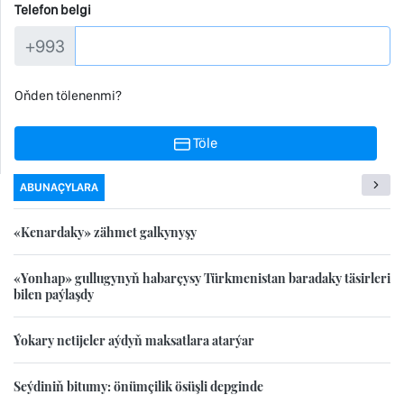
Telefon belgi
+993
Oňden tölenenmi?
Töle
ABUNAÇYLARA
«Kenardaky» zähmet galkynyşy
«Yonhap» gullugynyň habarçysy Türkmenistan baradaky täsirleri
bilen paýlaşdy
Ýokary netijeler aýdyň maksatlara atarýar
Seýdiniň bitumy: önümçilik ösüşli depginde