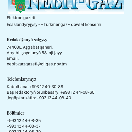
Elektron gazeti
Esaslandyryjysy - «Тürkmengaz» döwlet konserni
Redaksiýanyň salgysy
744036, Aşgabat şäheri,
Arçabil şaýolunyň 58-nji jaýy
Email:
nebit-gazgazeti@oilgas.gov.tm
Telefonlarymyz
Kabulhana:
+993 12 40-30-88
Baş redaktoryň orunbasary:
+993 12 44-08-60
Jogäpkar kätip:
+993 12 44-08-40
Bölümler
+993 12 44-08-35
+993 12 44-08-37
+993 12 44-08-39