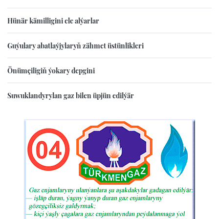
Hünär kämilligini ele alýarlar
Guýulary abatlaýjylaryň zähmet üstünlikleri
Önümçiligiň ýokary depgini
Suwuklandyrylan gaz bilen üpjün edilýär