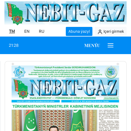
TM
EN
RU
Abuna ýazyl
Içeri girmek
MENÝU
21:28