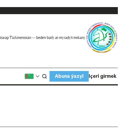
itarap Türkmenistan — bedew batly at-myradyň mekany
Abuna ýazyl
Içeri girmek