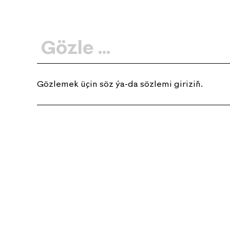
Gözlemek üçin söz ýa-da sözlemi giriziň.