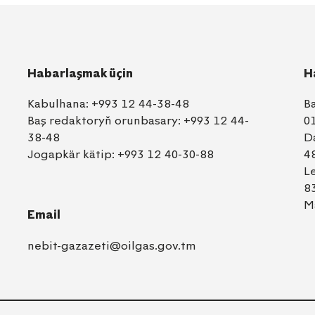
Habarlaşmak üçin
H
Kabulhana:
+993 12 44-38-48
B
Baş redaktoryň orunbasary:
+993 12 44-
0
38-48
D
Jogapkär kätip:
+993 12 40-30-88
4
L
8
M
Email
nebit-gazazeti@oilgas.gov.tm