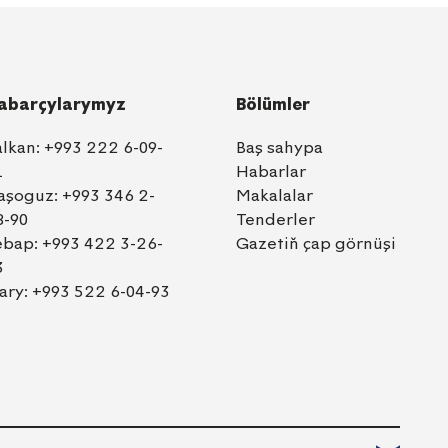
abarçylarymyz
Bölümler
alkan:
+993 222 6-09-
Baş sahypa
1
Habarlar
aşoguz:
+993 346 2-
Makalalar
8-90
Tenderler
ebap:
+993 422 3-26-
Gazetiň çap görnüşi
3
ary:
+993 522 6-04-93