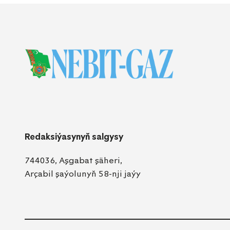
Redaksiýasynyň salgysy
744036, Aşgabat şäheri,
Arçabil şaýolunyň 58-nji jaýy