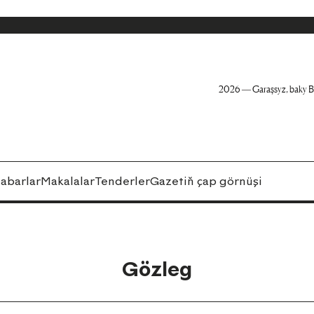
2026 — Garaşsyz, baky B
abarlar
Makalalar
Tenderler
Gazetiň çap görnüşi
Gözleg