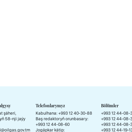
algysy
Telefonlarymyz
Bölümler
t şäheri,
Kabulhana:
+993 12 40-30-88
+993 12 44-08-
yň 58-nji jaýy
Baş redaktoryň orunbasary:
+993 12 44-08-
+993 12 44-08-60
+993 12 44-08-
i@oilgas.gov.tm
Jogäpkar kätip:
+993 12 44-19-1