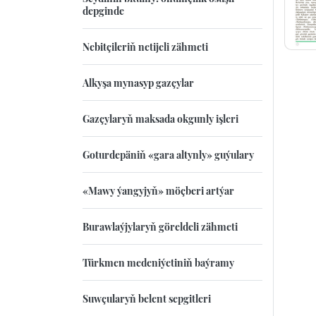
depginde
Nebitçileriň netijeli zähmeti
Alkyşa mynasyp gazçylar
Gazçylaryň maksada okgunly işleri
Goturdepäniň «gara altynly» guýulary
«Mawy ýangyjyň» möçberi artýar
Burawlaýjylaryň göreldeli zähmeti
Türkmen medeniýetiniň baýramy
Suwçularyň belent sepgitleri