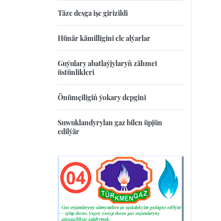
Täze desga işe girizildi
Hünär kämilligini ele alýarlar
Guýulary abatlaýjylaryň zähmet
üstünlikleri
Önümçiligiň ýokary depgini
Suwuklandyrylan gaz bilen üpjün
edilýär