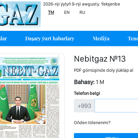
2026-nji ýylyň 9-nji awgusty. Ýekşenbe
TM
EN
RU
lar
Daşary ýurt habarlary
Mediýa
Tend
Nebitgaz №13
PDF görnüşinde doly ýükläp al
Bahasy:
1 M
Telefon belgi
+993
Oňden tölenenmi?