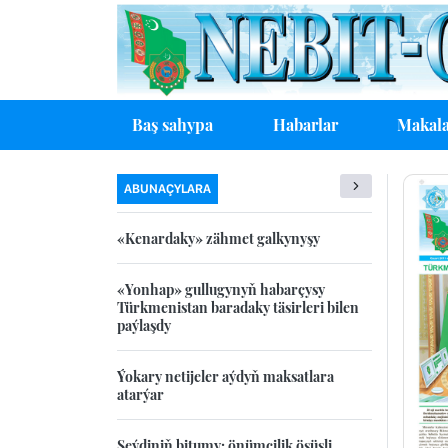
Baş sahypa
Habarlar
Makala
ABUNAÇYLARA
«Kenardaky» zähmet galkynyşy
«Yonhap» gullugynyň habarçysy
Türkmenistan baradaky täsirleri bilen
paýlaşdy
Ýokary netijeler aýdyň maksatlara
atarýar
Seýdiniň bitumy: önümçilik ösüşli