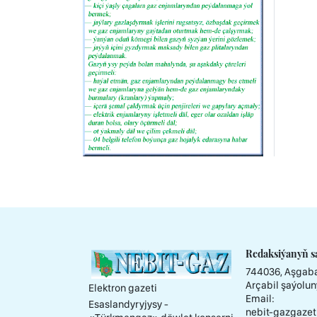
Redaksiýanyň s
744036, Aşgaba
Arçabil şaýolun
Elektron gazeti
Email:
Esaslandyryjysy -
nebit-gazgazet