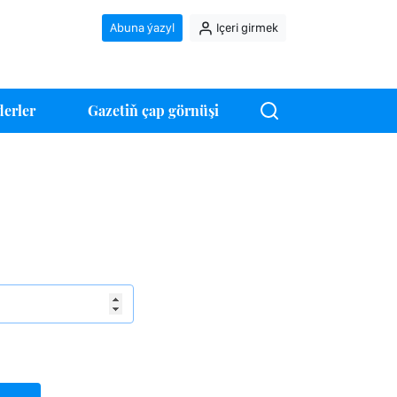
Abuna ýazyl
Içeri girmek
erler
Gazetiň çap görnüşi