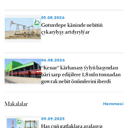
05.08.2026
Goturdepe käninde nebitiň
çykarylyşy artdyrylýar
06.08.2026
“Kenar” kärhanasy ýylyň başyndan
bäri sarp edijilere 1,8 mln tonnadan
gowrak nebit önümlerini iberdi
Makalalar
Hemmesi
09.09.2025
Has çuň gatlaklara aralaşyp