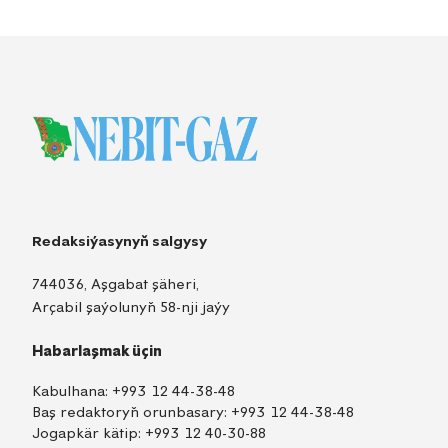
Redaksiýasynyň salgysy
744036, Aşgabat şäheri,
Arçabil şaýolunyň 58-nji jaýy
Habarlaşmak üçin
Kabulhana:
+993 12 44-38-48
Baş redaktoryň orunbasary:
+993 12 44-38-48
Jogapkär kätip:
+993 12 40-30-88