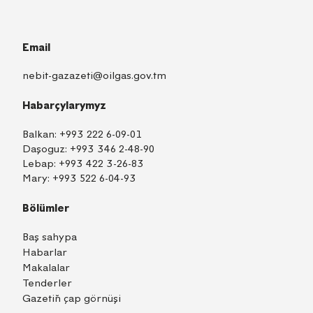
Email
nebit-gazazeti@oilgas.gov.tm
Habarçylarymyz
Balkan:
+993 222 6-09-01
Daşoguz:
+993 346 2-48-90
Lebap:
+993 422 3-26-83
Mary:
+993 522 6-04-93
Bölümler
Baş sahypa
Habarlar
Makalalar
Tenderler
Gazetiň çap görnüşi