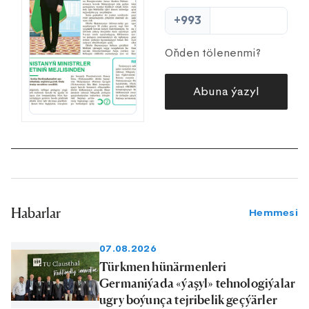
+993
Oňden tölenenmi?
Abuna ýazyl
Habarlar
Hemmesi
07.08.2026
Türkmen hünärmenleri
Germaniýada «ýaşyl» tehnologiýalar
ugry boýunça tejribelik geçýärler