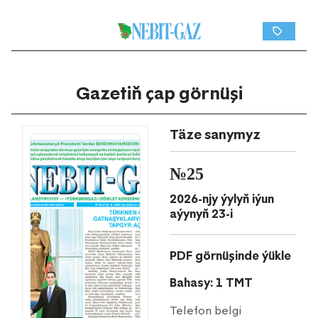
Gazetiň çap görnüşi
Täze sanymyz
№25
2026-njy ýylyň iýun
aýynyň 23-i
PDF görnüşinde ýükle
Bahasy: 1 TMT
Telefon belgi