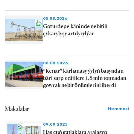
05.08.2026
Goturdepe käninde nebitiň
çykarylyşy artdyrylýar
06.08.2026
“Kenar” kärhanasy ýylyň başyndan
bäri sarp edijilere 1,8 mln tonnadan
gowrak nebit önümlerini iberdi
Makalalar
Hemmesi
09.09.2025
Has çuň gatlaklara aralaşyp