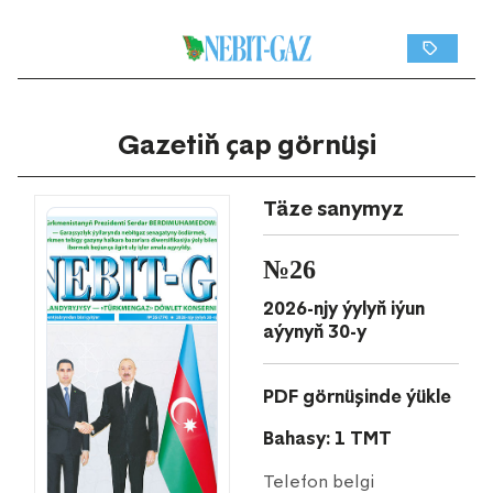
Gazetiň çap görnüşi
Täze sanymyz
№26
2026-njy ýylyň iýun
aýynyň 30-y
PDF görnüşinde ýükle
Bahasy: 1 TMT
Telefon belgi