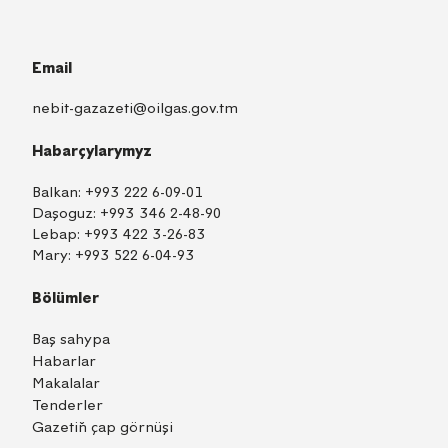
Email
nebit-gazazeti@oilgas.gov.tm
Habarçylarymyz
Balkan:
+993 222 6-09-01
Daşoguz:
+993 346 2-48-90
Lebap:
+993 422 3-26-83
Mary:
+993 522 6-04-93
Bölümler
Baş sahypa
Habarlar
Makalalar
Tenderler
Gazetiň çap görnüşi