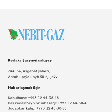
Redaksiýasynyň salgysy
744036, Aşgabat şäheri,
Arçabil şaýolunyň 58-nji jaýy
Habarlaşmak üçin
Kabulhana:
+993 12 44-38-48
Baş redaktoryň orunbasary:
+993 12 44-38-48
Jogapkär kätip:
+993 12 40-30-88