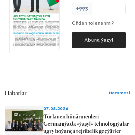
+993
Oňden tölenenmi?
Abuna ýazyl
Habarlar
Hemmesi
07.08.2026
Türkmen hünärmenleri
Germaniýada «ýaşyl» tehnologiýalar
ugry boýunça tejribelik geçýärler