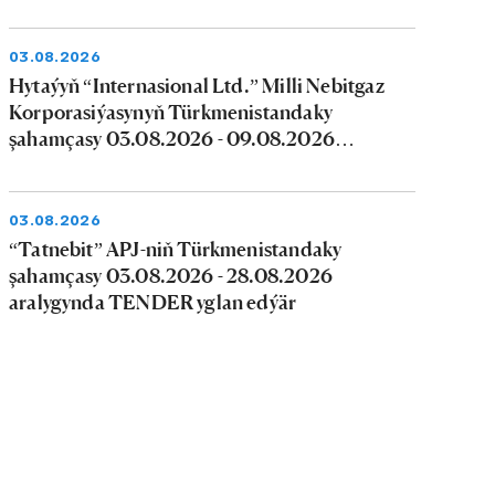
03.08.2026
Hytaýyň “Internasional Ltd.” Milli Nebitgaz
Korporasiýasynyň Türkmenistandaky
şahamçasy 03.08.2026 - 09.08.2026
aralygynda tender yglan edýär
03.08.2026
“Tatnebit” APJ-niň Türkmenistandaky
şahamçasy 03.08.2026 - 28.08.2026
aralygynda TENDER yglan edýär