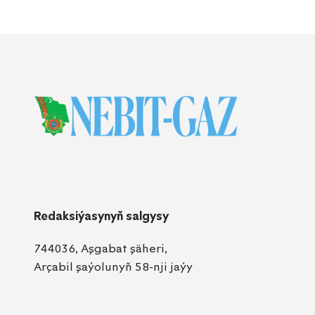
Redaksiýasynyň salgysy
744036, Aşgabat şäheri,
Arçabil şaýolunyň 58-nji jaýy