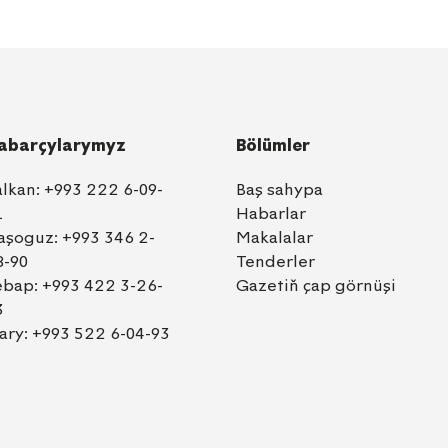
abarçylarymyz
Bölümler
alkan:
+993 222 6-09-
Baş sahypa
1
Habarlar
aşoguz:
+993 346 2-
Makalalar
8-90
Tenderler
ebap:
+993 422 3-26-
Gazetiň çap görnüşi
3
ary:
+993 522 6-04-93