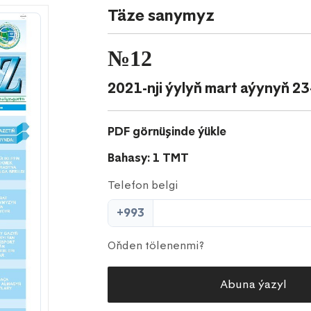
Täze sanymyz
№12
2021-nji ýylyň mart aýynyň 23
PDF görnüşinde ýükle
Bahasy: 1 TMT
Telefon belgi
+993
Oňden tölenenmi?
Abuna ýazyl