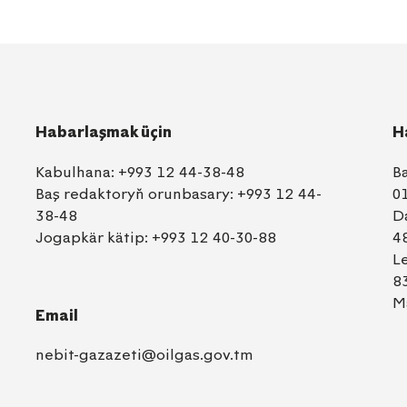
Habarlaşmak üçin
H
Kabulhana:
+993 12 44-38-48
B
Baş redaktoryň orunbasary:
+993 12 44-
0
38-48
D
Jogapkär kätip:
+993 12 40-30-88
4
L
8
M
Email
nebit-gazazeti@oilgas.gov.tm