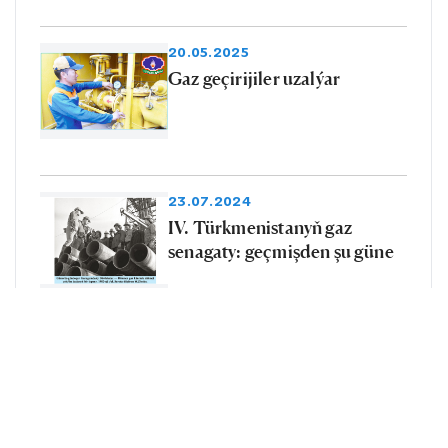
20.05.2025
Gaz geçirijiler uzalýar
23.07.2024
IV. Türkmenistanyň gaz
senagaty: geçmişden şu güne