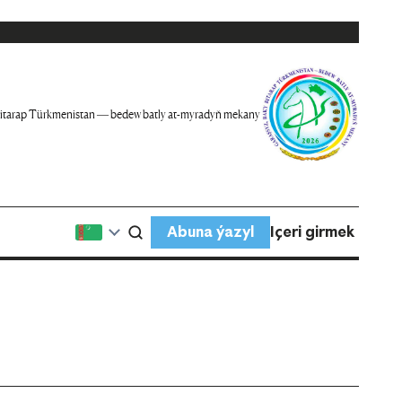
itarap Türkmenistan — bedew batly at-myradyň mekany
Abuna ýazyl
Içeri girmek