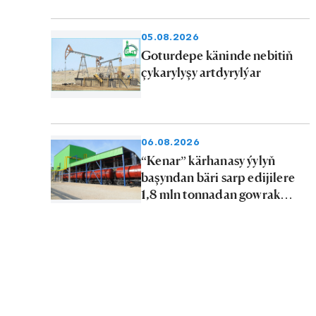
tejribelik geçýärler
05.08.2026
Goturdepe käninde nebitiň
çykarylyşy artdyrylýar
06.08.2026
“Kenar” kärhanasy ýylyň
başyndan bäri sarp edijilere
1,8 mln tonnadan gowrak
nebit önümlerini iberdi