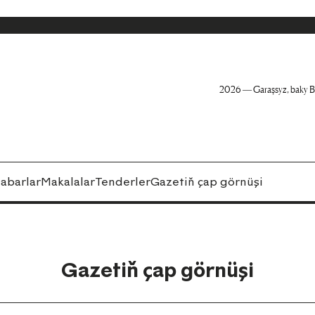
2026 — Garaşsyz, baky B
abarlar
Makalalar
Tenderler
Gazetiň çap görnüşi
Gazetiň çap görnüşi