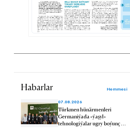
Habarlar
Hemmesi
07.08.2026
Türkmen hünärmenleri
Germaniýada «ýaşyl»
tehnologiýalar ugry boýunça