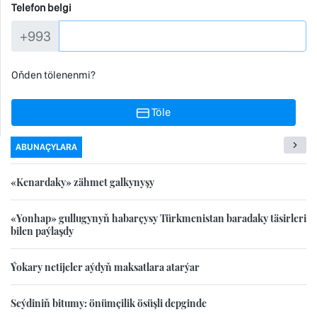
Telefon belgi
+993
Oňden tölenenmi?
Töle
ABUNAÇYLARA
«Kenardaky» zähmet galkynyşy
«Yonhap» gullugynyň habarçysy Türkmenistan baradaky täsirleri
bilen paýlaşdy
Ýokary netijeler aýdyň maksatlara atarýar
Seýdiniň bitumy: önümçilik ösüşli depginde