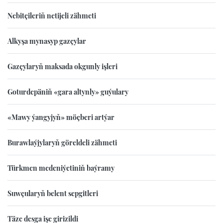
Nebitçileriň netijeli zähmeti
Alkyşa mynasyp gazçylar
Gazçylaryň maksada okgunly işleri
Goturdepäniň «gara altynly» guýulary
«Mawy ýangyjyň» möçberi artýar
Burawlaýjylaryň göreldeli zähmeti
Türkmen medeniýetiniň baýramy
Suwçularyň belent sepgitleri
Täze desga işe girizildi