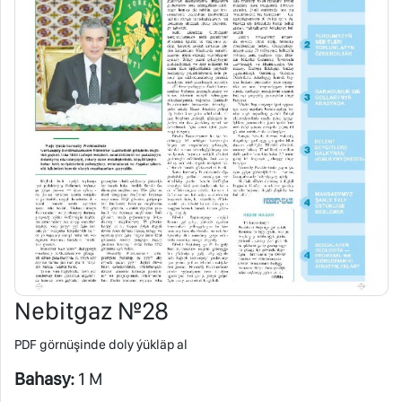
Nebitgaz №28
PDF görnüşinde doly ýükläp al
Bahasy:
1 M