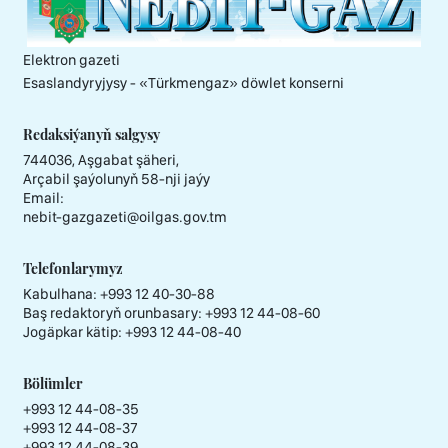
Elektron gazeti
Esaslandyryjysy - «Тürkmengaz» döwlet konserni
Redaksiýanyň salgysy
744036, Aşgabat şäheri,
Arçabil şaýolunyň 58-nji jaýy
Email:
nebit-gazgazeti@oilgas.gov.tm
Telefonlarymyz
Kabulhana:
+993 12 40-30-88
Baş redaktoryň orunbasary:
+993 12 44-08-60
Jogäpkar kätip:
+993 12 44-08-40
Bölümler
+993 12 44-08-35
+993 12 44-08-37
+993 12 44-08-39