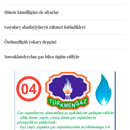
Hünär kämilligini ele alýarlar
Guýulary abatlaýjylaryň zähmet üstünlikleri
Önümçiligiň ýokary depgini
Suwuklandyrylan gaz bilen üpjün edilýär