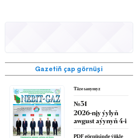
Gazetiň çap görnüşi
Täze sanymyz
№31
2026-njy ýylyň
awgust aýynyň 4-i
PDF görnüşinde ýükle