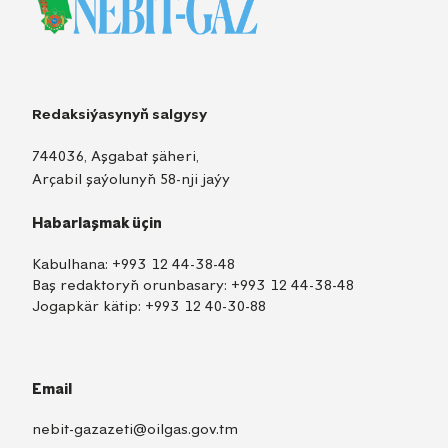
Redaksiýasynyň salgysy
744036, Aşgabat şäheri,
Arçabil şaýolunyň 58-nji jaýy
Habarlaşmak üçin
Kabulhana:
+993 12 44-38-48
Baş redaktoryň orunbasary:
+993 12 44-38-48
Jogapkär kätip:
+993 12 40-30-88
Email
nebit-gazazeti@oilgas.gov.tm