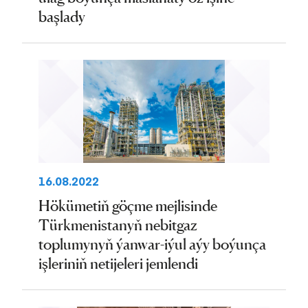
başlady
16.08.2022
Hökümetiň göçme mejlisinde
Türkmenistanyň nebitgaz
toplumynyň ýanwar-iýul aýy boýunça
işleriniň netijeleri jemlendi