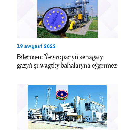
19 awgust 2022
Bilermen: Ýewropanyň senagaty
gazyň şuwagtky bahalaryna eýgermez