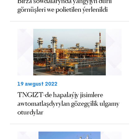
Birža söwdalarynda ýangyjyň dürli
görnüşleri we polietilen ýerlenildi
19 awgust 2022
TNGIZT-de hapalaýjy jisimlere
awtomatlaşdyrylan gözegçilik ulgamy
oturdylar