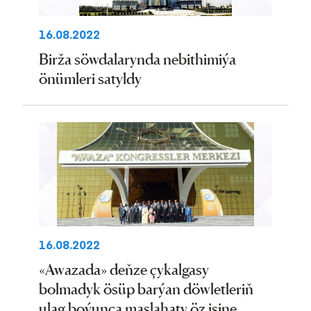
16.08.2022
Birža söwdalarynda nebithimiýa
önümleri satyldy
16.08.2022
«Awazada» deňze çykalgasy
bolmadyk ösüp barýan döwletleriň
ulag boýunça maslahaty öz işine