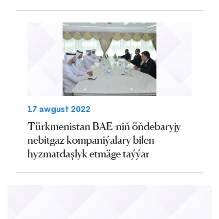
17 awgust 2022
Türkmenistan BAE-niň öňdebaryjy
nebitgaz kompaniýalary bilen
hyzmatdaşlyk etmäge taýýar