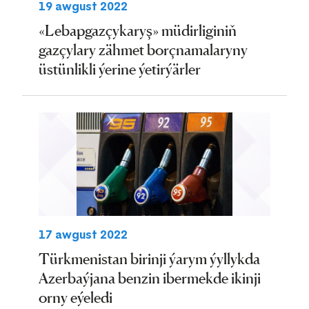
19 awgust 2022
«Lebapgazçykaryş» müdirliginiň
gazçylary zähmet borçnamalaryny
üstünlikli ýerine ýetirýärler
17 awgust 2022
Türkmenistan birinji ýarym ýyllykda
Azerbaýjana benzin ibermekde ikinji
orny eýeledi