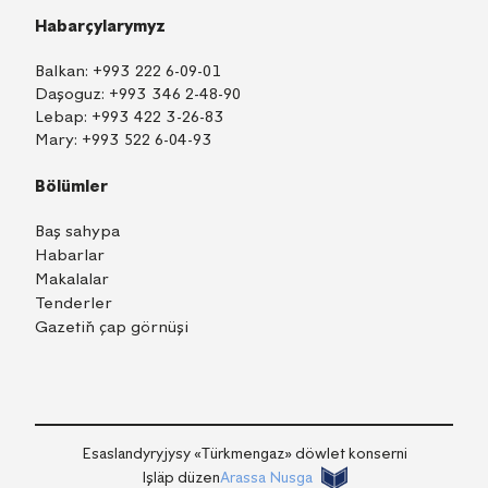
Habarçylarymyz
Balkan:
+993 222 6-09-01
Daşoguz:
+993 346 2-48-90
Lebap:
+993 422 3-26-83
Mary:
+993 522 6-04-93
Bölümler
Baş sahypa
Habarlar
Makalalar
Tenderler
Gazetiň çap görnüşi
TM
EN
RU
Içeri girmek
Esaslandyryjysy «Тürkmengaz» döwlet konserni
Işläp düzen
Arassa Nusga