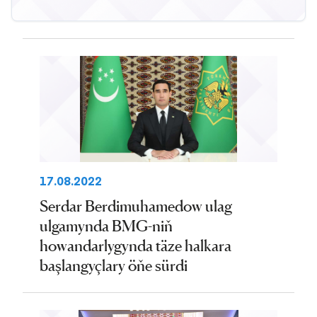
17.08.2022
Serdar Berdimuhamedow ulag
ulgamynda BMG-niň
howandarlygynda täze halkara
başlangyçlary öňe sürdi