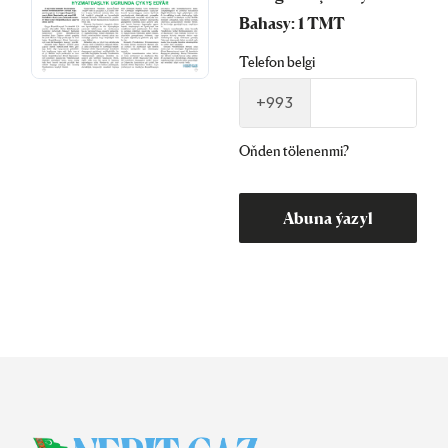
Bahasy: 1 TMT
Telefon belgi
+993
Oňden tölenenmi?
Abuna ýazyl