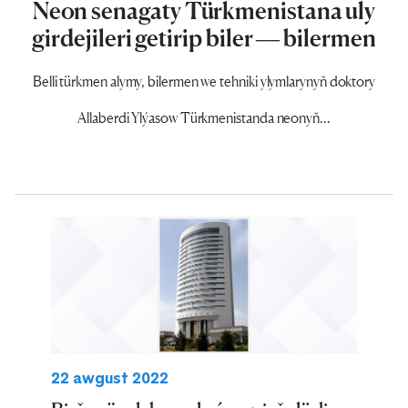
Neon senagaty Türkmenistana uly
girdejileri getirip biler — bilermen
Belli türkmen alymy, bilermen we tehniki ylymlarynyň doktory
Allaberdi Ylýasow Türkmenistanda neonyň...
22 awgust 2022