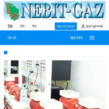
TM
EN
RU
Abuna ýazyl
Içeri girmek
MENÝU
09:28