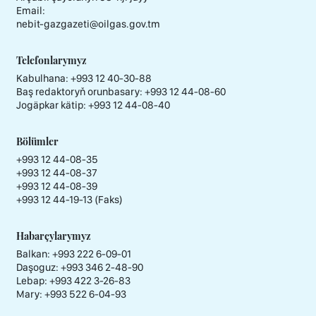
Email:
nebit-gazgazeti@oilgas.gov.tm
Telefonlarymyz
Kabulhana:
+993 12 40-30-88
Baş redaktoryň orunbasary:
+993 12 44-08-60
Jogäpkar kätip:
+993 12 44-08-40
Bölümler
+993 12 44-08-35
+993 12 44-08-37
+993 12 44-08-39
+993 12 44-19-13 (Faks)
Habarçylarymyz
Balkan: +993 222 6-09-01
Daşoguz: +993 346 2-48-90
Lebap: +993 422 3-26-83
Mary: +993 522 6-04-93