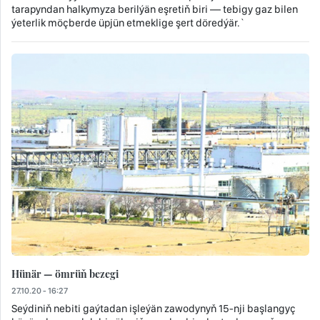
tarapyndan halkymyza berilýän eşretiň biri — tebigy gaz bilen
ýeterlik möçberde üpjün etmeklige şert döredýär.`
Hünär — ömrüň bezegi
27.10.20 - 16:27
Seýdiniň nebiti gaýtadan işleýän zawodynyň 15-nji başlangyç