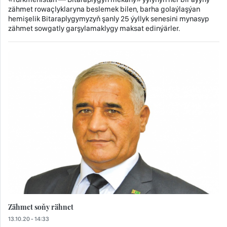
zähmet rowaçlyklaryna beslemek bilen, barha golaýlaşýan
hemişelik Bitaraplygymyzyň şanly 25 ýyllyk senesini mynasyp
zähmet sowgatly garşylamaklygy maksat edinýärler.
Zähmet soňy rähnet
13.10.20 - 14:33