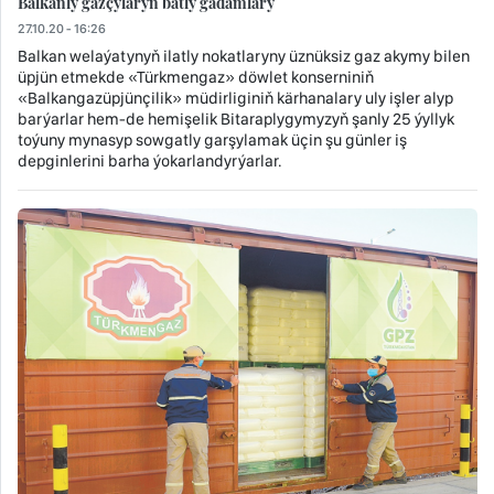
Balkanly gazçylaryň batly gadamlary
27.10.20 - 16:26
Balkan welaýatynyň ilatly nokatlaryny üznüksiz gaz akymy bilen
üpjün etmekde «Türkmengaz» döwlet konserniniň
«Balkangazüpjünçilik» müdirliginiň kärhanalary uly işler alyp
barýarlar hem-de hemişelik Bitaraplygymyzyň şanly 25 ýyllyk
toýuny mynasyp sowgatly garşylamak üçin şu günler iş
depginlerini barha ýokarlandyrýarlar.