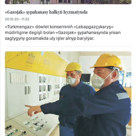
«Gazojak» şypahanasy halkyň hyzmatynda
20.10.20 - 11:32
«Türkmengaz» döwlet konserniniň «Lebapgazçykaryş»
müdirligine degişli bolan «Gazojak» şypahanasynda ynsan
saglygyny goramakda uly işler alnyp barylýar.