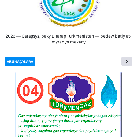
2026 — Garaşsyz, baky Bitarap Türkmenistan — bedew batly at-
myradyň mekany
ABUNAÇYLARA