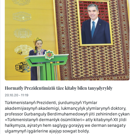
Hormatly Prezidentimiziň täze kitaby bilen tanyşdyryldy
20.10.20 - 11:19
Türkmenistanyň Prezidenti, ýurdumyzyň Ylymlar
akademiýasynyň akademigi, lukmançylyk ylymlarynyň doktory,
professor Gurbanguly Berdimuhamedowyň ýiti zehininden çykan
«Türkmenistanyň dermanlyk ösümlikleri» atly kitabynyň XII jildi
halkymyza, aýratyn hem saglygy goraýyş we derman senagaty
ulgamynyň işgärlerine ajaýyp sowgat boldy.