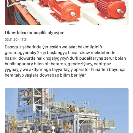
Okuw bilen önümçilik utgaşýar
03.11.20 - 11:31
Daşoguz şäherinde ýerleşýän welaýat häkimliginiň
garamagyndaky 2-nji başlangyç hünär okuw mekdebinde
häzirki döwürde halk hojalygynyň dürli pudaklaryna zerur bolan
hünär ugurlary bilen bir hatarda, geodeziýaçy, nebitgaz
ýygnaýjy we akdyrmaga taýýarlaýjy operator hünärleri boýunça
hem talyp ýaşlara döwrebap bilim berilýär.