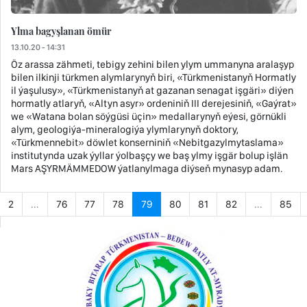
Ylma bagyşlanan ömür
13.10.20 - 14:31
Öz arassa zähmeti, tebigy zehini bilen ylym ummanyna aralaşyp
bilen ilkinji türkmen alymlarynyň biri, «Türkmenistanyň Hormatly
il ýaşulusy», «Türkmenistanyň at gazanan senagat işgäri» diýen
hormatly atlaryň, «Altyn asyr» ordeniniň III derejesiniň, «Gaýrat»
we «Watana bolan söýgüsi üçin» medallarynyň eýesi, görnükli
alym, geologiýa-mineralogiýa ylymlarynyň doktory,
«Türkmennebit» döwlet konserniniň «Nebitgazylmytaslama»
institutynda uzak ýyllar ýolbaşçy we baş ylmy işgär bolup işlän
Mars AŞYRMÄMMEDOW ýatlanylmaga diýseň mynasyp adam.
2
...
76
77
78
79
80
81
82
...
85