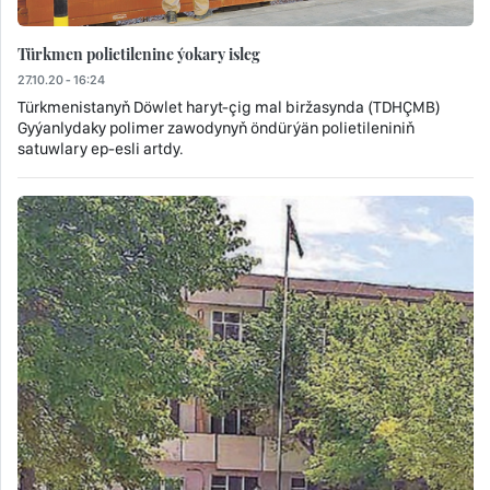
Türkmen polietilenine ýokary isleg
27.10.20 - 16:24
Türkmenistanyň Döwlet haryt-çig mal biržasynda (TDHÇMB)
Gyýanlydaky polimer zawodynyň öndürýän polietileniniň
satuwlary ep-esli artdy.