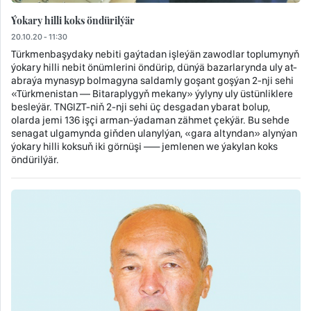
Ýokary hilli koks öndürilýär
20.10.20 - 11:30
Türkmenbaşydaky nebiti gaýtadan işleýän zawodlar toplumynyň
ýokary hilli nebit önümlerini öndürip, dünýä bazarlarynda uly at-
abraýa mynasyp bolmagyna saldamly goşant goşýan 2-nji sehi
«Türkmenistan — Bitaraplygyň mekany» ýylyny uly üstünliklere
besleýär. TNGIZT-niň 2-nji sehi üç desgadan ybarat bolup,
olarda jemi 136 işçi arman-ýadaman zähmet çekýär. Bu sehde
senagat ulgamynda giňden ulanylýan, «gara altyndan» alynýan
ýokary hilli koksuň iki görnüşi —– jemlenen we ýakylan koks
öndürilýär.