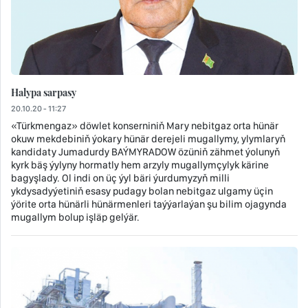
Halypa sarpasy
20.10.20 - 11:27
«Türkmengaz» döwlet konserniniň Mary nebitgaz orta hünär
okuw mekdebiniň ýokary hünär derejeli mugallymy, ylymlaryň
kandidaty Jumadurdy BAÝMYRADOW özüniň zähmet ýolunyň
kyrk bäş ýylyny hormatly hem arzyly mugallymçylyk kärine
bagyşlady. Ol indi on üç ýyl bäri ýurdumyzyň milli
ykdysadyýetiniň esasy pudagy bolan nebitgaz ulgamy üçin
ýörite orta hünärli hünärmenleri taýýarlaýan şu bilim ojagynda
mugallym bolup işläp gelýär.