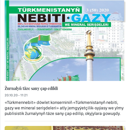
Žurnalyň täze sany çap edildi
20.10.20 - 11:21
«Türkmennebit» döwlet konserniniň «Türkmenistanyň nebiti,
gazy we mineral serişdeleri» atly jemgyýetçilik-syýasy we ylmy
publisistik žurnalynyň täze sany çap edilip, okyjylara gowuşdy.