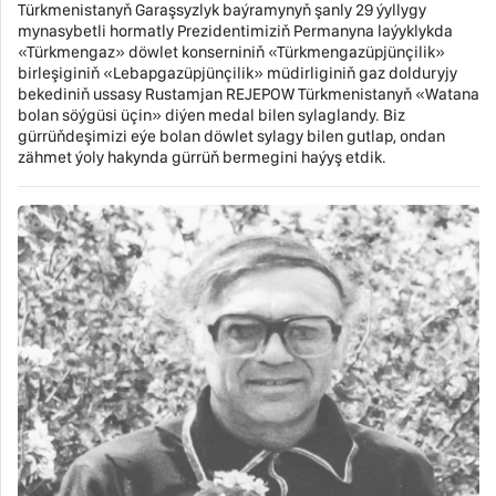
Türkmenistanyň Garaşsyzlyk baýramynyň şanly 29 ýyllygy
mynasybetli hormatly Prezidentimiziň Permanyna laýyklykda
«Türkmengaz» döwlet konserniniň «Türkmengazüpjünçilik»
birleşiginiň «Lebapgazüpjünçilik» müdirliginiň gaz dolduryjy
bekediniň ussasy Rustamjan REJEPOW Türkmenistanyň «Watana
bolan söýgüsi üçin» diýen medal bilen sylaglandy. Biz
gürrüňdeşimizi eýe bolan döwlet sylagy bilen gutlap, ondan
zähmet ýoly hakynda gürrüň bermegini haýyş etdik.