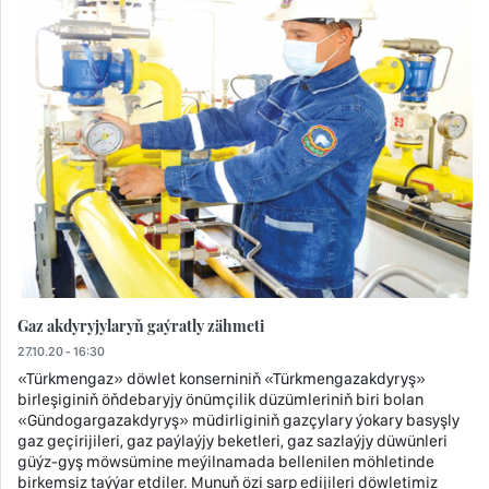
Gaz akdyryjylaryň gaýratly zähmeti
27.10.20 - 16:30
«Türkmengaz» döwlet konserniniň «Türkmengazakdyryş»
birleşiginiň öňdebaryjy önümçilik düzümleriniň biri bolan
«Gündogargazakdyryş» müdirliginiň gazçylary ýokary basyşly
gaz geçirijileri, gaz paýlaýjy beketleri, gaz sazlaýjy düwünleri
güýz-gyş möwsümine meýilnamada bellenilen möhletinde
birkemsiz taýýar etdiler. Munuň özi sarp edijileri döwletimiz