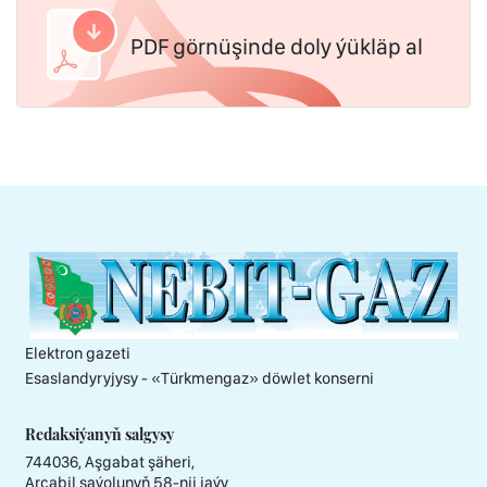
PDF görnüşinde doly ýükläp al
Elektron gazeti
Esaslandyryjysy - «Тürkmengaz» döwlet konserni
Redaksiýanyň salgysy
744036, Aşgabat şäheri,
Arçabil şaýolunyň 58-nji jaýy