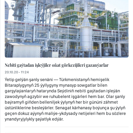
Nebiti gaýtadan işleýjiler oňat görkezijileri gazanýarlar
20.10.20 - 11:24
Ýetip gelýän şanly senäni — Türkmenistanyň hemişelik
Bitaraplygynyň 25 ýyllygyny mynasyp sowgatlar bilen
garşylaýanlaryň hatarynda Seýdiniň nebiti gaýtadan işleýän
zawodynyň agzybir we ruhubelent işgärleri hem bar. Olar şanly
baýramyň giňden belleniljek ýylynyň her bir gününi zähmet
üstünliklerine besleýärler. Senagat kärhanasy boýunça şu ýylyň
geçen dokuz aýynyň maliýe-ykdysady netijeleri hem bu sözlere
ynandyryjylykly şaýatlyk edýär.