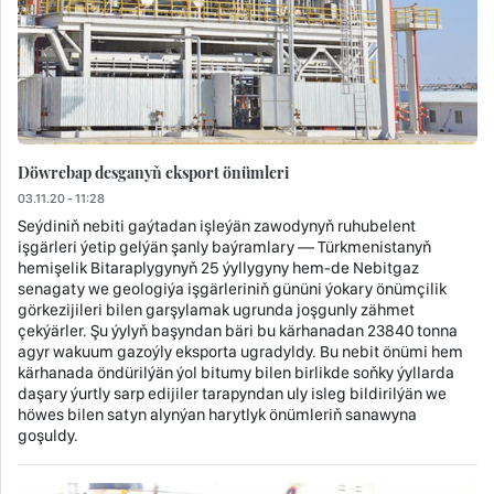
Döwrebap desganyň eksport önümleri
03.11.20 - 11:28
Seýdiniň nebiti gaýtadan işleýän zawodynyň ruhubelent
işgärleri ýetip gelýän şanly baýramlary — Türkmenistanyň
hemişelik Bitaraplygynyň 25 ýyllygyny hem-de Nebitgaz
senagaty we geologiýa işgärleriniň gününi ýokary önümçilik
görkezijileri bilen garşylamak ugrunda joşgunly zähmet
çekýärler. Şu ýylyň başyndan bäri bu kärhanadan 23840 tonna
agyr wakuum gazoýly eksporta ugradyldy. Bu nebit önümi hem
kärhanada öndürilýän ýol bitumy bilen birlikde soňky ýyllarda
daşary ýurtly sarp edijiler tarapyndan uly isleg bildirilýän we
höwes bilen satyn alynýan harytlyk önümleriň sanawyna
goşuldy.