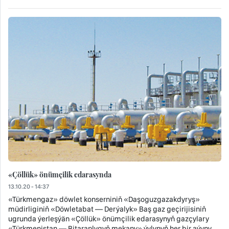
«Çöllük» önümçilik edarasynda
13.10.20 - 14:37
«Türkmengaz» döwlet konserniniň «Daşoguzgazakdyryş»
müdirliginiň «Döwletabat — Derýalyk» Baş gaz geçirijisiniň
ugrunda ýerleşýän «Çöllük» önümçilik edarasynyň gazçylary
«Türkmenistan — Bitaraplygyň mekany» ýylynyň her bir aýyny