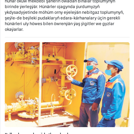
hünär okuw mekdebi şäheriň owadan binalar toplumynyň
birinde ýerleşýär. Hünärler ojagynda ýurdumyzyň
ykdysadyýetinde möhüm orny eýeleýän nebitgaz toplumynyň,
şeýle-de beýleki pudaklaryň edara-kärhanalary üçin gerekli
hünärleri uly höwes bilen öwrenýän ýaş ýigitler we gyzlar
okaýarlar.