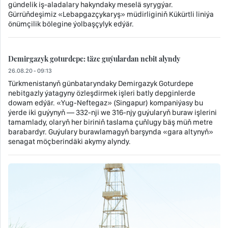
gündelik iş-aladalary hakyndaky meselä syrygýar.
Gürrüňdeşimiz «Lebapgazçykaryş» müdirliginiň Kükürtli liniýa
önümçilik bölegine ýolbaşçylyk edýär.
Demirgazyk goturdepe: täze guýulardan nebit alyndy
26.08.20 - 09:13
Türkmenistanyň günbataryndaky Demirgazyk Goturdepe
nebitgazly ýatagyny özleşdirmek işleri batly depginlerde
dowam edýär. «Yug-Neftegaz» (Singapur) kompaniýasy bu
ýerde iki guýynyň — 332-nji we 316-njy guýularyň buraw işlerini
tamamlady, olaryň her biriniň taslama çuňlugy bäş müň metre
barabardyr. Guýulary burawlamagyň barşynda «gara altynyň»
senagat möçberindäki akymy alyndy.