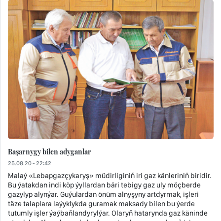
Başarnygy bilen adyganlar
25.08.20 - 22:42
Malaý «Lebapgazçykaryş» müdirliginiň iri gaz känleriniň biridir.
Bu ýatakdan indi köp ýyllardan bäri tebigy gaz uly möçberde
gazylyp alynýar. Guýulardan önüm alnyşyny artdyrmak, işleri
täze talaplara laýyklykda guramak maksady bilen bu ýerde
tutumly işler ýaýbaňlandyrylýar. Olaryň hatarynda gaz käninde