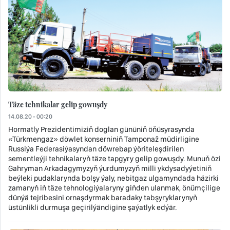
Täze tehnikalar gelip gowuşdy
14.08.20 - 00:20
Hormatly Prezidentimiziň doglan gününiň öňüsyrasynda
«Türkmengaz» döwlet konserniniň Tamponaž müdirligine
Russiýa Federasiýasyndan döwrebap ýöriteleşdirilen
sementleýji tehnikalaryň täze tapgyry gelip gowuşdy. Munuň özi
Gahryman Arkadagymyzyň ýurdumyzyň milli ykdysadyýetiniň
beýleki pudaklarynda bolşy ýaly, nebitgaz ulgamyndada häzirki
zamanyň iň täze tehnologiýalaryny giňden ulanmak, önümçilige
dünýä tejribesini ornaşdyrmak baradaky tabşyryklarynyň
üstünlikli durmuşa geçirilýändigine şaýatlyk edýär.