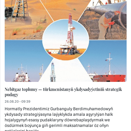
Nebitgaz toplumy — türkmenistanyň ykdysadyýetiniň strategik
pudagy
26.08.20 - 09:39
Hormatly Prezidentimiz Gurbanguly Berdimuhamedowyň
ykdysady strategiýasyna laýyklykda amala aşyrylýan halk
hojalygynyň esasy pudaklaryny döwrebaplaşdyrmak we
ösdürmek boýunça giň gerimli maksatnamalar öz oňyn
netijelerini berýär.