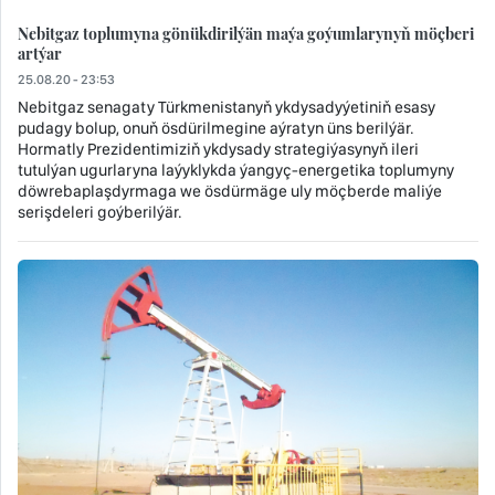
Nebitgaz toplumyna gönükdirilýän maýa goýumlarynyň möçberi
artýar
25.08.20 - 23:53
Nebitgaz senagaty Türkmenistanyň ykdysadyýetiniň esasy
pudagy bolup, onuň ösdürilmegine aýratyn üns berilýär.
Hormatly Prezidentimiziň ykdysady strategiýasynyň ileri
tutulýan ugurlaryna laýyklykda ýangyç-energetika toplumyny
döwrebaplaşdyrmaga we ösdürmäge uly möçberde maliýe
serişdeleri goýberilýär.