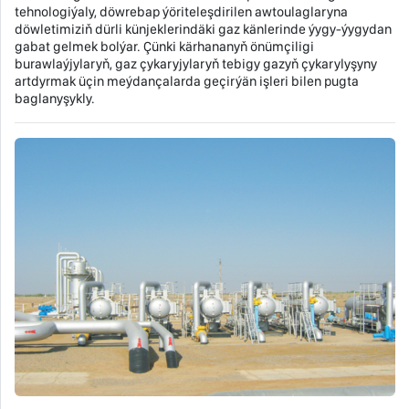
tehnologiýaly, döwrebap ýöriteleşdirilen awtoulaglaryna
döwletimiziň dürli künjeklerindäki gaz känlerinde ýygy-ýygydan
gabat gelmek bolýar. Çünki kärhananyň önümçiligi
burawlaýjylaryň, gaz çykaryjylaryň tebigy gazyň çykarylyşyny
artdyrmak üçin meýdançalarda geçirýän işleri bilen pugta
baglanyşykly.