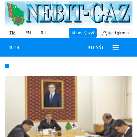
TM
EN
RU
Abuna ýazyl
Içeri girmek
MENÝU
10:19