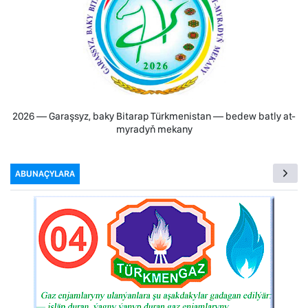
2026 — Garaşsyz, baky Bitarap Türkmenistan — bedew batly at-
myradyň mekany
ABUNAÇYLARA