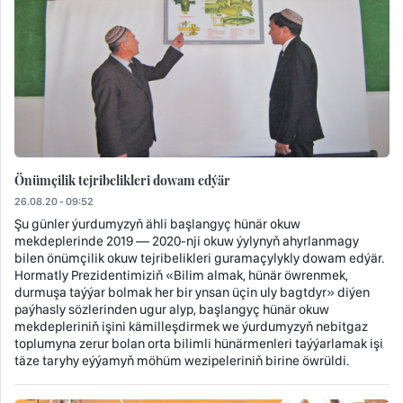
Önümçilik tejribelikleri dowam edýär
26.08.20 - 09:52
Şu günler ýurdumyzyň ähli başlangyç hünär okuw
mekdeplerinde 2019 — 2020-nji okuw ýylynyň ahyrlanmagy
bilen önümçilik okuw tejribelikleri guramaçylykly dowam edýär.
Hormatly Prezidentimiziň «Bilim almak, hünär öwrenmek,
durmuşa taýýar bolmak her bir ynsan üçin uly bagtdyr» diýen
paýhasly sözlerinden ugur alyp, başlangyç hünär okuw
mekdepleriniň işini kämilleşdirmek we ýurdumyzyň nebitgaz
toplumyna zerur bolan orta bilimli hünärmenleri taýýarlamak işi
täze taryhy eýýamyň möhüm wezipeleriniň birine öwrüldi.