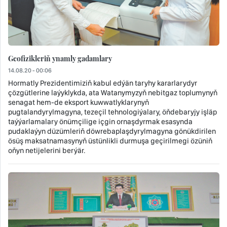
Geofizikleriň ynamly gadamlary
14.08.20 - 00:06
Hormatly Prezidentimiziň kabul edýän taryhy kararlarydyr
çözgütlerine laýyklykda, ata Watanymyzyň nebitgaz toplumynyň
senagat hem-de eksport kuwwatlyklarynyň
pugtalandyrylmagyna, tezeçil tehnologiýalary, öňdebaryjy işläp
taýýarlamalary önümçilige içgin ornaşdyrmak esasynda
pudaklaýyn düzümleriň döwrebaplaşdyrylmagyna gönükdirilen
ösüş maksatnamasynyň üstünlikli durmuşa geçirilmegi özüniň
oňyn netijelerini berýär.