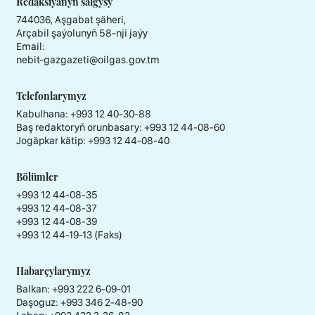
Redaksiýanyň salgysy
744036, Aşgabat şäheri,
Arçabil şaýolunyň 58-nji jaýy
Email:
nebit-gazgazeti@oilgas.gov.tm
Telefonlarymyz
Kabulhana:
+993 12 40-30-88
Baş redaktoryň orunbasary:
+993 12 44-08-60
Jogäpkar kätip:
+993 12 44-08-40
Bölümler
+993 12 44-08-35
+993 12 44-08-37
+993 12 44-08-39
+993 12 44-19-13 (Faks)
Habarçylarymyz
Balkan: +993 222 6-09-01
Daşoguz: +993 346 2-48-90