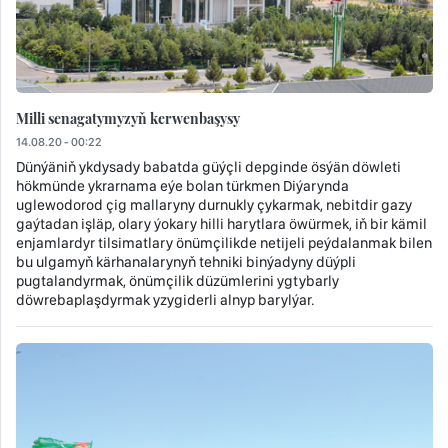
Milli senagatymyzyň kerwenbaşysy
14.08.20 - 00:22
Dünýäniň ykdysady babatda güýçli depginde ösýän döwleti
hökmünde ykrarnama eýe bolan türkmen Diýarynda
uglewodorod çig mallaryny durnukly çykarmak, nebitdir gazy
gaýtadan işläp, olary ýokary hilli harytlara öwürmek, iň bir kämil
enjamlardyr tilsimatlary önümçilikde netijeli peýdalanmak bilen
bu ulgamyň kärhanalarynyň tehniki binýadyny düýpli
pugtalandyrmak, önümçilik düzümlerini ygtybarly
döwrebaplaşdyrmak yzygiderli alnyp barylýar.