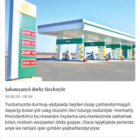
Şahamçanyň durky täzelenýär
26.08.20 - 08:44
Ýurdumyzda durmuş-ykdysady taýdan ösüşi çaltlandyrmagyň
daýanjy bolan ýol-ulag düzümi ileri tutulyp ösdürilýär. Hormatly
Prezidentimiz bu meseläni mydama üns merkezinde saklamak
bilen, möhüm wezipeleri öňde goýýar. Olara laýyklykda ýerlerde
anyk we netijeli işler giňden ýaýbaňlandyrylýar.