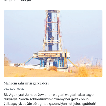
Mährem sähranyň gerçekleri
26.08.20 - 09:22
Biz Agamyrat Jumabaýew bilen wagtal-wagtal habarlaşyp
durýarys. Şonda söhbedimiziň dowamy her gezek onuň
ýolbaşçylyk edýän böleginde gazanylýan netijeler, işgärleriň