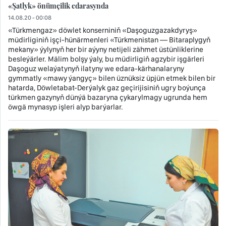
«Şatlyk» önümçilik edarasynda
14.08.20 - 00:08
«Türkmengaz» döwlet konserniniň «Daşoguzgazakdyryş»
müdirliginiň işçi-hünärmenleri «Türkmenistan — Bitaraplygyň
mekany» ýylynyň her bir aýyny netijeli zähmet üstünliklerine
besleýärler. Mälim bolşy ýaly, bu müdirligiň agzybir işgärleri
Daşoguz welaýatynyň ilatyny we edara-kärhanalaryny
gymmatly «mawy ýangyç» bilen üznüksiz üpjün etmek bilen bir
hatarda, Döwletabat-Derýalyk gaz geçirijisiniň ugry boýunça
türkmen gazynyň dünýä bazaryna çykarylmagy ugrunda hem
öwgä mynasyp işleri alyp barýarlar.