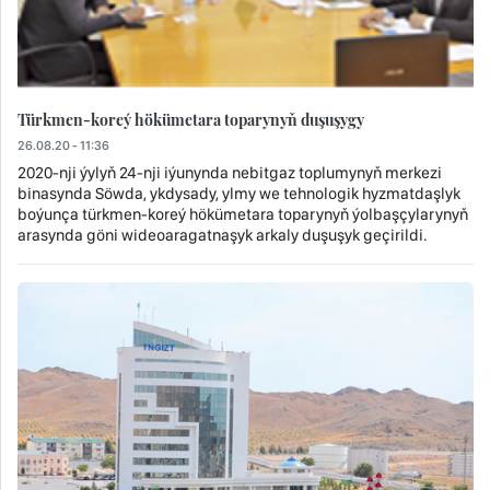
Türkmen-koreý hökümetara toparynyň duşuşygy
26.08.20 - 11:36
2020-nji ýylyň 24-nji iýunynda nebitgaz toplumynyň merkezi
binasynda Söwda, ykdysady, ylmy we tehnologik hyzmatdaşlyk
boýunça türkmen-koreý hökümetara toparynyň ýolbaşçylarynyň
arasynda göni wideoaragatnaşyk arkaly duşuşyk geçirildi.