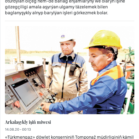
oturdylan ölçeg hem-de barlag enjamlaryny we olaryň işine
gözegçiligi amala aşyrýan ulgamy täzelemek bilen
baglanyşykly alnyp barylýan işleri görkezmek bolar.
Arkalaşykly işiň miwesi
14.08.20 - 00:13
«Türkmengaz» döwlet konserniniň Tomponaž müdirliginiň kämil