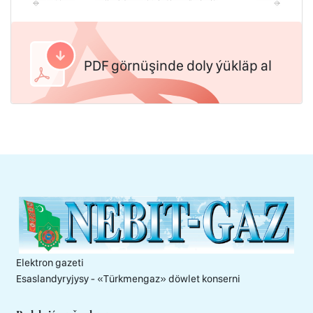
PDF görnüşinde doly ýükläp al
Elektron gazeti
Esaslandyryjysy - «Тürkmengaz» döwlet konserni