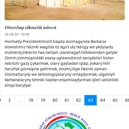
Döwrebap zähmetiň miwesi
26.08.20 - 10:39
Hormatly Prezidentimiziň başda durmagynda Berkarar
döwletimiz häzirki wagtda öz ägirt uly tebigy we ykdysady
mümkinçiliklerini has netijeli ulanmagyň hötdesinden gelýär.
Zemin jümmüşindäki esasy uglewodorod serişdeleri bolan
nebitdir gazy çykarmak, olary gaýtadan işläp, ýokary hilli
harytlyk görnüşine getirmek, önümçilige häzirki zaman
tilsimatlaryny we tehnologiýalaryny ornaşdyrmak, ulgamyň
kärhanalaryny tehniki taýdan enjamlaşdyrmak işleri üstünlikli
alnyp barylýar.
1
2
...
78
79
80
81
82
83
84
85
8