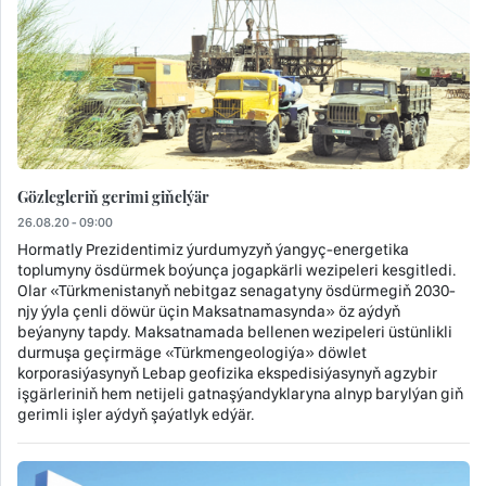
Gözlegleriň gerimi giňelýär
26.08.20 - 09:00
Hormatly Prezidentimiz ýurdumyzyň ýangyç-energetika
toplumyny ösdürmek boýunça jogapkärli wezipeleri kesgitledi.
Olar «Türkmenistanyň nebitgaz senagatyny ösdürmegiň 2030-
njy ýyla çenli döwür üçin Maksatnamasynda» öz aýdyň
beýanyny tapdy. Maksatnamada bellenen wezipeleri üstünlikli
durmuşa geçirmäge «Türkmengeologiýa» döwlet
korporasiýasynyň Lebap geofizika ekspedisiýasynyň agzybir
işgärleriniň hem netijeli gatnaşýandyklaryna alnyp barylýan giň
gerimli işler aýdyň şaýatlyk edýär.