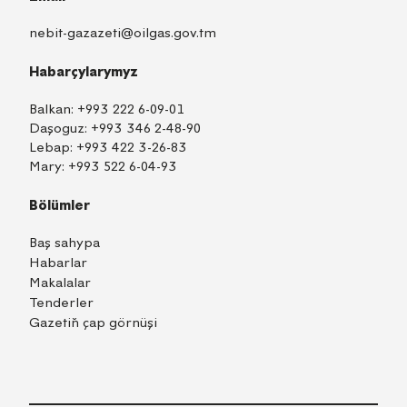
nebit-gazazeti@oilgas.gov.tm
Habarçylarymyz
Balkan:
+993 222 6-09-01
Daşoguz:
+993 346 2-48-90
Lebap:
+993 422 3-26-83
Mary:
+993 522 6-04-93
Bölümler
Baş sahypa
Habarlar
Makalalar
Tenderler
Gazetiň çap görnüşi
TM
EN
RU
Içeri girmek