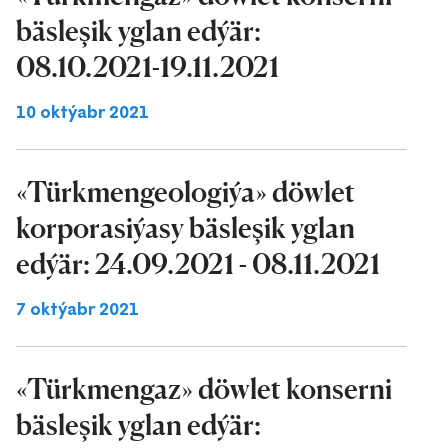
bäsleşik yglan edýär:
08.10.2021-19.11.2021
10 oktýabr 2021
«Türkmengeologiýa» döwlet
korporasiýasy bäsleşik yglan
edýär: 24.09.2021 - 08.11.2021
7 oktýabr 2021
«Türkmengaz» döwlet konserni
bäsleşik yglan edýär: