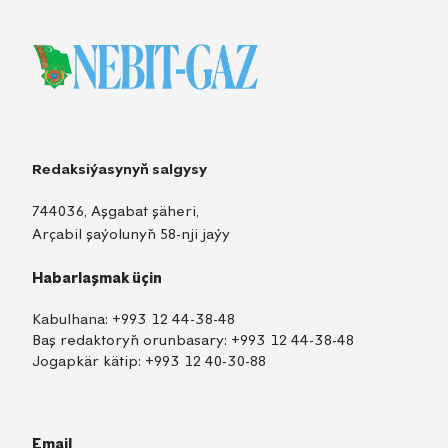
Redaksiýasynyň salgysy
744036, Aşgabat şäheri,
Arçabil şaýolunyň 58-nji jaýy
Habarlaşmak üçin
Kabulhana:
+993 12 44-38-48
Baş redaktoryň orunbasary:
+993 12 44-38-48
Jogapkär kätip:
+993 12 40-30-88
Email