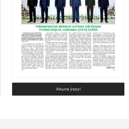
Abuna ýazyl