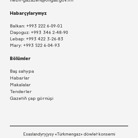
nebit-gazazeti@oilgas.gov.tm
Habarçylarymyz
Balkan:
+993 222 6-09-01
Daşoguz:
+993 346 2-48-90
Lebap:
+993 422 3-26-83
Mary:
+993 522 6-04-93
Bölümler
Baş sahypa
Habarlar
Makalalar
Tenderler
Gazetiň çap görnüşi
TM
EN
RU
Içeri girmek
Esaslandyryjysy «Тürkmengaz» döwlet konserni