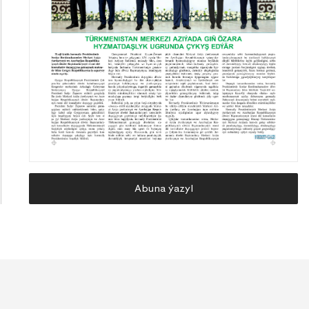
Abuna ýazyl