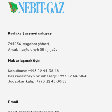
Redaksiýasynyň salgysy
744036, Aşgabat şäheri,
Arçabil şaýolunyň 58-nji jaýy
Habarlaşmak üçin
Kabulhana:
+993 12 44-38-48
Baş redaktoryň orunbasary:
+993 12 44-38-48
Jogapkär kätip:
+993 12 40-30-88
Email