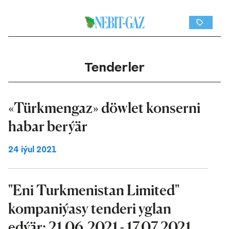
Tenderler
«Türkmengaz» döwlet konserni
habar berýär
24 iýul 2021
"Eni Turkmenistan Limited"
kompaniýasy tenderi yglan
edýär: 21.06.2021 - 17.07.2021