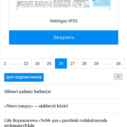
Nebitgaz №33
Загрузить
2
...
23
24
25
26
27
28
29
...
34
ДЛЯ ПОДПИСЧИКОВ
Zähmet gadamy batlanýar
«Mawy ýangyç» — ojaklaryň höziri
Läle Begnazarowa «Nebit-gaz» gazetiniň redaksiýasynda
myhmançylykda