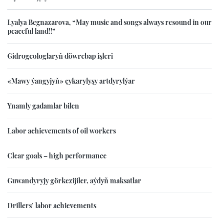
Lyalya Begnazarova, “May music and songs always resound in our
peaceful land!!”
Gidrogeologlaryň döwrebap işleri
«Mawy ýangyjyň» çykarylyşy artdyrylýar
Ynamly gadamlar bilen
Labor achievements of oil workers
Clear goals – high performance
Guwandyryjy görkezijiler, aýdyň maksatlar
Drillers’ labor achievements