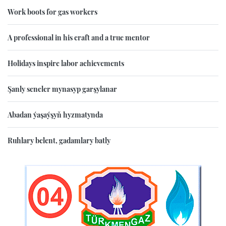
Work boots for gas workers
A professional in his craft and a true mentor
Holidays inspire labor achievements
Şanly seneler mynasyp garşylanar
Abadan ýaşaýşyň hyzmatynda
Ruhlary belent, gadamlary batly