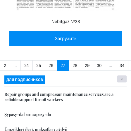
Nebitgaz №23
Загрузить
2
...
24
25
26
27
28
29
30
...
34
ДЛЯ ПОДПИСЧИКОВ
Repair groups and compressor maintenance services are a
reliable support for oil workers
Şypasy-da bar, sapasy-da
Ümzükleri ileri, maksatlary aýdyň