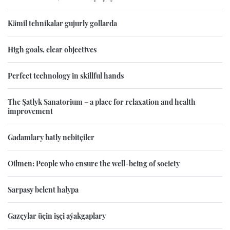
Kämil tehnikalar gujurly gollarda
High goals, clear objectives
Perfect technology in skillful hands
The Şatlyk Sanatorium – a place for relaxation and health
improvement
Gadamlary batly nebitçiler
Oilmen: People who ensure the well-being of society
Sarpasy belent halypa
Gazçylar üçin işçi aýakgaplary