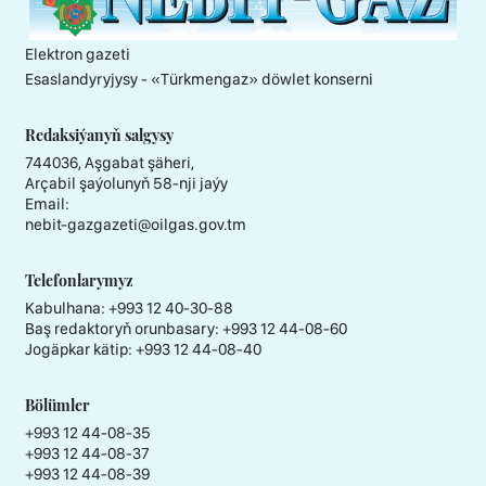
Elektron gazeti
Esaslandyryjysy - «Тürkmengaz» döwlet konserni
Redaksiýanyň salgysy
744036, Aşgabat şäheri,
Arçabil şaýolunyň 58-nji jaýy
Email:
nebit-gazgazeti@oilgas.gov.tm
Telefonlarymyz
Kabulhana:
+993 12 40-30-88
Baş redaktoryň orunbasary:
+993 12 44-08-60
Jogäpkar kätip:
+993 12 44-08-40
Bölümler
+993 12 44-08-35
+993 12 44-08-37
+993 12 44-08-39