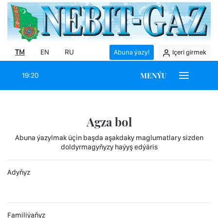
TM
EN
RU
Abuna ýazyl
Içeri girmek
MENÝU
19:20
Agza bol
Abuna ýazylmak üçin başda aşakdaky maglumatlary sizden
doldyrmagyňyzy haýyş edýäris
Adyňyz
Familiýaňyz