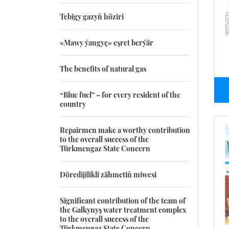
Tebigy gazyň höziri
«Mawy ýangyç» eşret berýär
The benefits of natural gas
“Blue fuel” – for every resident of the
country
Repairmen make a worthy contribution
to the overall success of the
Türkmengaz State Concern
Döredijilikli zähmetiň miwesi
Significant contribution of the team of
the Galkynyş water treatment complex
to the overall success of the
Türkmengaz State Concern