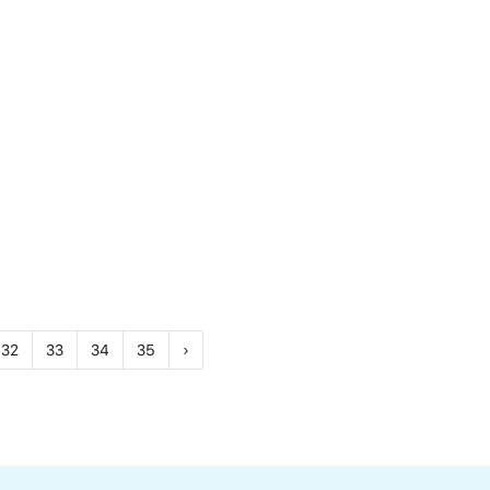
32
33
34
35
›