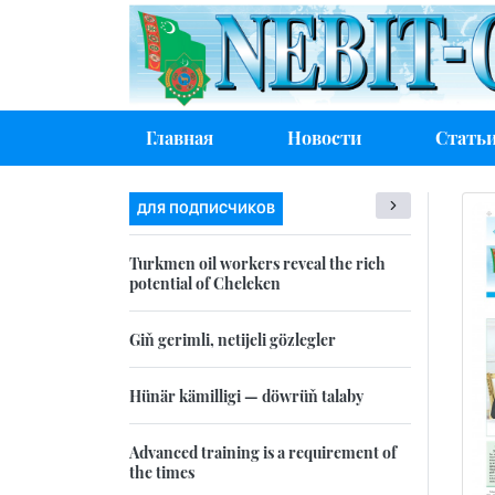
Главная
Новости
Стать
ДЛЯ ПОДПИСЧИКОВ
Turkmen oil workers reveal the rich
potential of Cheleken
Giň gerimli, netijeli gözlegler
Hünär kämilligi — döwrüň talaby
Advanced training is a requirement of
the times