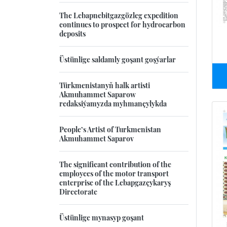
The Lebapnebitgazgözleg expedition
continues to prospect for hydrocarbon
deposits
Üstünlige saldamly goşant goşýarlar
Türkmenistanyň halk artisti
Akmuhammet Saparow
redaksiýamyzda myhmançylykda
People’s Artist of Turkmenistan
Akmuhammet Saparov
The significant contribution of the
employees of the motor transport
enterprise of the Lebapgazçykaryş
Directorate
Üstünlige mynasyp goşant