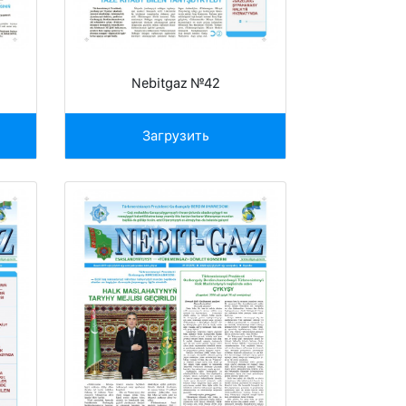
Nebitgaz №42
Загрузить