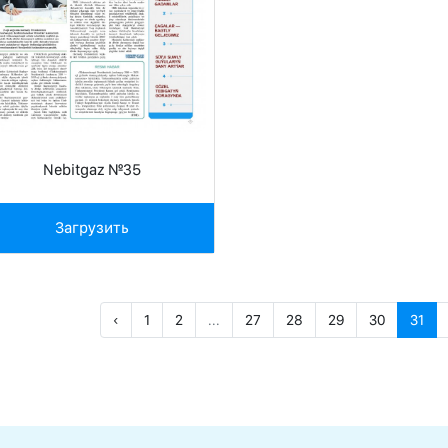
Nebitgaz №35
Загрузить
‹
1
2
...
27
28
29
30
31