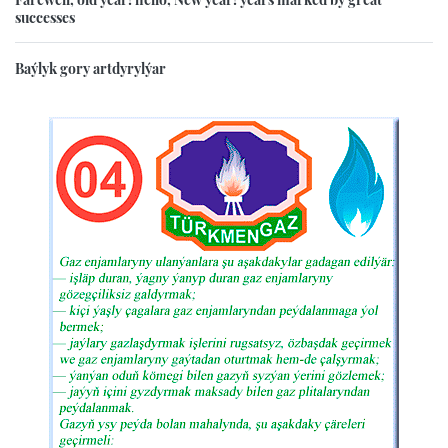
successes
Baýlyk gory artdyrylýar