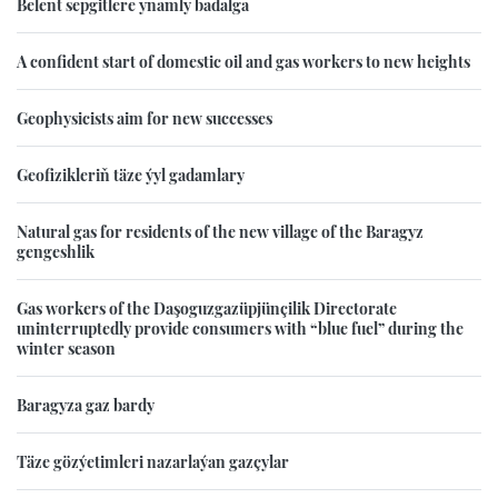
Belent sepgitlere ynamly badalga
A confident start of domestic oil and gas workers to new heights
Geophysicists aim for new successes
Geofizikleriň täze ýyl gadamlary
Natural gas for residents of the new village of the Baragyz
gengeshlik
Gas workers of the Daşoguzgazüpjünçilik Directorate
uninterruptedly provide consumers with “blue fuel” during the
winter season
Baragyza gaz bardy
Täze gözýetimleri nazarlaýan gazçylar