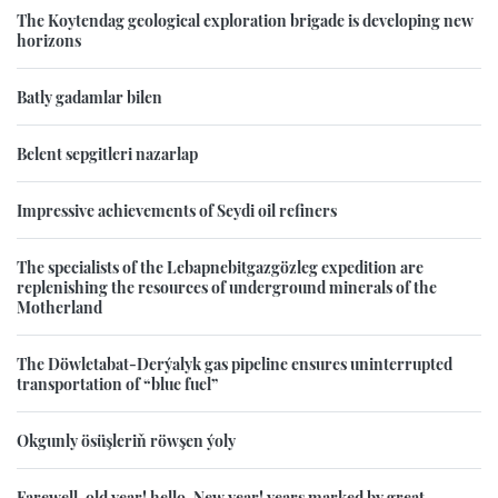
The Koytendag geological exploration brigade is developing new
horizons
Batly gadamlar bilen
Belent sepgitleri nazarlap
Impressive achievements of Seydi oil refiners
The specialists of the Lebapnebitgazgözleg expedition are
replenishing the resources of underground minerals of the
Motherland
The Döwletabat-Derýalyk gas pipeline ensures uninterrupted
transportation of “blue fuel”
Okgunly ösüşleriň röwşen ýoly
Farewell, old year! hello, New year! years marked by great