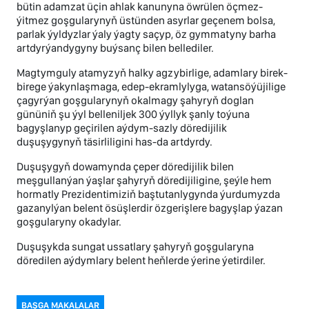
bütin adamzat üçin ahlak kanunyna öwrülen öçmez-
ýitmez goşgularynyň üstünden asyrlar geçenem bolsa,
parlak ýyldyzlar ýaly ýagty saçyp, öz gymmatyny barha
artdyrýandygyny buýsanç bilen bellediler.
Magtymguly atamyzyň halky agzybirlige, adamlary birek-
birege ýakynlaşmaga, edep-ekramlylyga, watansöýüjilige
çagyrýan goşgularynyň okalmagy şahyryň doglan
gününiň şu ýyl belleniljek 300 ýyllyk şanly toýuna
bagyşlanyp geçirilen aýdym-sazly döredijilik
duşuşygynyň täsirliligini has-da artdyrdy.
Duşuşygyň dowamynda çeper döredijilik bilen
meşgullanýan ýaşlar şahyryň döredijiligine, şeýle hem
hormatly Prezidentimiziň baştutanlygynda ýurdumyzda
gazanylýan belent ösüşlerdir özgerişlere bagyşlap ýazan
goşgularyny okadylar.
Duşuşykda sungat ussatlary şahyryň goşgularyna
döredilen aýdymlary belent heňlerde ýerine ýetirdiler.
BAŞGA MAKALALAR