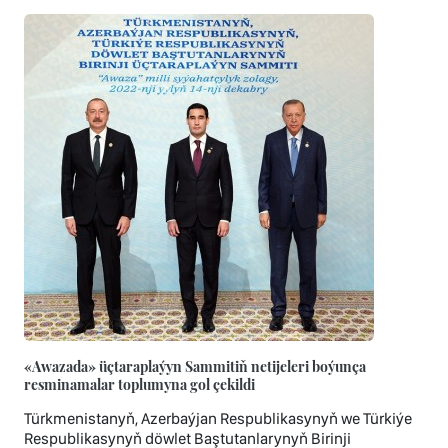
«Awazada» üçtaraplaýyn Sammitiň netijeleri boýunça
resminamalar toplumyna gol çekildi
Türkmenistanyň, Azerbaýjan Respublikasynyň we Türkiýe
Respublikasynyň döwlet Baştutanlarynyň Birinji