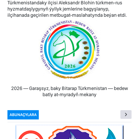
Türkmenistandaky ilçisi Aleksandr Blohin türkmen-rus
hyzmatdaşlygynyň ýyllyk jemlerine bagyşlanyp,
ilçihanada geçirilen metbugat-maslahatynda beýan etdi.
2026 — Garaşsyz, baky Bitarap Türkmenistan — bedew
batly at-myradyň mekany
ABUNAÇYLARA