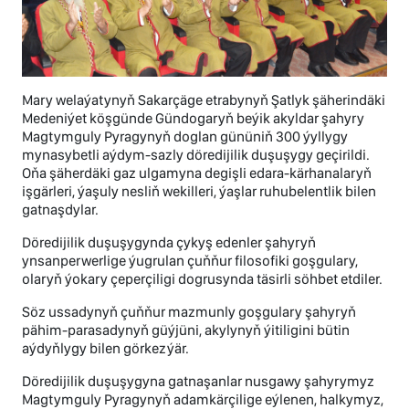
Mary welaýatynyň Sakarçäge etrabynyň Şatlyk şäherindäki
Medeniýet köşgünde Gündogaryň beýik akyldar şahyry
Magtymguly Pyragynyň doglan gününiň 300 ýyllygy
mynasybetli aýdym-sazly döredijilik duşuşygy geçirildi.
Oňa şäherdäki gaz ulgamyna degişli edara-kärhanalaryň
işgärleri, ýaşuly nesliň wekilleri, ýaşlar ruhubelentlik bilen
gatnaşdylar.
Döredijilik duşuşygynda çykyş edenler şahyryň
ynsanperwerlige ýugrulan çuňňur filosofiki goşgulary,
olaryň ýokary çeperçiligi dogrusynda täsirli söhbet etdiler.
Söz ussadynyň çuňňur mazmunly goşgulary şahyryň
pähim-parasadynyň güýjüni, akylynyň ýitiligini bütin
aýdyňlygy bilen görkezýär.
Döredijilik duşuşygyna gatnaşanlar nusgawy şahyrymyz
Magtymguly Pyragynyň adamkärçilige eýlenen, halkymyz,