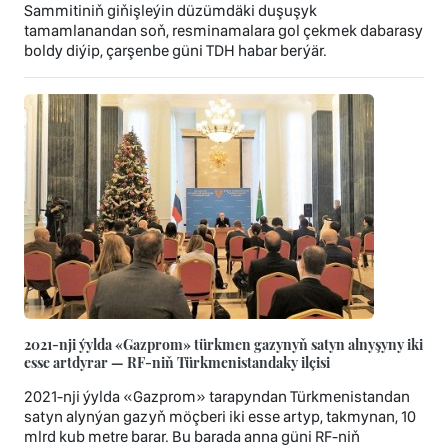
Sammitiniň giňişleýin düzümdäki duşuşyk
tamamlanandan soň, resminamalara gol çekmek dabarasy
boldy diýip, çarşenbe güni TDH habar berýär.
2021-nji ýylda «Gazprom» türkmen gazynyň satyn alnyşyny iki
esse artdyrar — RF-niň Türkmenistandaky ilçisi
2021-nji ýylda «Gazprom» tarapyndan Türkmenistandan
satyn alynýan gazyň möçberi iki esse artyp, takmynan, 10
mlrd kub metre barar. Bu barada anna güni RF-niň