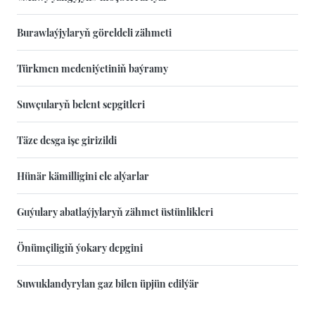
Burawlaýjylaryň göreldeli zähmeti
Türkmen medeniýetiniň baýramy
Suwçularyň belent sepgitleri
Täze desga işe girizildi
Hünär kämilligini ele alýarlar
Guýulary abatlaýjylaryň zähmet üstünlikleri
Önümçiligiň ýokary depgini
Suwuklandyrylan gaz bilen üpjün edilýär