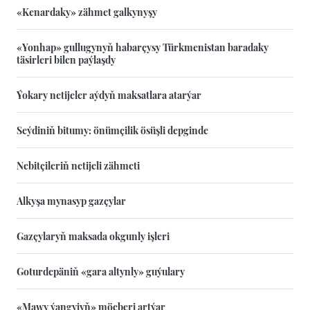
«Kenardaky» zähmet galkynyşy
«Yonhap» gullugynyň habarçysy Türkmenistan baradaky
täsirleri bilen paýlaşdy
Ýokary netijeler aýdyň maksatlara atarýar
Seýdiniň bitumy: önümçilik ösüşli depginde
Nebitçileriň netijeli zähmeti
Alkyşa mynasyp gazçylar
Gazçylaryň maksada okgunly işleri
Goturdepäniň «gara altynly» guýulary
«Mawy ýangyjyň» möçberi artýar