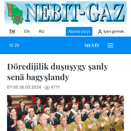
TM
EN
RU
Abuna ýazyl
Içeri girmek
MENÝU
15:29
Döredijilik duşuşygy şanly
senä bagyşlandy
07:05 26.03.2024
4771