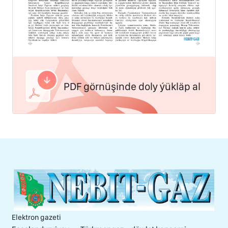
PDF görnüşinde doly ýükläp al
Elektron gazeti