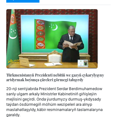
Türkmenistanyň Prezidenti nebitiň we gazyň çykarylyşyny
artdyrmak boýunça çäreleri görmegi tabşyrdy
20-nji sentýabrda Prezident Serdar Berdimuhamedow
sanly ulgam arkaly Ministrler Kabinetiniň giňişleýin
mejlisini geçirdi. Onda ýurdumyzy durmuş-ykdysady
taýdan ösdürmegiň möhüm wezipeleri ara alnyp
maslahatlaşyldy, käbir resminamalaryň taslamalaryna
garaldy.