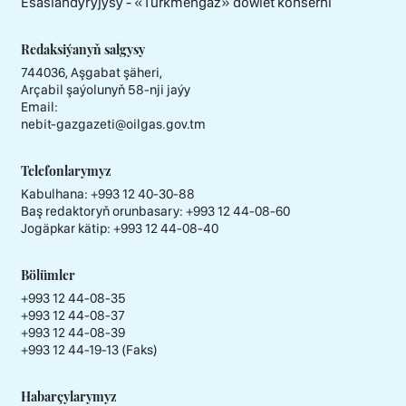
Esaslandyryjysy - «Тürkmengaz» döwlet konserni
Redaksiýanyň salgysy
744036, Aşgabat şäheri,
Arçabil şaýolunyň 58-nji jaýy
Email:
nebit-gazgazeti@oilgas.gov.tm
Telefonlarymyz
Kabulhana:
+993 12 40-30-88
Baş redaktoryň orunbasary:
+993 12 44-08-60
Jogäpkar kätip:
+993 12 44-08-40
Bölümler
+993 12 44-08-35
+993 12 44-08-37
+993 12 44-08-39
+993 12 44-19-13 (Faks)
Habarçylarymyz