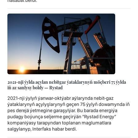
hasabat berdi.
2021-nji ýylda açylan nebitgaz ýataklarynyň möçberi 75 ýylda
iň az sanlysy boldy — Rystad
2021-nji ýylyň ýanwar-oktýabr aýlarynda nebit-gaz
ýataklarynyň açylyşlarynyň geçen 75 ýylyň dowamynda iň
pes derejä ýetmegine garaşylýar. Bu barada energiýa
pudagy boýunça seljerme geçirýän “Rystad Energy”
kompaniýasy tarapyndan toplanan maglumatlara
salgylanyp, Interfaks habar berdi.