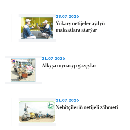
28.07.2026
Ýokary netijeler aýdyň
maksatlara atarýar
21.07.2026
Alkyşa mynasyp gazçylar
21.07.2026
Nebitçileriň netijeli zähmeti