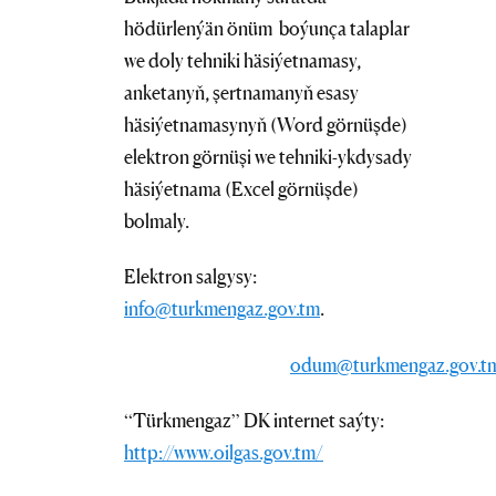
hödürlenýän önüm boýunça talaplar
we doly tehniki häsiýetnamasy,
anketanyň, şertnamanyň esasy
häsiýetnamasynyň (Word görnüşde)
elektron görnüşi we tehniki-ykdysady
häsiýetnama (Excel görnüşde)
bolmaly.
Elektron salgysy:
info@turkmengaz.gov.tm
.
odum@turkmengaz.gov.t
“Türkmengaz” DK internet saýty:
http://www.oilgas.gov.tm/