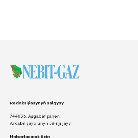
Redaksiýasynyň salgysy
744036, Aşgabat şäheri,
Arçabil şaýolunyň 58-nji jaýy
Habarlaşmak üçin