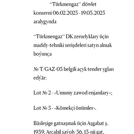
“Türkmengaz” döwlet
konserni 06.02.2025 - 19.03.2025
aralygynda
“Türkmengaz” DK zerurlyklary üçin
maddy-tehniki serişdeleri satyn almak
boýunça
№ T/GAZ-03 belgili açyk tender yglan
edýär:
Lot № 2 - «Umumy zawod enjamlary»;
Lot № 5 - «Kömekçi önümler».
Bäsleşige gatnaşmak üçin Aşgabat ş.
1939, Arçabil şaýoly 56, 13-nji gat,