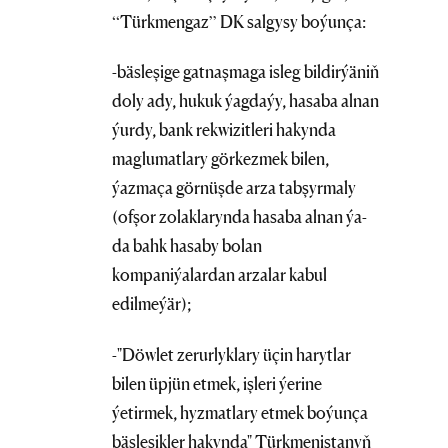
“Türkmengaz” DK salgysy boýunça:
-bäsleşige gatnaşmaga isleg bildirýäniň
doly ady, hukuk ýagdaýy, hasaba alnan
ýurdy, bank rekwizitleri hakynda
maglumatlary görkezmek bilen,
ýazmaça görnüşde arza tabşyrmaly
(ofşor zolaklarynda hasaba alnan ýa-
da bahk hasaby bolan
kompaniýalardan arzalar kabul
edilmeýär);
-"Döwlet zerurlyklary üçin harytlar
bilen üpjün etmek, işleri ýerine
ýetirmek, hyzmatlary etmek boýunça
bäsleşikler hakynda" Türkmenistanyň