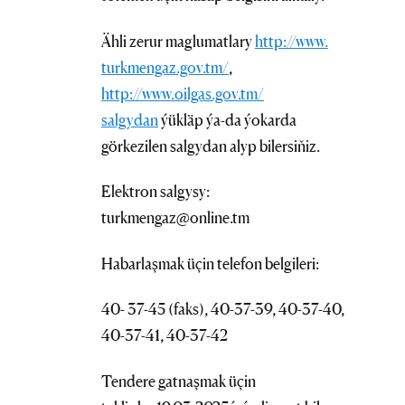
Ähli zerur maglumatlary
http://www.
turkmengaz.gov.tm/
,
http://www.oilgas.gov.tm/
salgydan
ýükläp ýa-da ýokarda
görkezilen salgydan alyp bilersiňiz.
Elektron salgysy:
turkmengaz@online.tm
Habarlaşmak üçin telefon belgileri:
40- 37-45 (faks), 40-37-39, 40-37-40,
40-37-41, 40-37-42
Tendere gatnaşmak üçin