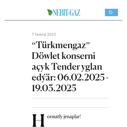
7 fewral 2025
“Türkmengaz”
Döwlet konserni
açyk Tender yglan
edýär: 06.02.2025 -
19.03.2025
H
ormatly jenaplar!