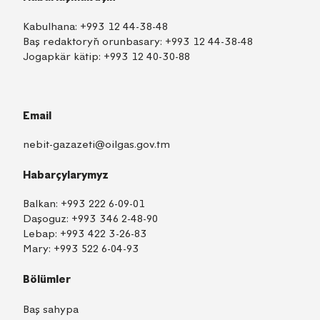
Kabulhana:
+993 12 44-38-48
Baş redaktoryň orunbasary:
+993 12 44-38-48
Jogapkär kätip:
+993 12 40-30-88
Email
nebit-gazazeti@oilgas.gov.tm
Habarçylarymyz
Balkan:
+993 222 6-09-01
Daşoguz:
+993 346 2-48-90
Lebap:
+993 422 3-26-83
Mary:
+993 522 6-04-93
Bölümler
Baş sahypa