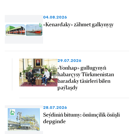
04.08.2026
«Kenardaky» zähmet galkynyşy
29.07.2026
«Yonhap» gullugynyň
habarçysy Türkmenistan
baradaky täsirleri bilen
paýlaşdy
28.07.2026
Seýdiniň bitumy: önümçilik ösüşli
depginde