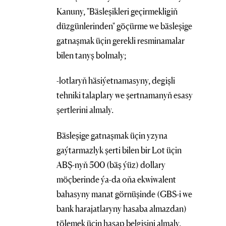
Kanuny, "Bäsleşikleri geçirmekligiň
düzgünlerinden" göçürme we bäsleşige
gatnaşmak üçin gerekli resminamalar
bilen tanyş bolmaly;
-lotlaryň häsiýetnamasyny, degişli
tehniki talaplary we şertnamanyň esasy
şertlerini almaly.
Bäsleşige gatnaşmak üçin yzyna
gaýtarmazlyk şerti bilen bir Lot üçin
ABŞ-nyň 500 (bäş ýüz) dollary
möçberinde ýa-da oňa ekwiwalent
bahasyny manat görnüşinde (GBS-i we
bank harajatlaryny hasaba almazdan)
tölemek üçin hasap belgisini almaly.