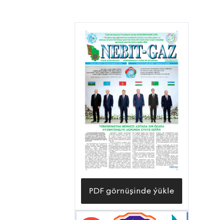
PDF görnüşinde ýükle