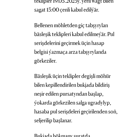
teklipler 19.03.2025ý. ýerli wagt bilen
sagat 15:00 çenli kabul edilýär.
Bellenen möhletden giç tabşyrylan
bäsleşik teklipleri kabul edilmeýär. Pul
serişdelerini geçirmek üçin hasap
belgisi ýazmaça arza tabşyrylanda
görkeziler.
Bäsleşik üçin teklipler degişli möhür
bilen kepillendirilen bukjada bildiriş
neşir edilen pursatyndan başlap,
ýokarda görkezilen salga ugradylyp,
hasaba pul serişdeleri geçirilenden soň,
seljerilip başlanar.
Bukjada hökmany suratda