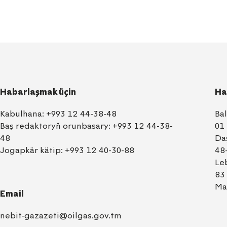
Habarlaşmak üçin
Ha
Kabulhana:
+993 12 44-38-48
Ba
Baş redaktoryň orunbasary:
+993 12 44-38-
01
48
Da
Jogapkär kätip:
+993 12 40-30-88
48
Le
83
Ma
Email
nebit-gazazeti@oilgas.gov.tm