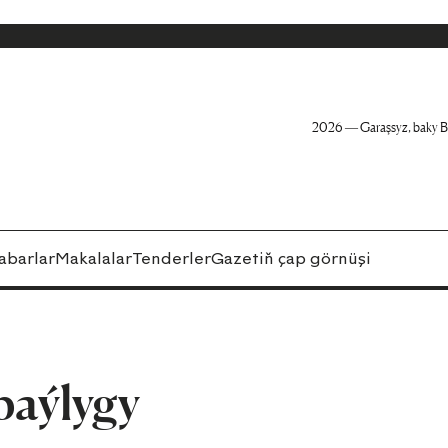
2026 — Garaşsyz, baky B
abarlar
Makalalar
Tenderler
Gazetiň çap görnüşi
baýlygy