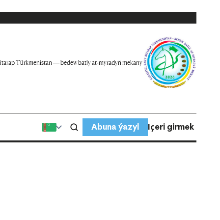
itarap Türkmenistan — bedew batly at-myradyň mekany
Abuna ýazyl
Içeri girmek