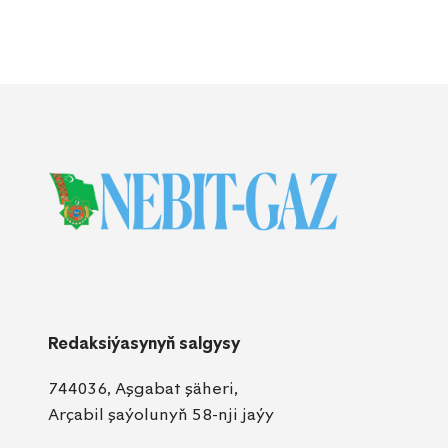
Redaksiýasynyň salgysy
744036, Aşgabat şäheri,
Arçabil şaýolunyň 58-nji jaýy