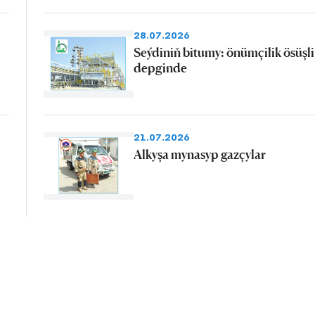
28.07.2026
Seýdiniň bitumy: önümçilik ösüşli
depginde
21.07.2026
Alkyşa mynasyp gazçylar