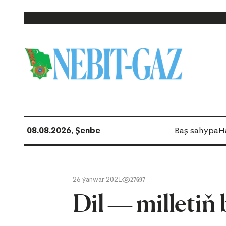
08.08.2026, Şenbe
Baş sahypa
H
26 ýanwar 2021
27697
Dil — milletiň 