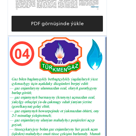
PDF görnüşinde ýükle