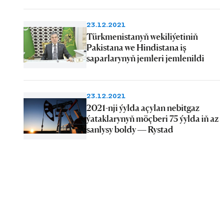
23.12.2021
Türkmenistanyň wekiliýetiniň
Pakistana we Hindistana iş
saparlarynyň jemleri jemlenildi
23.12.2021
2021-nji ýylda açylan nebitgaz
ýataklarynyň möçberi 75 ýylda iň az
sanlysy boldy — Rystad