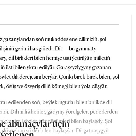
 gazanylandan soň mukaddes ene dilimiziň, şol
ilişiniň gerimi has giňedi. Dil — bu gymmaty
, dil birlikleri bilen hemişe üsti ýetirilýän milletiň
niň üsti bilen ykrar edilýär. Garaşsyzlygyny gazanan
öwlet dili derejesini berýär. Çünki birek-birek bilen, şol
yk, ösüş we özgeriş diliň kömegi bilen ýola düşýär.
edilenden soň, beýleki ugurlar bilen birlikde dil
ildi. Dil milli äheňler, gadymy ýörelgeler, pederlerden
yn şireli sözler, söz düzümleri bilen baýlaşdy. Şol
e abunaçylar üçin
, döwrebap sözler bilen baýlaşýar. Dil gatnaşygyň
iýetlenen