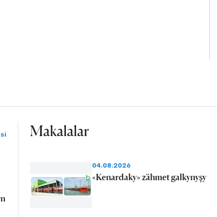
Makalalar
si
04.08.2026
«Kenardaky» zähmet galkynyşy
yn