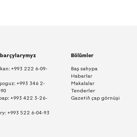
barçylarymyz
Bölümler
lkan:
+993 222 6-09-
Baş sahypa
Habarlar
şoguz:
+993 346 2-
Makalalar
-90
Tenderler
bap:
+993 422 3-26-
Gazetiň çap görnüşi
ry:
+993 522 6-04-93