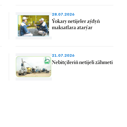
28.07.2026
Ýokary netijeler aýdyň
maksatlara atarýar
21.07.2026
Nebitçileriň netijeli zähmeti