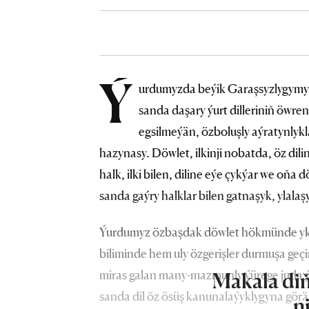
Ý
urdumyzda beýik Garaşsyzlygymyz
sanda daşary ýurt dilleriniň öwren
egsilmeýän, özboluşly aýratynlyklary
hazynasy. Döwlet, ilkinji nobatda, öz dili
halk, ilki bilen, diline eýe çykýar we oňa d
sanda gaýry halklar bilen gatnaşyk, ylalaş
Ýurdumyz özbaşdak döwlet hökmünde ykrar 
biliminde hem uly özgerişler durmuşa geçir
miras galan many-mazmunly ýürege juda ýak
Makala diň
sanda dil öz ösüş kanunalaýyklygyna görä
n