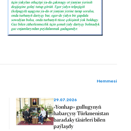
Hemmesi
29.07.2026
«Yonhap» gullugynyň
habarçysy Türkmenistan
baradaky täsirleri bilen
paýlaşdy