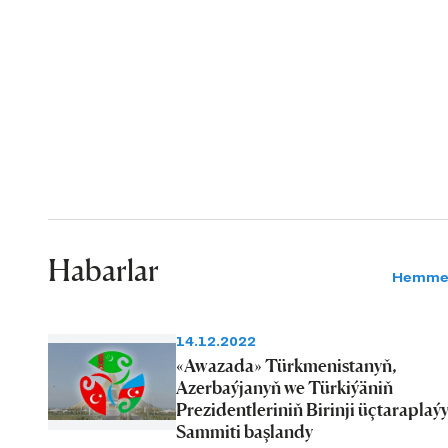
Habarlar
Hemme
14.12.2022
«Awazada» Türkmenistanyň,
Azerbaýjanyň we Türkiýäniň
Prezidentleriniň Birinji üçtaraplaý
Sammiti başlandy