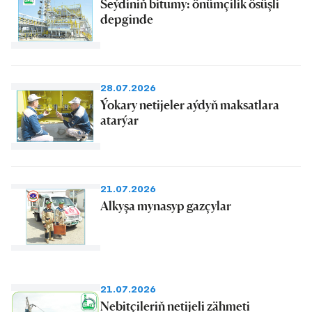
Seýdiniň bitumy: önümçilik ösüşli
depginde
28.07.2026
Ýokary netijeler aýdyň maksatlara
atarýar
21.07.2026
Alkyşa mynasyp gazçylar
21.07.2026
Nebitçileriň netijeli zähmeti