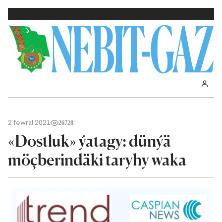
2 fewral 2021
26728
«Dostluk» ýatagy: dünýä
möçberindäki taryhy waka