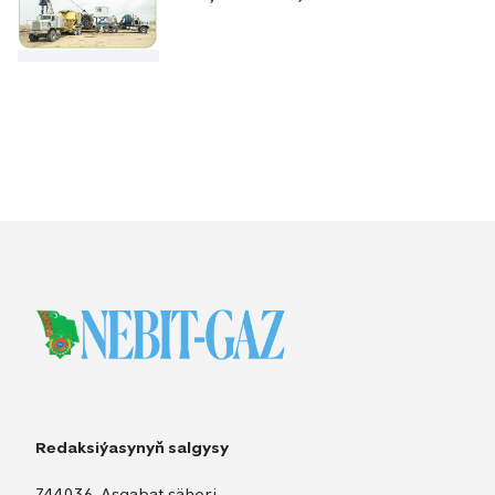
Redaksiýasynyň salgysy
744036, Aşgabat şäheri,