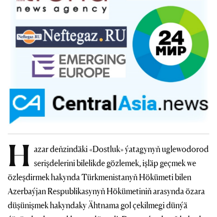
H
azar deňzindäki «Dostluk» ýatagynyň uglewodorod
serişdelerini bilelikde gözlemek, işläp geçmek we
özleşdirmek hakynda Türkmenistanyň Hökümeti bilen
Azerbaýjan Respublikasynyň Hökümetiniň arasynda özara
düşünişmek hakyndaky Ähtnama gol çekilmegi dünýä