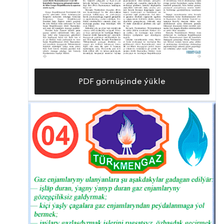
PDF görnüşinde ýükle