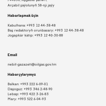
Arçabil şaýolunyň 58-nji jaýy
Habarlaşmak üçin
Kabulhana:
+993 12 44-38-48
Baş redaktoryň orunbasary:
+993 12 44-38-48
Jogapkär kätip:
+993 12 40-30-88
Email
nebit-gazazeti@oilgas.gov.tm
Habarçylarymyz
Balkan:
+993 222 6-09-01
Daşoguz:
+993 346 2-48-90
Lebap:
+993 422 3-26-83
Mary:
+993 522 6-04-93