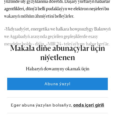
ýüzünde uly gyzyklanma döretdi. Daşary ýurtlaryň habarlar
agentlikleri, dünýä belli pudaklaýyn we elektron neşirleri bu
wakanyň möhüm ähmiýetini belleýärler.
«Ykdysadyýet, energetika we halkara howpsuzlygy Bakuwyň
we Aşgabadyň arasynda geçirilen gepleşiklerde esasy
meseleler boldy» diýip, «MIR 24» teleýaýlymy habar berýär.
Makala diňe abunaçylar üçin
niýetlenen
Habaryň dowamyny okamak üçin
Abuna ýazyl
Eger abuna ýazylan bolsaňyz,
onda içeri giriň