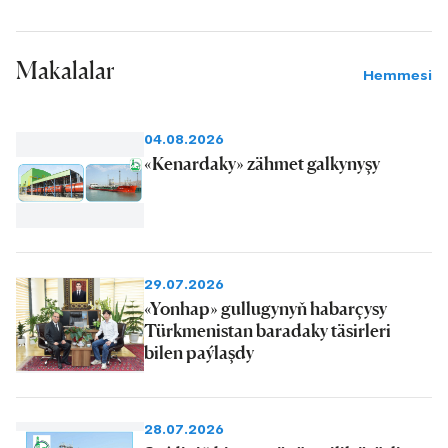
Makalalar
Hemmesi
04.08.2026
«Kenardaky» zähmet galkynyşy
29.07.2026
«Yonhap» gullugynyň habarçysy
Türkmenistan baradaky täsirleri
bilen paýlaşdy
28.07.2026