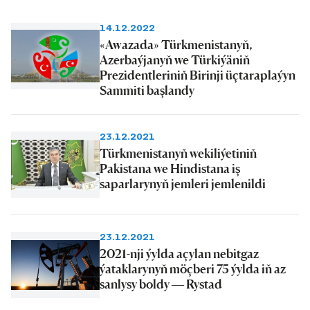
14.12.2022
«Awazada» Türkmenistanyň,
Azerbaýjanyň we Türkiýäniň
Prezidentleriniň Birinji üçtaraplaýyn
Sammiti başlandy
23.12.2021
Türkmenistanyň wekiliýetiniň
Pakistana we Hindistana iş
saparlarynyň jemleri jemlenildi
23.12.2021
2021-nji ýylda açylan nebitgaz
ýataklarynyň möçberi 75 ýylda iň az
sanlysy boldy — Rystad