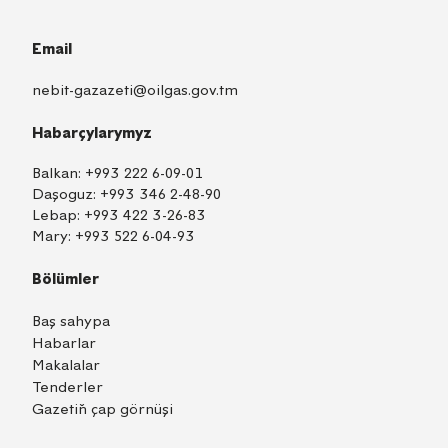
Email
nebit-gazazeti@oilgas.gov.tm
Habarçylarymyz
Balkan:
+993 222 6-09-01
Daşoguz:
+993 346 2-48-90
Lebap:
+993 422 3-26-83
Mary:
+993 522 6-04-93
Bölümler
Baş sahypa
Habarlar
Makalalar
Tenderler
Gazetiň çap görnüşi
TM
EN
RU