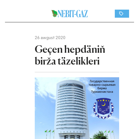
26 awgust 2020
Geçen hepdäniň
birža täzelikleri