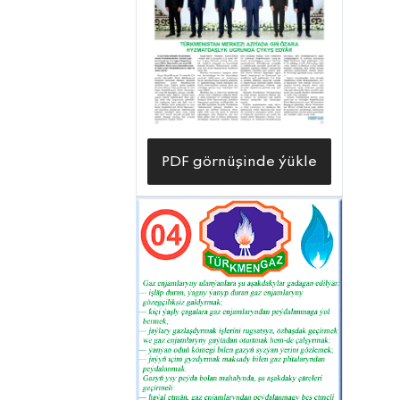
PDF görnüşinde ýükle