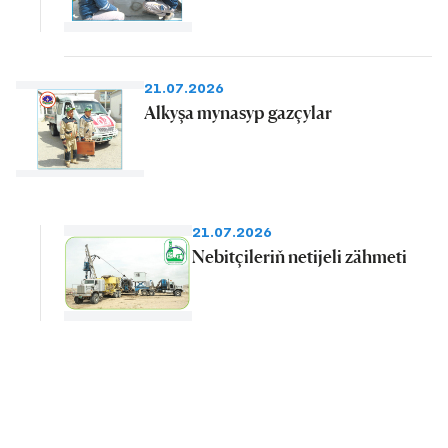
21.07.2026
Alkyşa mynasyp gazçylar
21.07.2026
Nebitçileriň netijeli zähmeti