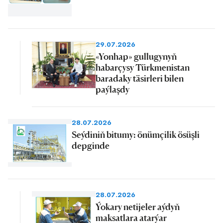
29.07.2026
«Yonhap» gullugynyň
habarçysy Türkmenistan
baradaky täsirleri bilen
paýlaşdy
28.07.2026
Seýdiniň bitumy: önümçilik ösüşli
depginde
28.07.2026
Ýokary netijeler aýdyň
maksatlara atarýar