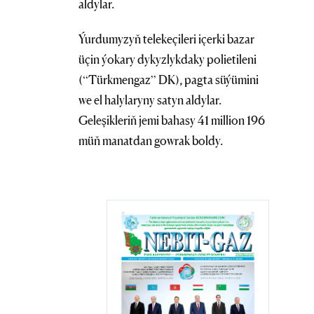
aldylar.
Ýurdumyzyň telekeçileri içerki bazar
üçin ýokary dykyzlykdaky polietileni
(“Türkmengaz” DK), pagta süýümini
we el halylaryny satyn aldylar.
Geleşikleriň jemi bahasy 41 million 196
müň manatdan gowrak boldy.