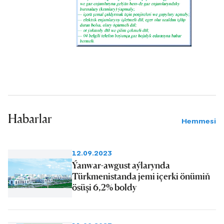
Habarlar
Hemmesi
12.09.2023
Ýanwar-awgust aýlarynda
Türkmenistanda jemi içerki önümiň
ösüşi 6,2% boldy