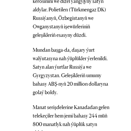
kerosinini we dizel ýangyjyny satyn
aldylar. Polietilen (Türkmengaz DK)
Russiýanyň, Özbegistanyň we
Owganystanyň işewürleriniň
geleşikleriň esasyny düzdi.
Mundan başga-da, daşary ýurt
walýutasyna nah ýüplükler ýerlenildi.
Satyn alan ýurtlar Russiýa we
Gyrgyzystan. Geleşikleriň umumy
bahasy ABŞ-nyň 20 million dollaryna
golaý boldy.
Manat serişdelerine Kanadadan gelen
telekeçiler hem jemi bahasy 244 müň
800 manatlyk nah ýüplük satyn