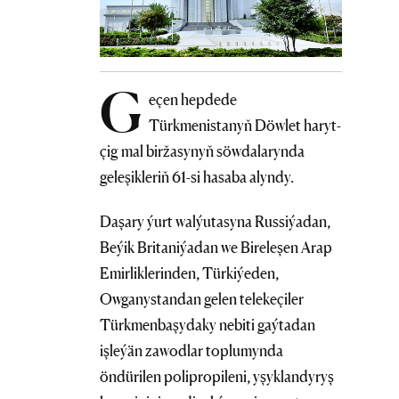
G
eçen hepdede
Türkmenistanyň Döwlet haryt-
çig mal biržasynyň söwdalarynda
geleşikleriň 61-si hasaba alyndy.
Daşary ýurt walýutasyna Russiýadan,
Beýik Britaniýadan we Bireleşen Arap
Emirliklerinden, Türkiýeden,
Owganystandan gelen telekeçiler
Türkmenbaşydaky nebiti gaýtadan
işleýän zawodlar toplumynda
öndürilen polipropileni, yşyklandyryş