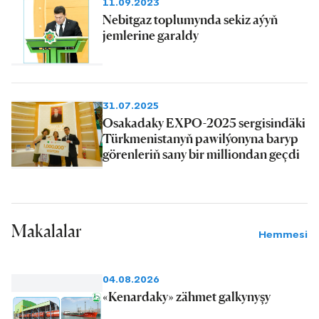
11.09.2023
Nebitgaz toplumynda sekiz aýyň
jemlerine garaldy
31.07.2025
Osakadaky EXPO-2025 sergisindäki
Türkmenistanyň pawilýonyna baryp
görenleriň sany bir milliondan geçdi
Makalalar
Hemmesi
04.08.2026
«Kenardaky» zähmet galkynyşy