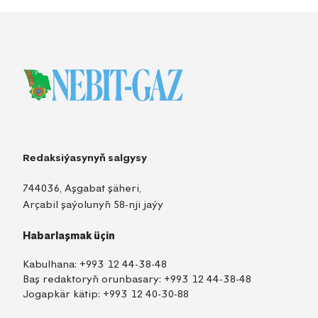
Redaksiýasynyň salgysy
744036, Aşgabat şäheri,
Arçabil şaýolunyň 58-nji jaýy
Habarlaşmak üçin
Kabulhana:
+993 12 44-38-48
Baş redaktoryň orunbasary:
+993 12 44-38-48
Jogapkär kätip:
+993 12 40-30-88