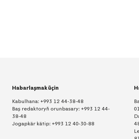
Habarlaşmak üçin
H
Kabulhana:
+993 12 44-38-48
B
Baş redaktoryň orunbasary:
+993 12 44-
0
38-48
D
Jogapkär kätip:
+993 12 40-30-88
4
L
8