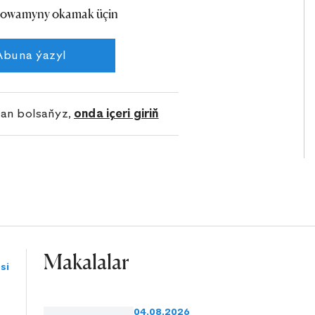
owamyny okamak üçin
Abuna ýazyl
lan bolsaňyz,
onda içeri giriň
Makalalar
si
04.08.2026