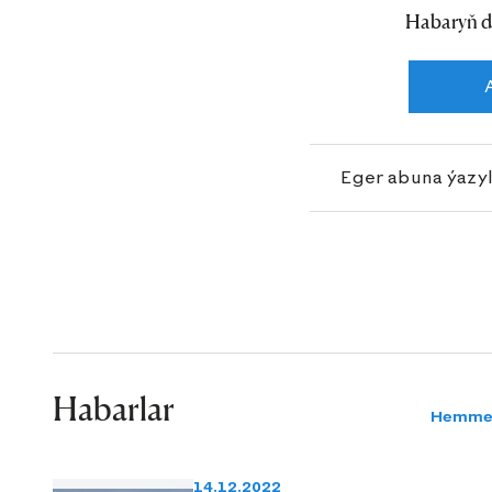
Habaryň d
Eger abuna ýazy
Habarlar
Hemme
14.12.2022