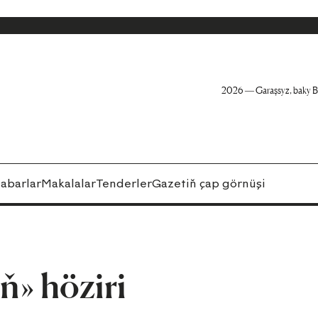
2026 — Garaşsyz, baky B
abarlar
Makalalar
Tenderler
Gazetiň çap görnüşi
ň» höziri