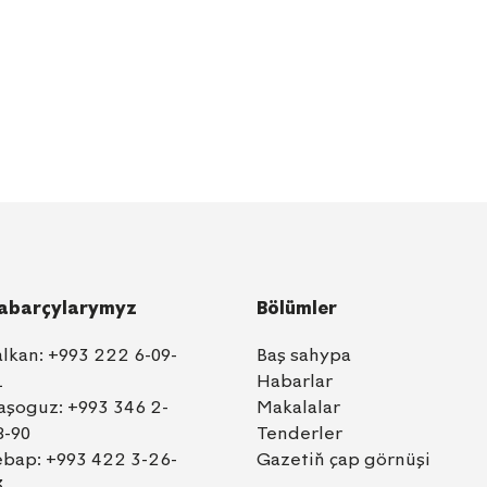
abarçylarymyz
Bölümler
alkan:
+993 222 6-09-
Baş sahypa
1
Habarlar
aşoguz:
+993 346 2-
Makalalar
8-90
Tenderler
ebap:
+993 422 3-26-
Gazetiň çap görnüşi
3