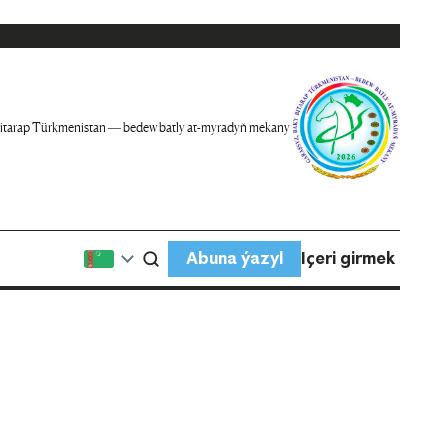
itarap Türkmenistan — bedew batly at-myradyň mekany
Abuna ýazyl
Içeri girmek