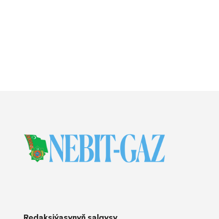
Redaksiýasynyň salgysy