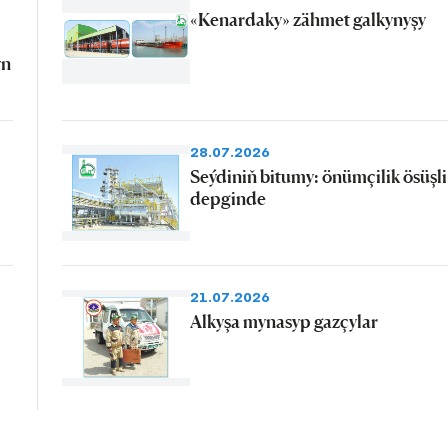
«Kenardaky» zähmet galkynyşy
yn
28.07.2026
Seýdiniň bitumy: önümçilik ösüşli
depginde
21.07.2026
Alkyşa mynasyp gazçylar