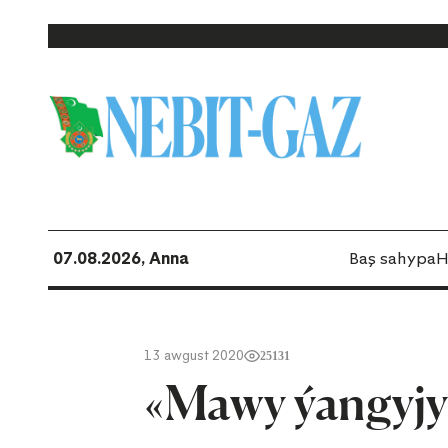
07.08.2026, Anna
Baş sahypa
H
13 awgust 2020
25131
«Mawy ýangyjy