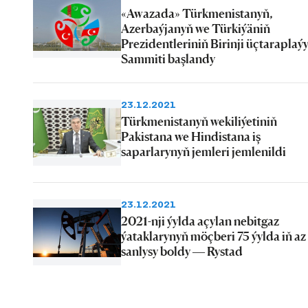
«Awazada» Türkmenistanyň,
Azerbaýjanyň we Türkiýäniň
Prezidentleriniň Birinji üçtaraplaý
Sammiti başlandy
23.12.2021
Türkmenistanyň wekiliýetiniň
Pakistana we Hindistana iş
saparlarynyň jemleri jemlenildi
23.12.2021
2021-nji ýylda açylan nebitgaz
ýataklarynyň möçberi 75 ýylda iň az
sanlysy boldy — Rystad