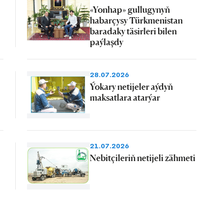
«Yonhap» gullugynyň
habarçysy Türkmenistan
baradaky täsirleri bilen
paýlaşdy
28.07.2026
Ýokary netijeler aýdyň
maksatlara atarýar
21.07.2026
Nebitçileriň netijeli zähmeti