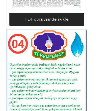
PDF görnüşinde ýükle