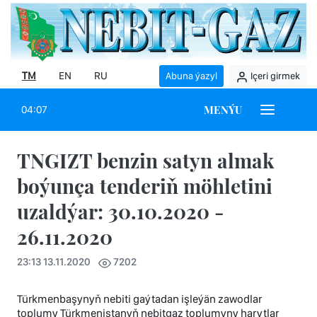
TM
EN
RU
Abuna ýazyl
Içeri girmek
MENÝU
04:07
TNGIZT benzin satyn almak
boýunça tenderiň möhletini
uzaldýar: 30.10.2020 -
26.11.2020
23:13 13.11.2020
7202
Türkmenbaşynyň nebiti gaýtadan işleýän zawodlar
toplumy Türkmenistanyň nebitgaz toplumyny harytlar