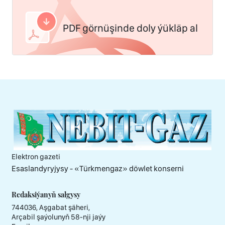
PDF görnüşinde doly ýükläp al
Elektron gazeti
Esaslandyryjysy - «Тürkmengaz» döwlet konserni
Redaksiýanyň salgysy
744036, Aşgabat şäheri,
Arçabil şaýolunyň 58-nji jaýy