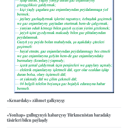
«Kenardaky» zähmet galkynyşy
«Yonhap» gullugynyň habarçysy Türkmenistan baradaky
täsirleri bilen paýlaşdy