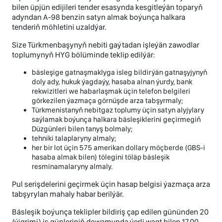
bilen üpjün edijileri tender esasynda kesgitleýän toparyň
adyndan А-98 benzin satyn almak boýunça halkara
tenderiň möhletini uzaldýar.
Size Türkmenbaşynyň nebiti gaýtadan işleýän zawodlar
toplumynyň HYG bölüminde teklip edilýär:
bäsleşige gatnaşmaklyga isleg bildirýän gatnaşyjynyň
doly ady, hukuk ýagdaýy, hasaba alnan ýurdy, bank
rekwizitleri we habarlaşmak üçin telefon belgileri
görkezilen ýazmaça görnüşde arza tabşyrmaly;
Türkmenistanyň nebitgaz toplumy üçin satyn alyjylary
saýlamak boýunça halkara bäsleşiklerini geçirmegiň
Düzgünleri bilen tanyş bolmaly;
tehniki talaplaryny almaly;
her bir lot üçin 575 amerikan dollary möçberde (GBS-i
hasaba almak bilen) tölegini töläp bäsleşik
resminamalaryny almaly.
Pul serişdelerini geçirmek üçin hasap belgisi ýazmaça arza
tabşyrylan mahaly habar berilýär.
Bäsleşik boýunça teklipler bildiriş çap edilen gününden 20
(ýigrimi) iş günleriniň dowamynda ýerli wagt bilen 17.00