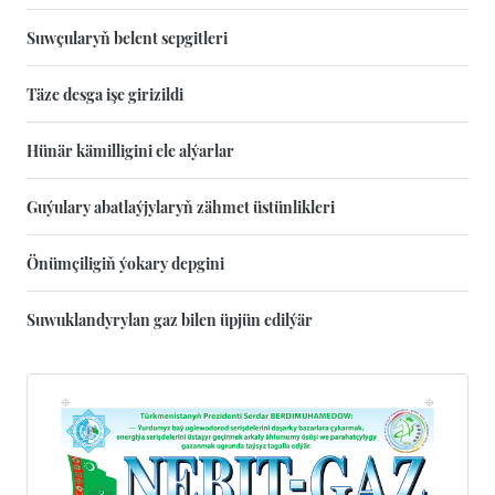
Suwçularyň belent sepgitleri
Täze desga işe girizildi
Hünär kämilligini ele alýarlar
Guýulary abatlaýjylaryň zähmet üstünlikleri
Önümçiligiň ýokary depgini
Suwuklandyrylan gaz bilen üpjün edilýär