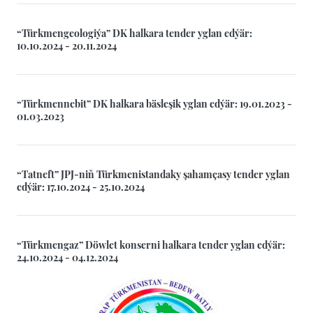
“Türkmengeologiýa” DK halkara tender yglan edýär:
10.10.2024 - 20.11.2024
“Türkmennebit” DK halkara bäsleşik yglan edýär: 19.01.2023 -
01.03.2023
“Tatneft” JPJ-niň Türkmenistandaky şahamçasy tender yglan
edýär: 17.10.2024 - 25.10.2024
“Türkmengaz” Döwlet konserni halkara tender yglan edýär:
24.10.2024 - 04.12.2024