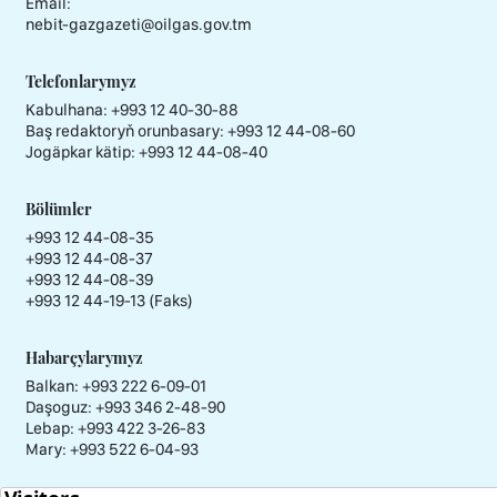
Email:
nebit-gazgazeti@oilgas.gov.tm
Telefonlarymyz
Kabulhana:
+993 12 40-30-88
Baş redaktoryň orunbasary:
+993 12 44-08-60
Jogäpkar kätip:
+993 12 44-08-40
Bölümler
+993 12 44-08-35
+993 12 44-08-37
+993 12 44-08-39
+993 12 44-19-13 (Faks)
Habarçylarymyz
Balkan: +993 222 6-09-01
Daşoguz: +993 346 2-48-90
Lebap: +993 422 3-26-83
Mary: +993 522 6-04-93