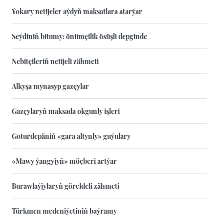
Ýokary netijeler aýdyň maksatlara atarýar
Seýdiniň bitumy: önümçilik ösüşli depginde
Nebitçileriň netijeli zähmeti
Alkyşa mynasyp gazçylar
Gazçylaryň maksada okgunly işleri
Goturdepäniň «gara altynly» guýulary
«Mawy ýangyjyň» möçberi artýar
Burawlaýjylaryň göreldeli zähmeti
Türkmen medeniýetiniň baýramy