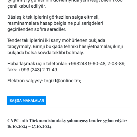
çenli kabul edilýär.
Bäsleşik tekliplerini görkezilen salga eltmeli,
resminamalara hasap belgisine pul serişdeleri
geçirilenden soňra serediler.
Tender tekliplerini iki sany möhürlenen bukjada
tabşyrmaly. Birinji bukjada tehniki häsiýetnamalar, ikinji
bukjada bolsa söwda teklibi bolmaly.
Habarlaşmak üçin telefonlar: +993243 9-60-48, 2-03-89,
faks: +993 (243) 2-11-49.
Elektron salgysy: tngizt@online.tm;
BAŞGA MAKALALAR
CNPC-niň Türkmenistandaky şahamçasy tender yglan edýär:
16.10.2024 – 25.10.2024