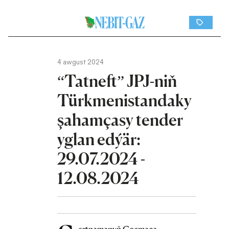
4 awgust 2024
“Tatneft” JPJ-niň
Türkmenistandaky
şahamçasy tender
yglan edýär:
29.07.2024 -
12.08.2024