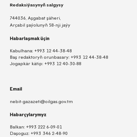
Redaksiýasynyň salgysy
744036, Aşgabat şäheri,
Arçabil şaýolunyň 58-nji jaýy
Habarlaşmak üçin
Kabulhana:
+993 12 44-38-48
Baş redaktoryň orunbasary:
+993 12 44-38-48
Jogapkär kätip:
+993 12 40-30-88
Email
nebit-gazazeti@oilgas.gov.tm
Habarçylarymyz
Balkan:
+993 222 6-09-01
Daşoguz:
+993 346 2-48-90