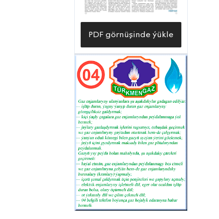
PDF görnüşinde ýükle