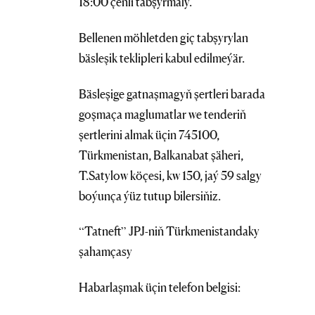
18:00 çenli tabşyrmaly.
Bellenen möhletden giç tabşyrylan
bäsleşik teklipleri kabul edilmeýär.
Bäsleşige gatnaşmagyň şertleri barada
goşmaça maglumatlar we tenderiň
şertlerini almak üçin 745100,
Türkmenistan, Balkanabat şäheri,
T.Satylow köçesi, kw 150, jaý 59 salgy
boýunça ýüz tutup bilersiňiz.
“Tatneft” JPJ-niň Türkmenistandaky
şahamçasy
Habarlaşmak üçin telefon belgisi: