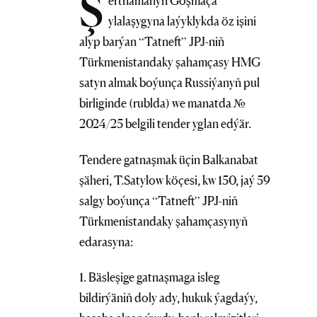
Ş
ertnamanyň Goşmaça
ylalaşygyna laýyklykda öz işini
alyp barýan “Tatneft” JPJ-niň
Türkmenistandaky şahamçasy HMG
satyn almak boýunça Russiýanyň pul
birliginde (rublda) we manatda №
2024/25 belgili tender yglan edýär.
Tendere gatnaşmak üçin Balkanabat
şäheri, T.Satylow köçesi, kw 150, jaý 59
salgy boýunça “Tatneft” JPJ-niň
Türkmenistandaky şahamçasynyň
edarasyna:
1. Bäsleşige gatnaşmaga isleg
bildirýäniň doly ady, hukuk ýagdaýy,