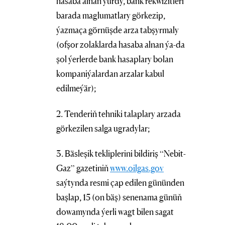
hasaba alnan ýurdy, bank rekwizitleri
barada maglumatlary görkezip,
ýazmaça görnüşde arza tabşyrmaly
(ofşor zolaklarda hasaba alnan ýa-da
şol ýerlerde bank hasaplary bolan
kompaniýalardan arzalar kabul
edilmeýär);
2. Tenderiň tehniki talaplary arzada
görkezilen salga ugradylar;
3. Bäsleşik tekliplerini bildiriş “Nebit-
Gaz” gazetiniň
www.oilgas.gov
saýtynda resmi çap edilen gününden
başlap, 15 (on bäş) senenama günüň
dowamynda ýerli wagt bilen sagat