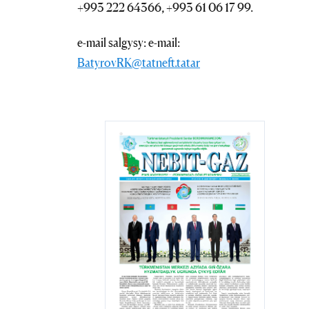
+993 222 64366, +993 61 06 17 99.
e-mail salgysy: e-mail:
BatyrovRK@tatneft.tatar