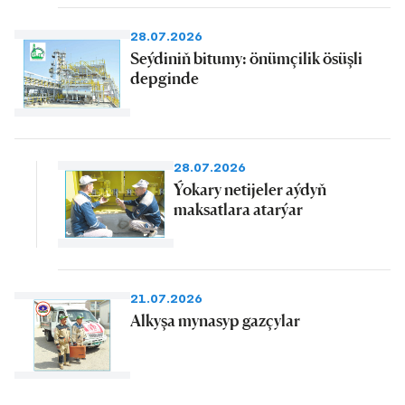
28.07.2026
Seýdiniň bitumy: önümçilik ösüşli
depginde
28.07.2026
Ýokary netijeler aýdyň
maksatlara atarýar
21.07.2026
Alkyşa mynasyp gazçylar