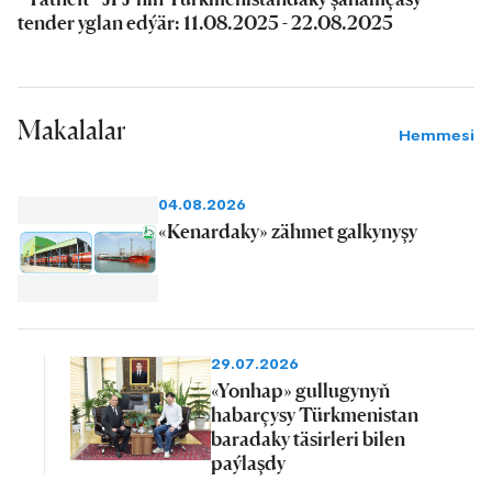
tender yglan edýär: 11.08.2025 - 22.08.2025
Makalalar
Hemmesi
04.08.2026
«Kenardaky» zähmet galkynyşy
29.07.2026
«Yonhap» gullugynyň
habarçysy Türkmenistan
baradaky täsirleri bilen
paýlaşdy