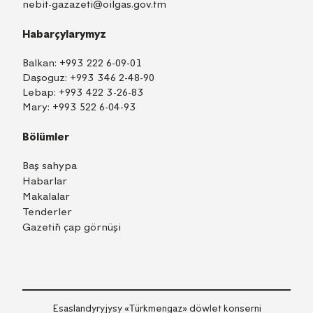
nebit-gazazeti@oilgas.gov.tm
Habarçylarymyz
Balkan:
+993 222 6-09-01
Daşoguz:
+993 346 2-48-90
Lebap:
+993 422 3-26-83
Mary:
+993 522 6-04-93
Bölümler
Baş sahypa
Habarlar
Makalalar
Tenderler
Gazetiň çap görnüşi
TM
EN
RU
Içeri girmek
Esaslandyryjysy «Тürkmengaz» döwlet konserni