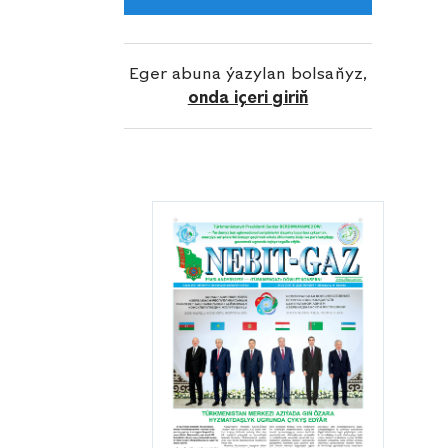
tarapyndan «Garaşsyz, baky Bitarap
Türkme-nistan — bedew batly at-
myradyň mekany» ýylynyň geçen dört
Eger abuna ýazylan bolsaňyz,
aýynda öwgä mynasyp işler bitirildi.
onda içeri giriň
Gürrüňi edilýän döwürde bu trestiň
düzümindäki guýulary düýpli abatlaýyş
müdirlikleri boýunça bilelikde
alanyňda gaýtadan hatara goşulan
guýulardan goşmaça alnan «gara
altynyň» we «mawy ýangyjyň» möçberi,
degişlilikde, 40 müň 480 tonna hem-
de 115 million 762 müň kub metre ýetdi.
Munuň özi geçen döwür üçin bellenilen
meýilnamanyň goşmaça nebit almak
babatynda 1,5 esseden artygy bilen