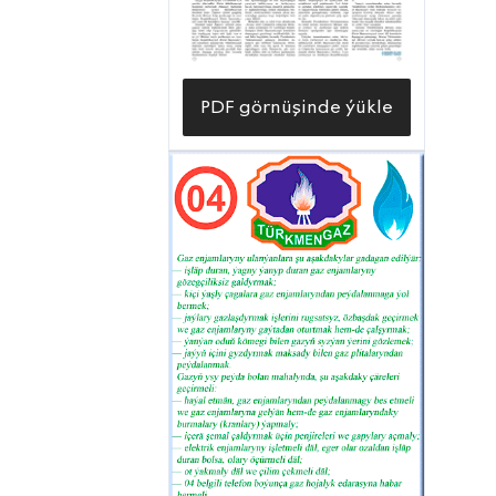
berjaý edilendigini aňladýar. Şonuň
ýaly-da, tebigy gazy goşmaça almak
baradaky tabşyryk ýedi esseden
PDF görnüşinde ýükle
gowrak ýerine ýetirildi. Gaýtadan
hatara goşulan guýulardan goşmaça
alnan tebigy gazyň ählisi diýen ýaly
«Gamyşlyja» guýulary düýpli abatlaýyş
müdirliginiň hünärmenleriniň paýyna
düşýär. Berkarar döwletiň täze
eýýamynyň Galkynyşy döwründe has
kuwwatly desgalara eýe bolan
kärhanada abatlaýyş işleriniň depginini
düýpli ýokarlandyrmaga giň
mümkinçilik bar. Bu mümkinçilikleri
ýerlikli peýdalanmagy başarýan