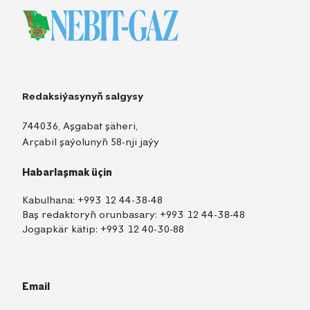
Redaksiýasynyň salgysy
744036, Aşgabat şäheri,
Arçabil şaýolunyň 58-nji jaýy
Habarlaşmak üçin
Kabulhana:
+993 12 44-38-48
Baş redaktoryň orunbasary:
+993 12 44-38-48
Jogapkär kätip:
+993 12 40-30-88
Email