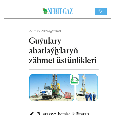
27 maý 2026
23629
Guýulary
abatlaýjylaryň
zähmet üstünlikleri
araşsyz, hemişelik Bitarap