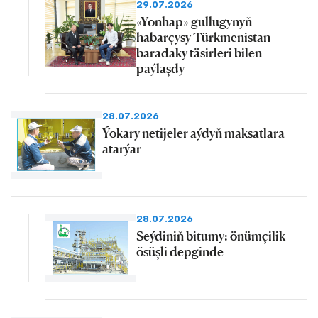
29.07.2026
«Yonhap» gullugynyň
habarçysy Türkmenistan
baradaky täsirleri bilen
paýlaşdy
28.07.2026
Ýokary netijeler aýdyň maksatlara
atarýar
28.07.2026
Seýdiniň bitumy: önümçilik
ösüşli depginde