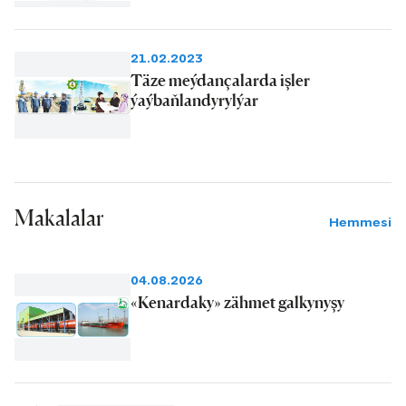
21.02.2023
Täze meýdançalarda işler
ýaýbaňlandyrylýar
Makalalar
Hemmesi
04.08.2026
«Kenardaky» zähmet galkynyşy