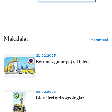
gamyşlyjaly abatlaýjylaryň abraýy
ýylsaýyn artýar.
Makalalar
Hemmesi
21.02.2023
Egsilmez gujur-gaýrat bilen
28.02.2023
Işleri ileri gidrogeologlar