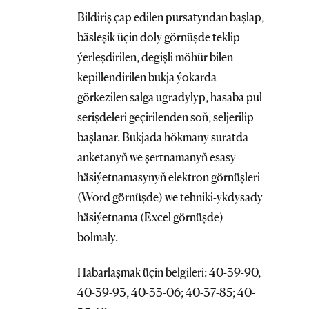
Bildiriş çap edilen pursatyndan başlap,
bäsleşik üçin doly görnüşde teklip
ýerleşdirilen, degişli möhür bilen
kepillendirilen bukja ýokarda
görkezilen salga ugradylyp, hasaba pul
serişdeleri geçirilenden soň, seljerilip
başlanar. Bukjada hökmany suratda
anketanyň we şertnamanyň esasy
häsiýetnamasynyň elektron görnüşleri
(Word görnüşde) we tehniki-ykdysady
häsiýetnama (Excel görnüşde)
bolmaly.
Habarlaşmak üçin belgileri: 40-39-90,
40-39-93, 40-33-06; 40-37-85; 40-