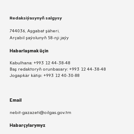
Redaksiýasynyň salgysy
744036, Aşgabat şäheri,
Arçabil şaýolunyň 58-nji jaýy
Habarlaşmak üçin
Kabulhana:
+993 12 44-38-48
Baş redaktoryň orunbasary:
+993 12 44-38-48
Jogapkär kätip:
+993 12 40-30-88
Email
nebit-gazazeti@oilgas.gov.tm
Habarçylarymyz