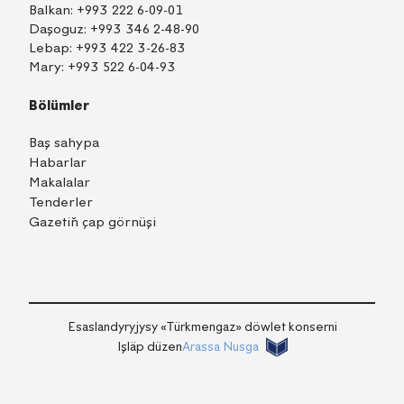
Balkan:
+993 222 6-09-01
Daşoguz:
+993 346 2-48-90
Lebap:
+993 422 3-26-83
Mary:
+993 522 6-04-93
Bölümler
Baş sahypa
Habarlar
Makalalar
Tenderler
Gazetiň çap görnüşi
TM
EN
RU
Içeri girmek
Esaslandyryjysy «Тürkmengaz» döwlet konserni
Işläp düzen
Arassa Nusga