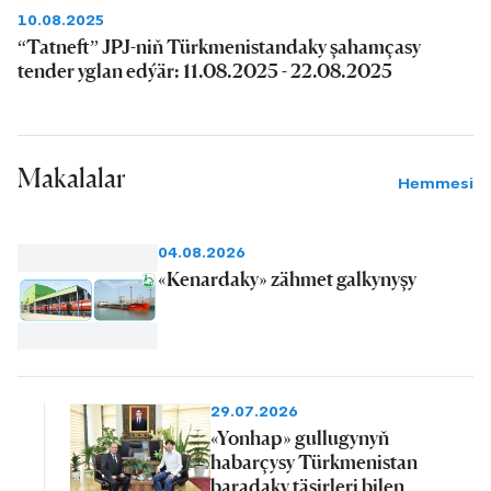
10.08.2025
“Tatneft” JPJ-niň Türkmenistandaky şahamçasy
tender yglan edýär: 11.08.2025 - 22.08.2025
Makalalar
Hemmesi
04.08.2026
«Kenardaky» zähmet galkynyşy
29.07.2026
«Yonhap» gullugynyň
habarçysy Türkmenistan
baradaky täsirleri bilen