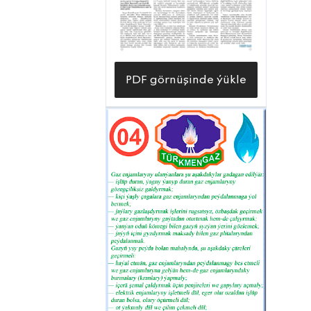
PDF görnüşinde ýükle