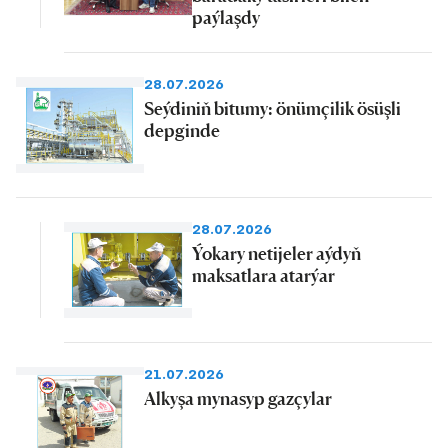
paýlaşdy
28.07.2026
Seýdiniň bitumy: önümçilik ösüşli
depginde
28.07.2026
Ýokary netijeler aýdyň
maksatlara atarýar
21.07.2026
Alkyşa mynasyp gazçylar