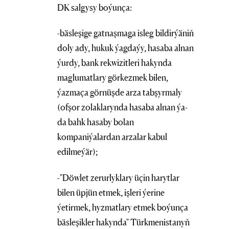
DK salgysy boýunça:
-bäsleşige gatnaşmaga isleg bildirýäniň
doly ady, hukuk ýagdaýy, hasaba alnan
ýurdy, bank rekwizitleri hakynda
maglumatlary görkezmek bilen,
ýazmaça görnüşde arza tabşyrmaly
(ofşor zolaklarynda hasaba alnan ýa-
da bahk hasaby bolan
kompaniýalardan arzalar kabul
edilmeýär);
-"Döwlet zerurlyklary üçin harytlar
bilen üpjün etmek, işleri ýerine
ýetirmek, hyzmatlary etmek boýunça
bäsleşikler hakynda" Türkmenistanyň