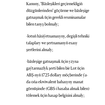
Kanuny, "Bäsleşikleri geçirmekligiň
düzgünlerinden" göçürme we bäsleşige
gatnaşmak üçin gerekli resminamalar
bilen tanyş bolmaly;
-lotuň häsiýetnamasyny, degişli tehniki
talaplary we şertnamanyň esasy
şertlerini almaly;
-bäsleşige gatnaşmak üçin yzyna
gaýtarmazlyk şerti bilen bir Lot üçin
ABŞ-nyň 1725 dollary möçberinde ýa-
da oňa ekwiwalent bahasyny manat
görnüşinde (GBS-i hasaba almak bilen)
tölemek üçin hasap belgisini almaly;