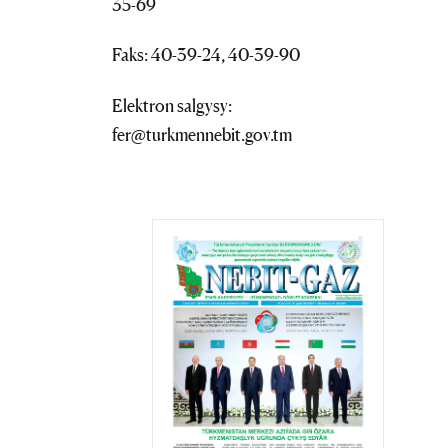
35-69
Faks: 40-39-24, 40-39-90
Elektron salgysy:
fer@turkmennebit.gov.tm