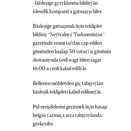
- bäsleşige gyzyklanma bildirýän
islendik kompaniýa gatnaşyp biler.
Bäsleşige gatnaşmak üçin teklipler
bildiriş “Neýtralnyý Turkmenistan”
gazetinde resmi taýdan çap edilen
gününden başlap 30 (otuz) iş gününiň
dowamynda ýerli wagt bilen sagat
16:00-a çenli kabul edilýär.
Bellenen möhletden giç tabşyrylan
bäsleşik teklipleri kabul edilmeýär.
Pul serişdelerini geçirmek üçin hasap
belgisi ýazmaça arza tabşyrylanda
görkeziler.