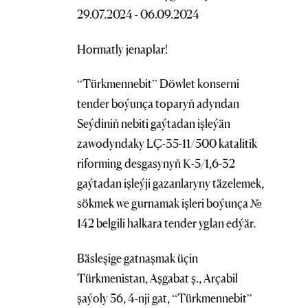
29.07.2024 - 06.09.2024
Hormatly jenaplar!
“Türkmennebit” Döwlet konserni
tender boýunça toparyň adyndan
Seýdiniň nebiti gaýtadan işleýän
zawodyndaky LÇ-35-11/500 katalitik
riforming desgasynyň К-5/1,6-32
gaýtadan işleýji gazanlaryny täzelemek,
sökmek we gurnamak işleri boýunça №
142 belgili halkara tender yglan edýär.
Bäsleşige gatnaşmak üçin
Türkmenistan, Aşgabat ş., Arçabil
şaýoly 56, 4-nji gat, “Türkmennebit”