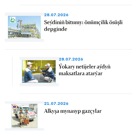
28.07.2026
Seýdiniň bitumy: önümçilik ösüşli
depginde
28.07.2026
Ýokary netijeler aýdyň
maksatlara atarýar
21.07.2026
Alkyşa mynasyp gazçylar