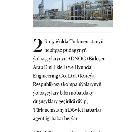
2
9-njy iýulda Türkmenistanyň
nebitgaz pudagynyň
ýolbaşçylarynyň ADNOC (Birleşen
Arap Emirlikleri) we Hyundai
Engineering Co. Ltd. (Koreýa
Respublikasy) kompaniýalarynyň
ýolbaşçylary bilen nobatdaky
duşuşyklary geçirildi diýip,
Türkmenistanyň Döwlet habarlar
agentligi habar berýär.