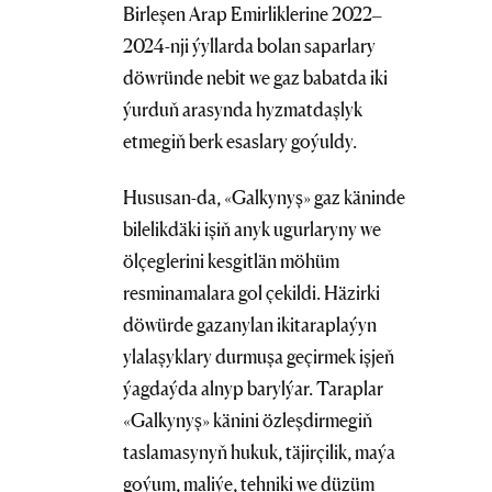
Birleşen Arap Emirliklerine 2022–
2024-nji ýyllarda bolan saparlary
döwründe nebit we gaz babatda iki
ýurduň arasynda hyzmatdaşlyk
etmegiň berk esaslary goýuldy.
Hususan-da, «Galkynyş» gaz käninde
bilelikdäki işiň anyk ugurlaryny we
ölçeglerini kesgitlän möhüm
resminamalara gol çekildi. Häzirki
döwürde gazanylan ikitaraplaýyn
ylalaşyklary durmuşa geçirmek işjeň
ýagdaýda alnyp barylýar. Taraplar
«Galkynyş» känini özleşdirmegiň
taslamasynyň hukuk, täjirçilik, maýa
goýum, maliýe, tehniki we düzüm