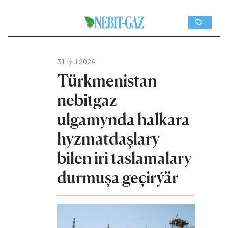
31 iýul 2024
Türkmenistan
nebitgaz
ulgamynda halkara
hyzmatdaşlary
bilen iri taslamalary
durmuşa geçirýär