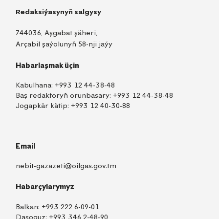
Redaksiýasynyň salgysy
744036, Aşgabat şäheri,
Arçabil şaýolunyň 58-nji jaýy
Habarlaşmak üçin
Kabulhana:
+993 12 44-38-48
Baş redaktoryň orunbasary:
+993 12 44-38-48
Jogapkär kätip:
+993 12 40-30-88
Email
nebit-gazazeti@oilgas.gov.tm
Habarçylarymyz
Balkan:
+993 222 6-09-01
Daşoguz:
+993 346 2-48-90