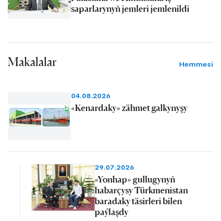
saparlarynyň jemleri jemlenildi
Makalalar
Hemmesi
04.08.2026
«Kenardaky» zähmet galkynyşy
29.07.2026
«Yonhap» gullugynyň
habarçysy Türkmenistan
baradaky täsirleri bilen
paýlaşdy