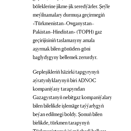
böleklerine jikme-jik seredýärler. Şeýle
meýilnamalary durmuşa geçirmegiň
«Türkmenistan–Owganystan–
Pakistan–Hindistan» (TOPH) gaz
geçirijisiniň taslamasyny amala
aşyrmak bilen gönüden-göni
baglydygyny bellemek zerurdyr.
Gepleşikleriň häzirki tapgyrynyň
aýratynlyklarynyň biri ADNOC
kompaniýasy tarapyndan
Gazagystanyň nebitgaz kompaniýalary
bilen bilelikde işlemäge taýýarlygyň
beýan edilmegi boldy. Şonuň bilen
birlikde, türkmen tarapynyň