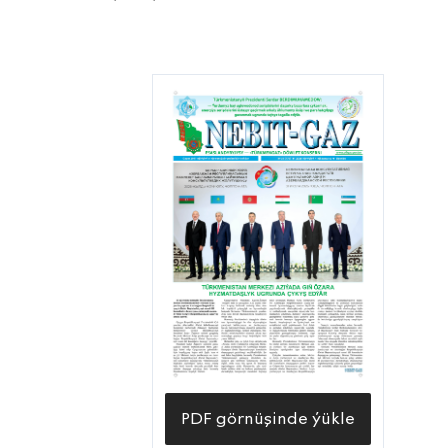
PDF görnüşinde ýükle