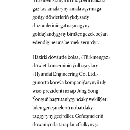
Türkmenistanyň iri möçberli halkara
gaz taslamalaryny amala aşyrmaga
goňşy döwletleriň ykdysady
düzümleriniň gatnaşmagyny
goldaýandygyny birnäçe gezek beýan
edendigine üns bermek zerurdyr.
Häzirki döwürde bolsa, «Türkmengaz»
döwlet konserniniň ýolbaşçylary
«Hyundai Engineering Co. Ltd.»
günorta koreýa kompaniýasynyň uly
wise-prezidenti jenap Jung Song
Ýonguň baştutanlygyndaky wekiliýeti
bilen geňeşmeleriň nobatdaky
tapgyryny geçirdiler. Geňeşmeleriň
dowamynda taraplar «Galkynyş»