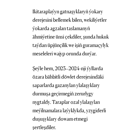
Ikitaraplaýyn gatnaşyklaryň ýokary
derejesini bellemek bilen, wekiliýetler
ýokarda agzalan taslamanyň
ähmiýetine ünsi çekdiler, şunda hukuk
taýdan üpjünçilik we işiň guramaçylyk
meseleleri wajyp orunda durýar.
Şeýle hem, 2023–2024-nji ýyllarda
özara bähbitli döwlet derejesindäki
saparlarda gazanylan ylalaşyklary
durmuşa geçirmegiň zerurlygy
nygtaldy. Taraplar ozal ylalaşylan
meýilnamalara laýyklykda, yzygiderli
duşuşyklary dowam etmegi
şertleşdiler.