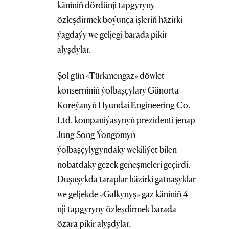
käniniň dördünji tapgyryny
özleşdirmek boýunça işleriň häzirki
ýagdaýy we geljegi barada pikir
alyşdylar.
Şol gün «Türkmengaz» döwlet
konserniniň ýolbaşçylary Günorta
Koreýanyň Hyundai Engineering Co.
Ltd. kompaniýasynyň prezidenti jenap
Jung Song Ýongomyň
ýolbaşçylygyndaky wekiliýet bilen
nobatdaky gezek geňeşmeleri geçirdi.
Duşuşykda taraplar häzirki gatnaşyklar
we geljekde «Galkynyş» gaz käniniň 4-
nji tapgyryny özleşdirmek barada
özara pikir alyşdylar.