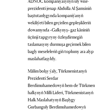
ADNOC kompaniýasynyň uly wise-
prezidenti jenap Abdulla Al Şamsiniň
baştutanlygynda kompaniýanyň
wekiliýeti bilen geçirilen gepleşikleriň
dowamynda «Galkynyş» gaz käniniň
üçünji tapgyryny özleşdirmegiň
taslamasyny durmuşa geçirmek bilen
bagly meseleleriň giň toplumy ara alyp
maslahatlaşyldy.
Mälim bolşy ýaly, Türkmenistanyň
Prezidenti Serdar
Berdimuhamedowyň hem-de Türkmen
halkynyň Milli Lideri, Türkmenistanyň
Halk Maslahatynyň Başlygy
Gurbanguly Berdimuhamedowyň