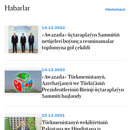
Habarlar
Hemmesi
14.12.2022
«Awazada» üçtaraplaýyn Sammitiň
netijeleri boýunça resminamalar
toplumyna gol çekildi
14.12.2022
«Awazada» Türkmenistanyň,
Azerbaýjanyň we Türkiýäniň
Prezidentleriniň Birinji üçtaraplaýyn
Sammiti başlandy
23.12.2021
Türkmenistanyň wekiliýetiniň
Pakistana we Hindistana iş