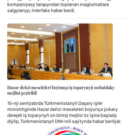
kompaniýasy tarapyndan toplanan maglumatlara
salgylanyp, Interfaks habar berdi.
Hazar deňzi meseleleri boýunça iş toparynyň nobatdaky
mejlisi geçirildi
15-nji sentýabrda Türkmenistanyň Daşary işler
ministrliginde Hazar deňzi meseleleri boýunça ýokary
derejeli iş toparynyň on birinji mejlisi öz işine başlady
diýlip, Türkmenistanyň DIM-niň saýtynda habar berilýär.