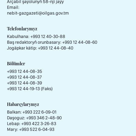
Arçabil şaýolunyň 58-nji jaýy
Email:
nebit-gazgazeti@oilgas.gov.tm
Telefonlarymyz
Kabulhana:
+993 12 40-30-88
Baş redaktoryň orunbasary:
+993 12 44-08-60
Jogäpkar kätip:
+993 12 44-08-40
Bölümler
+993 12 44-08-35
+993 12 44-08-37
+993 12 44-08-39
+993 12 44-19-13 (Faks)
Habarçylarymyz
Balkan: +993 222 6-09-01
Daşoguz: +993 346 2-48-90
Lebap: +993 422 3-26-83
Mary: +993 522 6-04-93