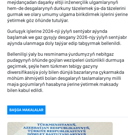
meýdançadan daşarky eltiji inženerçilik ulgamlarynyň
hem-de desgalarynyň durkuny täzelemek ýa-da täzelerini
gurmak we olary umumy ulgama birikdirmek işlerini ýerine
ýetirmek göz öňünde tutulýar.
Gurluşyk işlerine 2024-nji ýylyň sentýabr aýynda
başlamak we gaz gysyjy desgany 2026-njy ýylyň sentýabr
aýynda ulanmaga doly taýýar edip tabşyrmak bellenildi.
Bellenilişi ýaly bu resminama ýurdumyzyň nebitgaz
pudagynyň öňünde goýlan wezipeleri üstünlikli durmuşa
geçirmek, şeýle hem türkmen tebigy gazyny
diwersifikasiýa ýoly bilen dünýä bazarlaryna çykarmakda
möhüm ähmiýetli bolan desgalaryň taslamalaryny milli
maýa goýumlaryň hasabyna ýerine ýetirmek maksady
bilen kabul edildi.
BAŞGA MAKALALAR