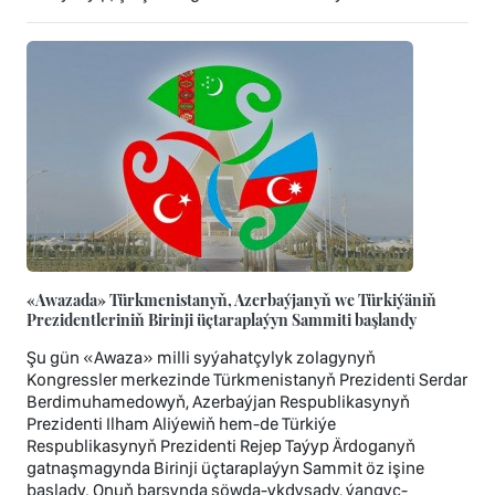
«Awazada» Türkmenistanyň, Azerbaýjanyň we Türkiýäniň
Prezidentleriniň Birinji üçtaraplaýyn Sammiti başlandy
Şu gün «Awaza» milli syýahatçylyk zolagynyň
Kongressler merkezinde Türkmenistanyň Prezidenti Serdar
Berdimuhamedowyň, Azerbaýjan Respublikasynyň
Prezidenti Ilham Aliýewiň hem-de Türkiýe
Respublikasynyň Prezidenti Rejep Taýyp Ärdoganyň
gatnaşmagynda Birinji üçtaraplaýyn Sammit öz işine
başlady. Onuň barşynda söwda-ykdysady, ýangyç-