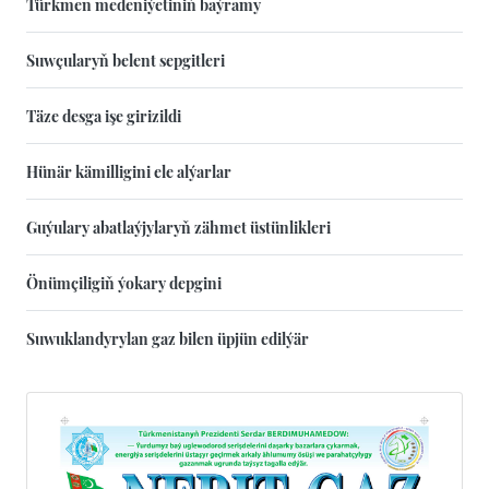
Türkmen medeniýetiniň baýramy
Suwçularyň belent sepgitleri
Täze desga işe girizildi
Hünär kämilligini ele alýarlar
Guýulary abatlaýjylaryň zähmet üstünlikleri
Önümçiligiň ýokary depgini
Suwuklandyrylan gaz bilen üpjün edilýär