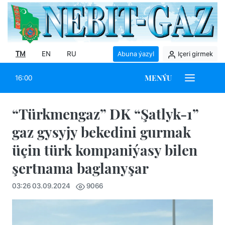
TM
EN
RU
Abuna ýazyl
Içeri girmek
MENÝU
16:00
“Türkmengaz” DK “Şatlyk-1”
gaz gysyjy bekedini gurmak
üçin türk kompaniýasy bilen
şertnama baglanyşar
03:26 03.09.2024
9066