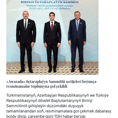
«Awazada» üçtaraplaýyn Sammitiň netijeleri boýunça
resminamalar toplumyna gol çekildi
Türkmenistanyň, Azerbaýjan Respublikasynyň we Türkiýe
Respublikasynyň döwlet Baştutanlarynyň Birinji
Sammitiniň giňişleýin düzümdäki duşuşyk
tamamlanandan soň, resminamalara gol çekmek dabarasy
boldy diýip, çarşenbe güni TDH habar berýär.