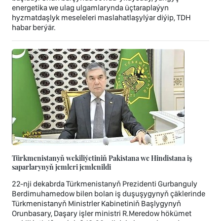
energetika we ulag ulgamlarynda üçtaraplaýyn
hyzmatdaşlyk meseleleri maslahatlaşylýar diýip, TDH
habar berýär.
Türkmenistanyň wekiliýetiniň Pakistana we Hindistana iş
saparlarynyň jemleri jemlenildi
22-nji dekabrda Türkmenistanyň Prezidenti Gurbanguly
Berdimuhamedow bilen bolan iş duşuşygynyň çäklerinde
Türkmenistanyň Ministrler Kabinetiniň Başlygynyň
Orunbasary, Daşary işler ministri R.Meredow hökümet