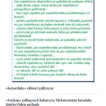
«Kenardaky» zähmet galkynyşy
«Yonhap» gullugynyň habarçysy Türkmenistan baradaky
täsirleri bilen paýlaşdy