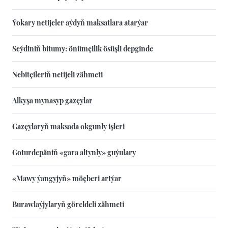
Ýokary netijeler aýdyň maksatlara atarýar
Seýdiniň bitumy: önümçilik ösüşli depginde
Nebitçileriň netijeli zähmeti
Alkyşa mynasyp gazçylar
Gazçylaryň maksada okgunly işleri
Goturdepäniň «gara altynly» guýulary
«Mawy ýangyjyň» möçberi artýar
Burawlaýjylaryň göreldeli zähmeti