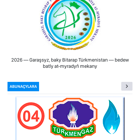
2026 — Garaşsyz, baky Bitarap Türkmenistan — bedew
batly at-myradyň mekany
ABUNAÇYLARA