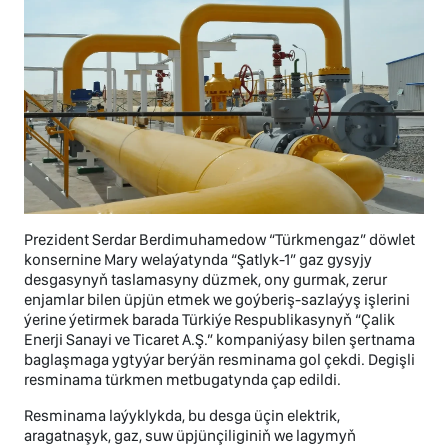
Prezident Serdar Berdimuhamedow “Türkmengaz” döwlet
konsernine Mary welaýatynda “Şatlyk-1” gaz gysyjy
desgasynyň taslamasyny düzmek, ony gurmak, zerur
enjamlar bilen üpjün etmek we goýberiş-sazlaýyş işlerini
ýerine ýetirmek barada Türkiýe Respublikasynyň “Çalik
Enerji Sanayi ve Ticaret A.Ş.” kompaniýasy bilen şertnama
baglaşmaga ygtyýar berýän resminama gol çekdi. Degişli
resminama türkmen metbugatynda çap edildi.
Resminama laýyklykda, bu desga üçin elektrik,
aragatnaşyk, gaz, suw üpjünçiliginiň we lagymyň