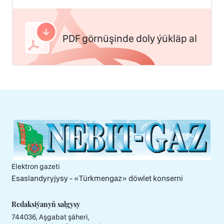
PDF görnüşinde doly ýükläp al
Elektron gazeti
Esaslandyryjysy - «Тürkmengaz» döwlet konserni
Redaksiýanyň salgysy
744036, Aşgabat şäheri,