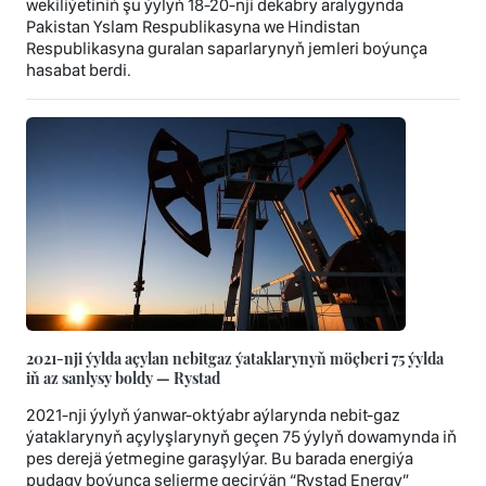
wekiliýetiniň şu ýylyň 18-20-nji dekabry aralygynda
Pakistan Yslam Respublikasyna we Hindistan
Respublikasyna guralan saparlarynyň jemleri boýunça
hasabat berdi.
2021-nji ýylda açylan nebitgaz ýataklarynyň möçberi 75 ýylda
iň az sanlysy boldy — Rystad
2021-nji ýylyň ýanwar-oktýabr aýlarynda nebit-gaz
ýataklarynyň açylyşlarynyň geçen 75 ýylyň dowamynda iň
pes derejä ýetmegine garaşylýar. Bu barada energiýa
pudagy boýunça seljerme geçirýän “Rystad Energy”