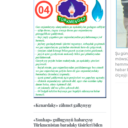
Şu gün
möwsüm
hemmet
habar b
ölçeýj
«Kenardaky» zähmet galkynyşy
«Yonhap» gullugynyň habarçysy
Türkmenistan baradaky täsirleri bilen