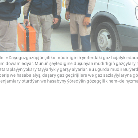
ler «Daşoguzgazüpjünçilik» müdirliginiň ýerlerdäki gaz hojalyk edaral
 dowam edýär. Munuň şeýledigine düşünýän müdirligiň gazçylary 
araplaýyn ýokary taýýarlykly garşy alýarlar. Bu ugurda müdir Bu ýerd
eriş we hasaba alyş, daşary gaz geçirijilere we gaz sazlaýjylaryna göz
i enjamlary oturdýan we hasabyny ýöredýän gözegçilik hem-de hyzmat