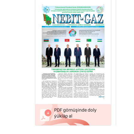
PDF görnüşinde doly
ýükläp al