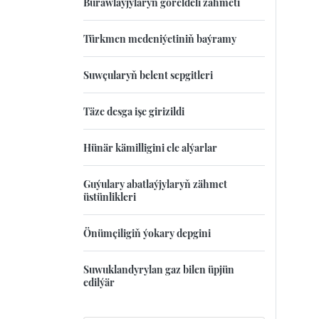
Burawlaýjylaryň göreldeli zähmeti
Türkmen medeniýetiniň baýramy
Suwçularyň belent sepgitleri
Täze desga işe girizildi
Hünär kämilligini ele alýarlar
Guýulary abatlaýjylaryň zähmet
üstünlikleri
Önümçiligiň ýokary depgini
Suwuklandyrylan gaz bilen üpjün
edilýär