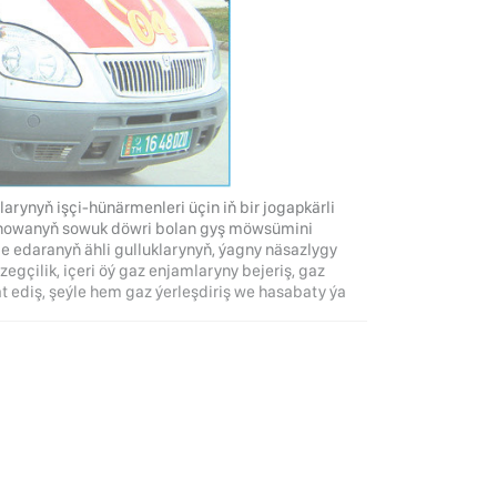
arynyň işçi-hünärmenleri üçin iň bir jogapkärli
howanyň sowuk döwri bolan gyş möwsümini
e edaranyň ähli gulluklarynyň, ýagny näsazlygy
egçilik, içeri öý gaz enjamlaryny bejeriş, gaz
 ediş, şeýle hem gaz ýerleşdiriş we hasabaty ýa