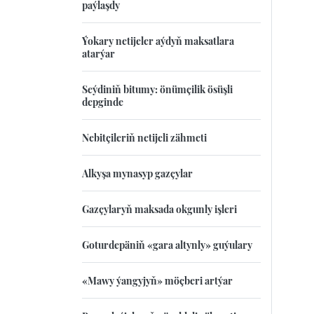
paýlaşdy
Ýokary netijeler aýdyň maksatlara
atarýar
Seýdiniň bitumy: önümçilik ösüşli
depginde
Nebitçileriň netijeli zähmeti
Alkyşa mynasyp gazçylar
Gazçylaryň maksada okgunly işleri
Goturdepäniň «gara altynly» guýulary
«Mawy ýangyjyň» möçberi artýar