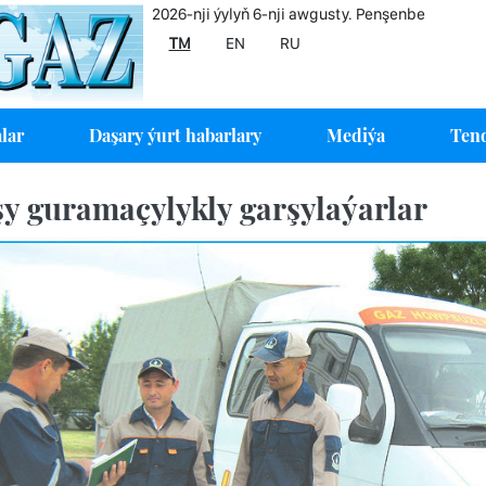
2026-nji ýylyň 6-nji awgusty. Penşenbe
TM
EN
RU
lar
Daşary ýurt habarlary
Mediýa
Tend
y guramaçylykly garşylaýarlar