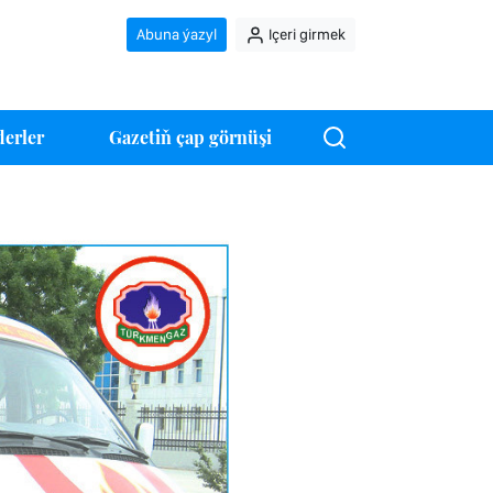
Abuna ýazyl
Içeri girmek
erler
Gazetiň çap görnüşi