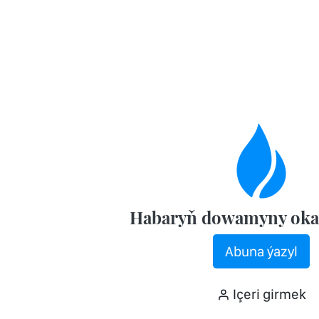
Habaryň dowamyny oka
Abuna ýazyl
Içeri girmek