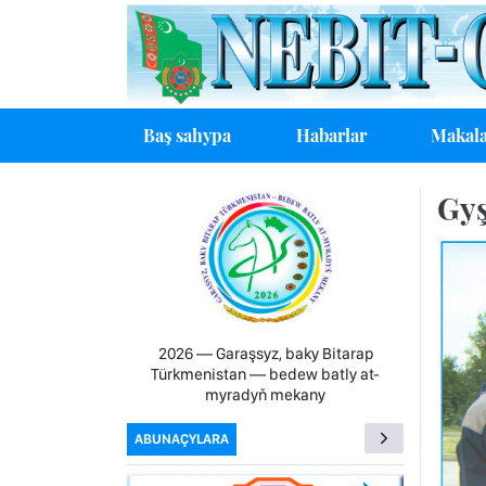
Baş sahypa
Habarlar
Makala
Gyş
2026 — Garaşsyz, baky Bitarap
Türkmenistan — bedew batly at-
myradyň mekany
ABUNAÇYLARA