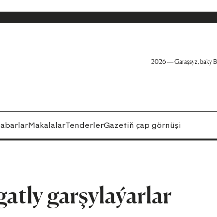
2026 — Garaşsyz, baky B
abarlar
Makalalar
Tenderler
Gazetiň çap görnüşi
atly garşylaýarlar