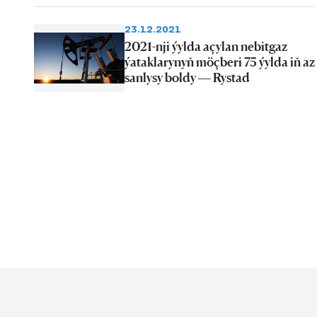
23.12.2021
2021-nji ýylda açylan nebitgaz
ýataklarynyň möçberi 75 ýylda iň az
sanlysy boldy — Rystad