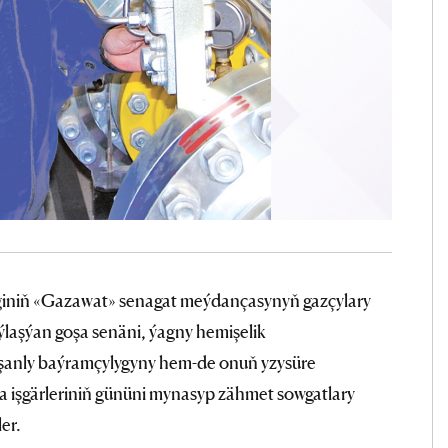
giniň «Gazawat» senagat meýdançasynyň gazçylary
ýlaşýan goşa senäni, ýagny hemişelik
 şanly baýramçylygyny hem-de onuň yzysüre
ýa işgärleriniň gününi mynasyp zähmet sowgatlary
er.