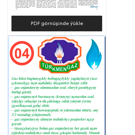
PDF görnüşinde ýükle