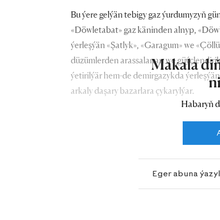
Bu ýere gelýän tebigy gaz ýurdumyzyň güno
«Döwletabat» gaz käninden alnyp, «Döwle
ýerleşýän «Şatlyk», «Garagum» we «Çöllük
düzümlerden arassalanan we güýçlendirile
Makala diň
ýetirilýär hem-de demirgazykda ýerleşýän
n
arkaly daşary bazarlara çykarylýar.
Habaryň d
Eger abuna ýazy