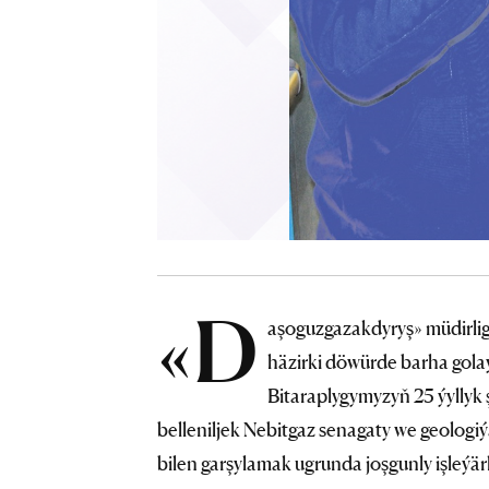
«D
aşoguzgazakdyryş» müdirli
häzirki döwürde barha gola
Bitaraplygymyzyň 25 ýyllyk
belleniljek Nebitgaz senagaty we geologi
bilen garşylamak ugrunda joşgunly işleýärl