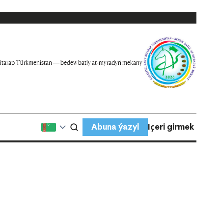
itarap Türkmenistan — bedew batly at-myradyň mekany
Abuna ýazyl
Içeri girmek