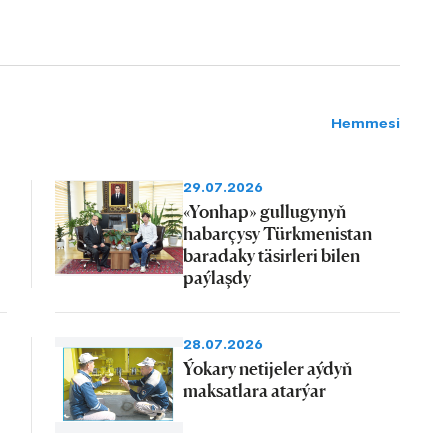
Hemmesi
29.07.2026
«Yonhap» gullugynyň
habarçysy Türkmenistan
baradaky täsirleri bilen
paýlaşdy
28.07.2026
Ýokary netijeler aýdyň
maksatlara atarýar