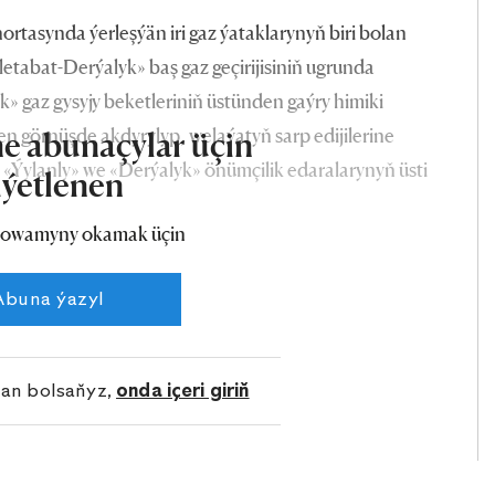
rtasynda ýerleşýän iri gaz ýataklarynyň biri bolan
tabat-Derýalyk» baş gaz geçirijisiniň ugrunda
» gaz gysyjy beketleriniň üstünden gaýry himiki
n görnüşde akdyrylyp, welaýatyň sarp edijilerine
e abunaçylar üçin
 «Ýylanly» we «Derýalyk» önümçilik edaralarynyň üsti
iýetlenen
owamyny okamak üçin
Abuna ýazyl
lan bolsaňyz,
onda içeri giriň