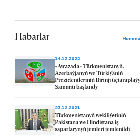
Habarlar
Hemme
14.12.2022
«Awazada» Türkmenistanyň,
Azerbaýjanyň we Türkiýäniň
Prezidentleriniň Birinji üçtaraplaý
Sammiti başlandy
23.12.2021
Türkmenistanyň wekiliýetiniň
Pakistana we Hindistana iş
saparlarynyň jemleri jemlenildi