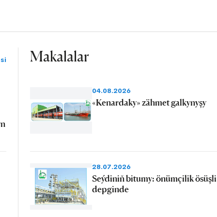
Makalalar
si
04.08.2026
«Kenardaky» zähmet galkynyşy
yn
28.07.2026
Seýdiniň bitumy: önümçilik ösüşli
depginde