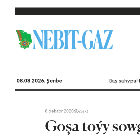
08.08.2026, Şenbe
Baş sahypa
H
8 dekabr 2020
26272
Goşa toýy sowg