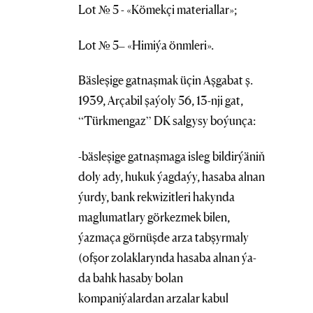
Lot № 5 - «Kömekçi materiallar»;
Lot № 5– «Himiýa önmleri».
Bäsleşige gatnaşmak üçin Aşgabat ş.
1939, Arçabil şaýoly 56, 13-nji gat,
“Türkmengaz” DK salgysy boýunça:
-bäsleşige gatnaşmaga isleg bildirýäniň
doly ady, hukuk ýagdaýy, hasaba alnan
ýurdy, bank rekwizitleri hakynda
maglumatlary görkezmek bilen,
ýazmaça görnüşde arza tabşyrmaly
(ofşor zolaklarynda hasaba alnan ýa-
da bahk hasaby bolan
kompaniýalardan arzalar kabul