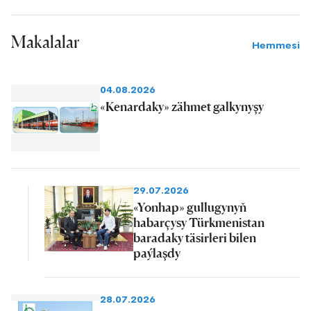
Makalalar
Hemmesi
04.08.2026
«Kenardaky» zähmet galkynyşy
29.07.2026
«Yonhap» gullugynyň
habarçysy Türkmenistan
baradaky täsirleri bilen
paýlaşdy
28.07.2026