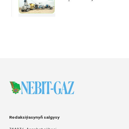
Redaksiýasynyň salgysy