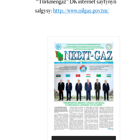
“Türkmengaz” DK internet saýtynyň
salgysy:
http://www.oilgas.gov.tm/