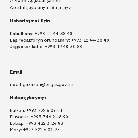
744036, Aşgabat şäheri,
Arçabil şaýolunyň 58-nji jaýy
Habarlaşmak üçin
Kabulhana:
+993 12 44-38-48
Baş redaktoryň orunbasary:
+993 12 44-38-48
Jogapkär kätip:
+993 12 40-30-88
Email
nebit-gazazeti@oilgas.gov.tm
Habarçylarymyz
Balkan:
+993 222 6-09-01
Daşoguz:
+993 346 2-48-90
Lebap:
+993 422 3-26-83
Mary:
+993 522 6-04-93