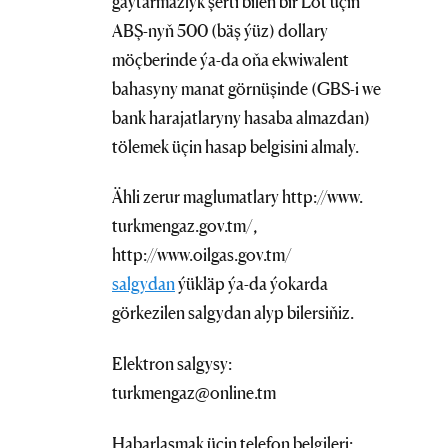
gaýtarmazlyk şerti bilen bir Lot üçin
ABŞ-nyň 500 (bäş ýüz) dollary
möçberinde ýa-da oňa ekwiwalent
bahasyny manat görnüşinde (GBS-i we
bank harajatlaryny hasaba almazdan)
tölemek üçin hasap belgisini almaly.
Ähli zerur maglumatlary http://www.
turkmengaz.gov.tm/,
http://www.oilgas.gov.tm/
salgydan
ýükläp ýa-da ýokarda
görkezilen salgydan alyp bilersiňiz.
Elektron salgysy:
turkmengaz@online.tm
Habarlaşmak üçin telefon belgileri: