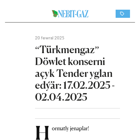
20 fewral 2025
“Türkmengaz”
Döwlet konserni
açyk Tender yglan
edýär: 17.02.2025 -
02.04.2025
H
ormatly jenaplar!