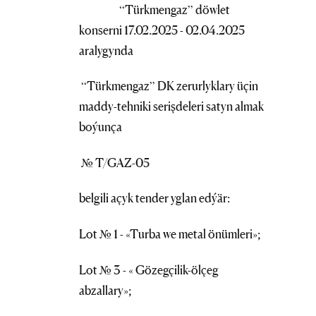
“Türkmengaz” döwlet
konserni 17.02.2025 - 02.04.2025
aralygynda
“Türkmengaz” DK zerurlyklary üçin
maddy-tehniki serişdeleri satyn almak
boýunça
№ T/GAZ-05
belgili açyk tender yglan edýär:
Lot № 1 - «Turba we metal önümleri»;
Lot № 3 - « Gözegçilik-ölçeg
abzallary»;