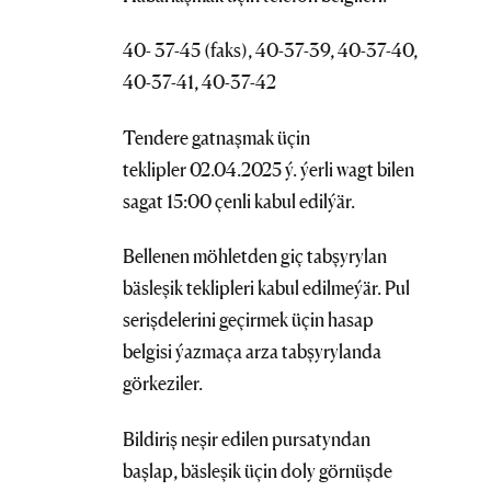
40- 37-45 (faks), 40-37-39, 40-37-40,
40-37-41, 40-37-42
Tendere gatnaşmak üçin
teklipler 02.04.2025 ý. ýerli wagt bilen
sagat 15:00 çenli kabul edilýär.
Bellenen möhletden giç tabşyrylan
bäsleşik teklipleri kabul edilmeýär. Pul
serişdelerini geçirmek üçin hasap
belgisi ýazmaça arza tabşyrylanda
görkeziler.
Bildiriş neşir edilen pursatyndan
başlap, bäsleşik üçin doly görnüşde