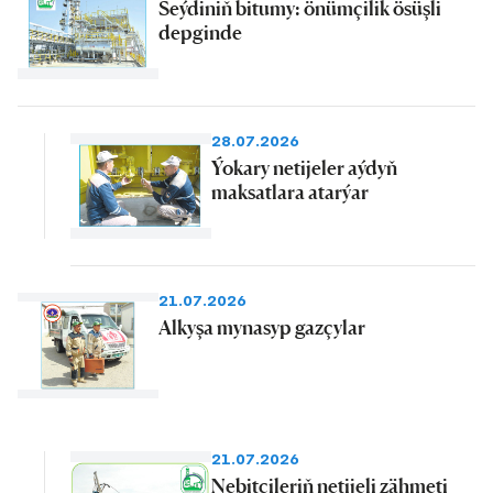
Seýdiniň bitumy: önümçilik ösüşli
depginde
28.07.2026
Ýokary netijeler aýdyň
maksatlara atarýar
21.07.2026
Alkyşa mynasyp gazçylar
21.07.2026
Nebitçileriň netijeli zähmeti