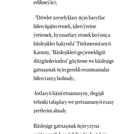
edilmeýär);
-"Döwlet zerurlyklary üçin harytlar
bilen üpjün etmek, işleri ýerine
ýetirmek, hyzmatlary etmek boýunça
bäsleşikler hakynda" Türkmenistanyň
Kanuny, "Bäsleşikleri geçirmekligiň
düzgünlerinden" göçürme we bäsleşige
gatnaşmak üçin gerekli resminamalar
bilen tanyş bolmaly;
-lotlaryň häsiýetnamasyny, degişli
tehniki talaplary we şertnamanyň esasy
şertlerini almaly.
Bäsleşige gatnaşmak üçin yzyna