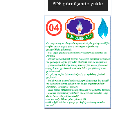
PDF görnüşinde ýükle