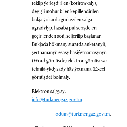
teklip ýerleşdirilen (kotirowkaly),
degişli möhür bilen kepillendirilen
bukja ýokarda görkezilen salga
ugradylyp, hasaba pul serişdeleri
geçirilenden soň, seljerilip başlanar.
Bukjada hökmany suratda anketanyň,
şertnamanyň esasy häsiýetnamasynyň
(Word görnüşde) elektron görnüşi we
tehniki-ykdysady häsiýetnama (Excel
görnüşde) bolmaly.
Elektron salgysy:
info@turkmengaz.gov.tm
.
odum@turkmengaz.gov.tm
.