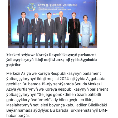
Merkezi Aziýa we Koreýa Respublikasynyň parlament
ýolbaşçylarynyň ikinji mejlisi 2024-nji ýylda Aşgabatda
geçiriler
Merkezi Aziýa we Koreýa Respublikasynyň parlament
ýolbaşçylarynyň ikinji mejlisi 2024-nji ýylda Aşgabatda
geçiriler. Bu barada 19-njy sentýabrda Seulda Merkezi
Aziýa ýurtlarynyň we Koreýa Respublikasynyň parlament
ýolbaşçylarynyň “Geljege gönükdirilen özara bähbitli
gatnaşyklary ösdürmek” ady bilen geçirilen ilkinji
Maslahatynyň netijeleri boýunça kabul edilen Bilelikdäki
Beýannamada aýdylýar. Bu barada Türkmenistanyň DIM-i
habar berýär.