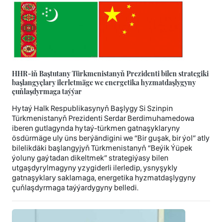
HHR-iň Baştutany Türkmenistanyň Prezidenti bilen strategiki
başlangyçlary ilerletmäge we energetika hyzmatdaşlygyny
çuňlaşdyrmaga taýýar
Hytaý Halk Respublikasynyň Başlygy Si Szinpin
Türkmenistanyň Prezidenti Serdar Berdimuhamedowa
iberen gutlagynda hytaý-türkmen gatnaşyklaryny
ösdürmäge uly üns berýändigini we “Bir guşak, bir ýol” atly
bilelikdäki başlangyjyň Türkmenistanyň “Beýik Ýüpek
ýoluny gaýtadan dikeltmek” strategiýasy bilen
utgaşdyrylmagyny yzygiderli ilerledip, ysnyşykly
gatnaşyklary saklamaga, energetika hyzmatdaşlygyny
çuňlaşdyrmaga taýýardygyny belledi.