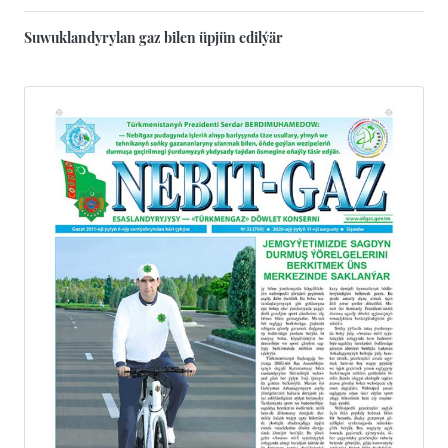
Suwuklandyrylan gaz bilen üpjün edilýär