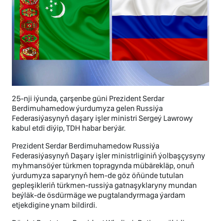
25-nji iýunda, çarşenbe güni Prezident Serdar
Berdimuhamedow ýurdumyza gelen Russiýa
Federasiýasynyň daşary işler ministri Sergeý Lawrowy
kabul etdi diýip, TDH habar berýär.
Prezident Serdar Berdimuhamedow Russiýa
Federasiýasynyň Daşary işler ministrliginiň ýolbaşçysyny
myhmansöýer türkmen topragynda mübärekläp, onuň
ýurdumyza saparynyň hem-de göz öňünde tutulan
gepleşikleriň türkmen-russiýa gatnaşyklaryny mundan
beýläk-de ösdürmäge we pugtalandyrmaga ýardam
etjekdigine ynam bildirdi.