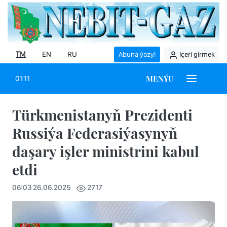
TM
EN
RU
Abuna ýazyl
Içeri girmek
MENÝU
01:11
Türkmenistanyň Prezidenti
Russiýa Federasiýasynyň
daşary işler ministrini kabul
etdi
06:03 26.06.2025
2717