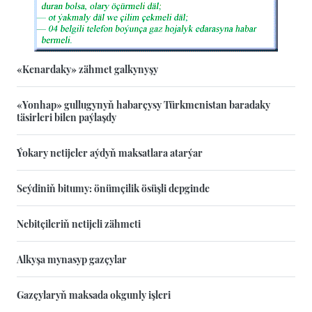
«Kenardaky» zähmet galkynyşy
«Yonhap» gullugynyň habarçysy Türkmenistan baradaky
täsirleri bilen paýlaşdy
Ýokary netijeler aýdyň maksatlara atarýar
Seýdiniň bitumy: önümçilik ösüşli depginde
Nebitçileriň netijeli zähmeti
Alkyşa mynasyp gazçylar
Gazçylaryň maksada okgunly işleri