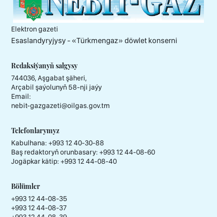
Elektron gazeti
Esaslandyryjysy - «Тürkmengaz» döwlet konserni
Redaksiýanyň salgysy
744036, Aşgabat şäheri,
Arçabil şaýolunyň 58-nji jaýy
Email:
nebit-gazgazeti@oilgas.gov.tm
Telefonlarymyz
Kabulhana:
+993 12 40-30-88
Baş redaktoryň orunbasary:
+993 12 44-08-60
Jogäpkar kätip:
+993 12 44-08-40
Bölümler
+993 12 44-08-35
+993 12 44-08-37