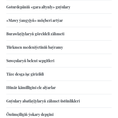
Goturdepäniň «gara altynly» guýulary
«Mawy ýangyjyň» möçberi artýar
Burawlaýjylaryň göreldeli zähmeti
Türkmen medeniýetiniň baýramy
Suwçularyň belent sepgitleri
Täze desga işe girizildi
Hünär kämilligini ele alýarlar
Guýulary abatlaýjylaryň zähmet üstünlikleri
Önümçiligiň ýokary depgini