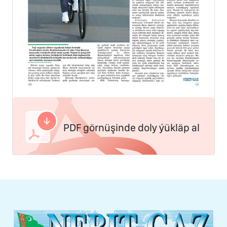
PDF görnüşinde doly ýükläp al