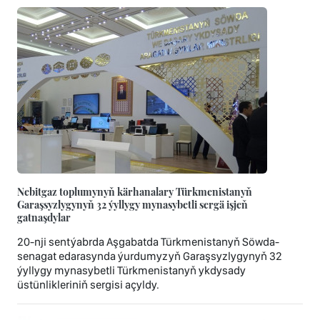
Nebitgaz toplumynyň kärhanalary Türkmenistanyň
Garaşsyzlygynyň 32 ýyllygy mynasybetli sergä işjeň
gatnaşdylar
20-nji sentýabrda Aşgabatda Türkmenistanyň Söwda-
senagat edarasynda ýurdumyzyň Garaşsyzlygynyň 32
ýyllygy mynasybetli Türkmenistanyň ykdysady
üstünlikleriniň sergisi açyldy.