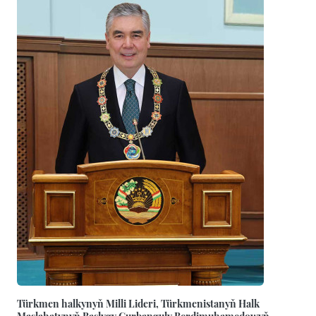
Türkmen halkynyň Milli Lideri, Türkmenistanyň Halk
Maslahatynyň Başlygy Gurbanguly Berdimuhamedowyň