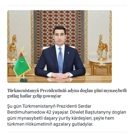
Türkmenistanyň Prezidentiniň adyna doglan güni mynasybetli
gutlag hatlar gelip gowuşýar
Şu gün Türkmenistanyň Prezidenti Serdar
Berdimuhamedow 42 ýaşaýar. Döwlet Baştutanyny doglan
güni mynasybetli daşary ýurtly kärdeşleri, şeýle hem
türkmen Hökümetiniň agzalary gutladylar.