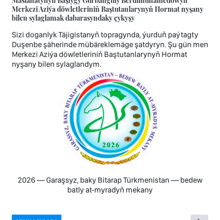
Merkezi Aziýa döwletleriniň Baştutanlarynyň Hormat nyşany
bilen sylaglamak dabarasyndaky çykyşy
Sizi doganlyk Täjigistanyň topragynda, ýurduň paýtagty
Duşenbe şäherinde mübäreklemäge şatdyryn. Şu gün men
Merkezi Aziýa döwletleriniň Baştutanlarynyň Hormat
nyşany bilen sylaglandym.
2026 — Garaşsyz, baky Bitarap Türkmenistan — bedew
batly at-myradyň mekany