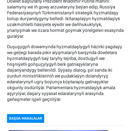
Döwlet Baştutany Prezident Wladimir Putine mähirli
salamyny we iň gowy arzuwlaryny beýan edip, Russiýa
Federasiýasynyň Türkmenistanyň strategik hyzmatdaşy
bolup durýandygyny belledi. Ikitaraplaýyn hyzmatdaşlyk
uzakmöhletli häsiýete eýedir we deňhukuklylyk,
ynanyşmak we özara hormat goýmak ýörelgeleri esasynda
guralýar.
Duşuşygyň dowamynda hyzmatdaşlygyň häzirki ýagdaýy
we geljegi barada pikir alyşmalaryň barşynda döwletara
hyzmatdaşlygyň baý taryhy tejribä, dostlugyň we
hoşniýetli goňşuçylygyň berk gatnaşyklaryna
daýanýandygy bellenildi. Syýasy dialog, şol sanda iki
ýurduň ministrlikleriniň we pudaklaýyn dolandyryş
edaralarynyň ugry boýunça köptaraply gatnaşyklar
okgunly ösdürilýär. Parlamentara hyzmatdaşlyk amala
aşyrylýar, daşary syýasat edaralarynyň arasynda
geňeşmeler işjeň geçirilýär.
BAŞGA MAKALALAR