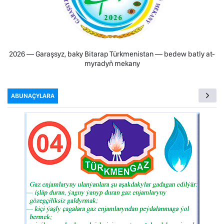
2026 — Garaşsyz, baky Bitarap Türkmenistan — bedew batly at-
myradyň mekany
ABUNAÇYLARA