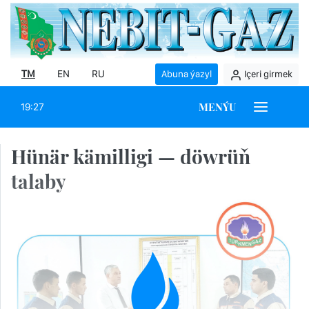
TM
EN
RU
Abuna ýazyl
Içeri girmek
MENÝU
19:27
Hünär kämilligi — döwrüň
talaby