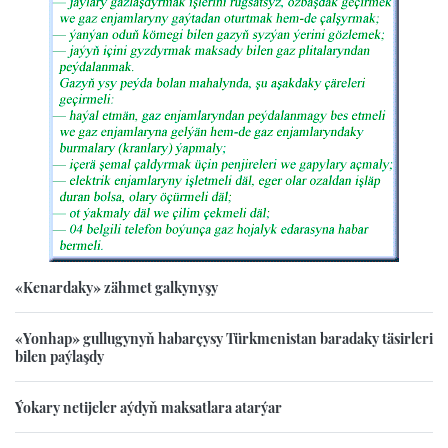
«Kenardaky» zähmet galkynyşy
«Yonhap» gullugynyň habarçysy Türkmenistan baradaky täsirleri
bilen paýlaşdy
Ýokary netijeler aýdyň maksatlara atarýar