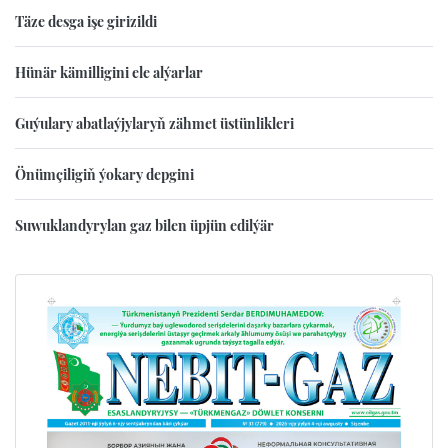
Täze desga işe girizildi
Hünär kämilligini ele alýarlar
Guýulary abatlaýjylaryň zähmet üstünlikleri
Önümçiligiň ýokary depgini
Suwuklandyrylan gaz bilen üpjün edilýär