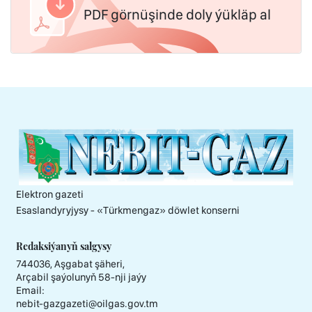
PDF görnüşinde doly ýükläp al
Elektron gazeti
Esaslandyryjysy - «Тürkmengaz» döwlet konserni
Redaksiýanyň salgysy
744036, Aşgabat şäheri,
Arçabil şaýolunyň 58-nji jaýy
Email:
nebit-gazgazeti@oilgas.gov.tm