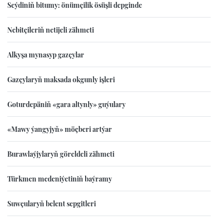
Seýdiniň bitumy: önümçilik ösüşli depginde
Nebitçileriň netijeli zähmeti
Alkyşa mynasyp gazçylar
Gazçylaryň maksada okgunly işleri
Goturdepäniň «gara altynly» guýulary
«Mawy ýangyjyň» möçberi artýar
Burawlaýjylaryň göreldeli zähmeti
Türkmen medeniýetiniň baýramy
Suwçularyň belent sepgitleri