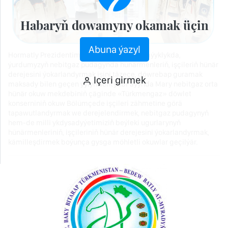
Habaryň dowamyny okamak üçin
Abuna ýazyl
Hormatly Prezidentimiziň tabşyryklaryna laýyklykda,
ýurdumyzyň nebitgaz pudagynda hünärmenleriň, işçileriň hünär
derejesini ýokarlandyrmak işini täzeçe, döwrebap guramak
Içeri girmek
maksady bilen geçen ýylyň sentýabr aýynda Mary nebitgaz orta
hünär okuw mekdebiniň çäginde «Türkmengaz» döwlet
konserniniň okuw Bölümçede işçileri zähmetine görä
tapawutlandyrmak we derejelendirmek, nebitgaz pudagynyň
hem-de milli ykdysadyýetimiziň beýleki ugurlarynyň
hünärmenleriniň, işçileriniň hünär derejesini ýokarlandyrmak,
kämilleşdirmek boýunça gysga möhletli okuwlar geçilýär.