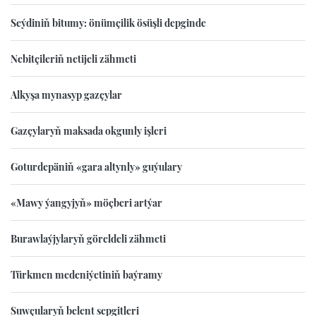
Seýdiniň bitumy: önümçilik ösüşli depginde
Nebitçileriň netijeli zähmeti
Alkyşa mynasyp gazçylar
Gazçylaryň maksada okgunly işleri
Goturdepäniň «gara altynly» guýulary
«Mawy ýangyjyň» möçberi artýar
Burawlaýjylaryň göreldeli zähmeti
Türkmen medeniýetiniň baýramy
Suwçularyň belent sepgitleri