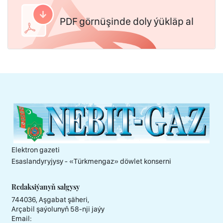
PDF görnüşinde doly ýükläp al
Elektron gazeti
Esaslandyryjysy - «Тürkmengaz» döwlet konserni
Redaksiýanyň salgysy
744036, Aşgabat şäheri,
Arçabil şaýolunyň 58-nji jaýy
Email: