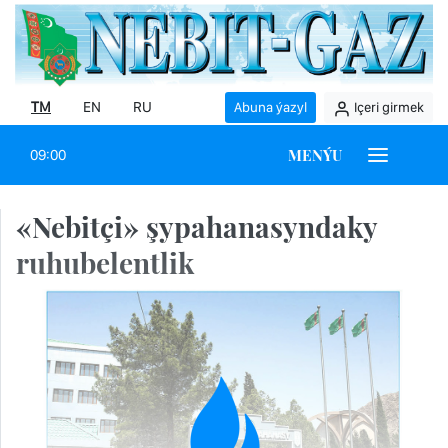
TM
EN
RU
Abuna ýazyl
Içeri girmek
MENÝU
09:00
«Nebitçi» şypahanasyndaky
ruhubelentlik