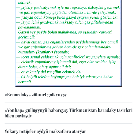
«Kenardaky» zähmet galkynyşy
«Yonhap» gullugynyň habarçysy Türkmenistan baradaky täsirleri
bilen paýlaşdy
Ýokary netijeler aýdyň maksatlara atarýar