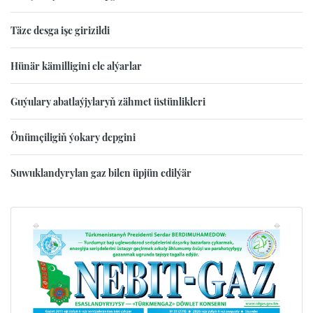
Täze desga işe girizildi
Hünär kämilligini ele alýarlar
Guýulary abatlaýjylaryň zähmet üstünlikleri
Önümçiligiň ýokary depgini
Suwuklandyrylan gaz bilen üpjün edilýär