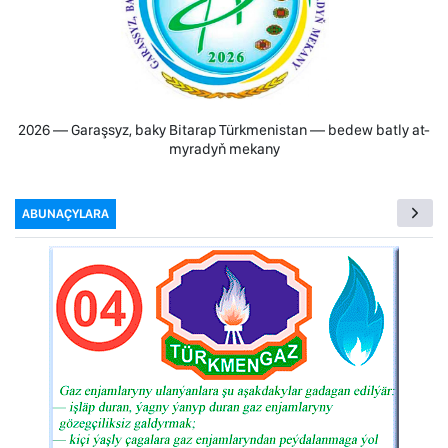
2026 — Garaşsyz, baky Bitarap Türkmenistan — bedew batly at-
myradyň mekany
ABUNAÇYLARA