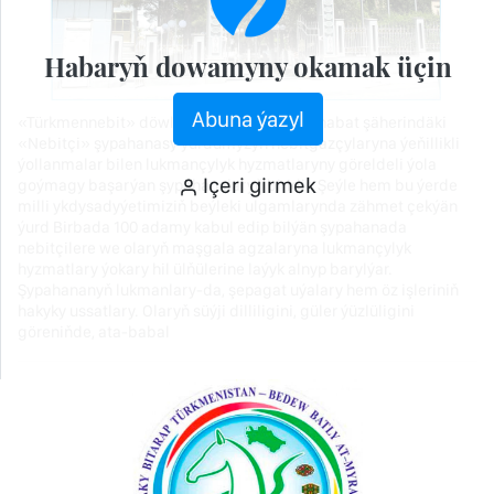
Habaryň dowamyny okamak üçin
Abuna ýazyl
«Türkmennebit» döwlet konserniniň Balkanabat şäherindäki
«Nebitçi» şypahanasy ýurdumyzyň nebitgazçylaryna ýeňillikli
ýollanmalar bilen lukmançylyk hyzmatlaryny göreldeli ýola
Içeri girmek
goýmagy başarýan şypahanalaryň biridir. Şeýle hem bu ýerde
milli ykdysadyýetimiziň beýleki ulgamlarynda zähmet çekýän
ýurd Birbada 100 adamy kabul edip bilýän şypahanada
nebitçilere we olaryň maşgala agzalaryna lukmançylyk
hyzmatlary ýokary hil ülňülerine laýyk alnyp barylýar.
Şypahananyň lukmanlary-da, şepagat uýalary hem öz işleriniň
hakyky ussatlary. Olaryň süýji dilliligini, güler ýüzlüligini
göreniňde, ata-babal