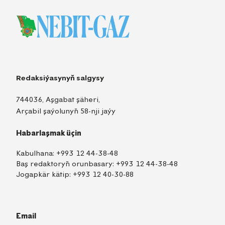
Redaksiýasynyň salgysy
744036, Aşgabat şäheri,
Arçabil şaýolunyň 58-nji jaýy
Habarlaşmak üçin
Kabulhana:
+993 12 44-38-48
Baş redaktoryň orunbasary:
+993 12 44-38-48
Jogapkär kätip:
+993 12 40-30-88
Email