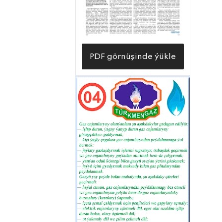
saldamly paýynyň bardygyna olar bilen
iş üstünde ýakyndan söhbetdeş
bolanymyzda has aýdyň göz ýetirdik.
PDF görnüşinde ýükle