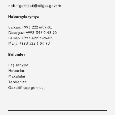
nebit-gazazeti@oilgas.gov.tm
Habarçylarymyz
Balkan:
+993 222 6-09-01
Daşoguz:
+993 346 2-48-90
Lebap:
+993 422 3-26-83
Mary:
+993 522 6-04-93
Bölümler
Baş sahypa
Habarlar
Makalalar
Tenderler
Gazetiň çap görnüşi
TM
EN
RU
Içeri girmek