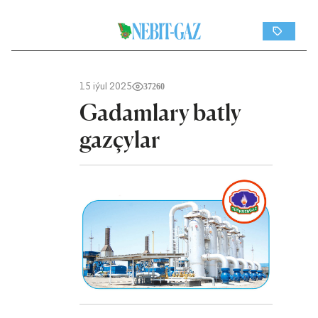
15 iýul 2025
37260
Gadamlary batly
gazçylar