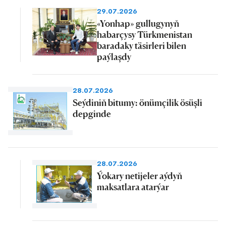
29.07.2026
«Yonhap» gullugynyň
habarçysy Türkmenistan
baradaky täsirleri bilen
paýlaşdy
28.07.2026
Seýdiniň bitumy: önümçilik ösüşli
depginde
28.07.2026
Ýokary netijeler aýdyň
maksatlara atarýar