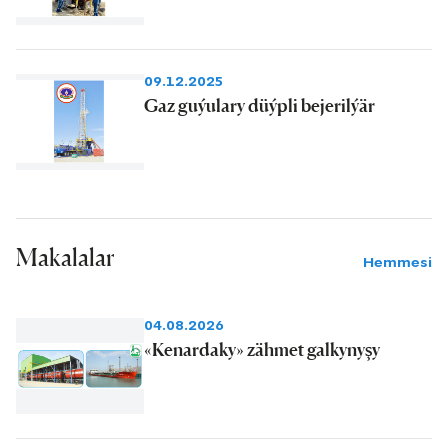
09.12.2025
Gaz guýulary düýpli bejerilýär
Makalalar
Hemmesi
04.08.2026
«Kenardaky» zähmet galkynyşy