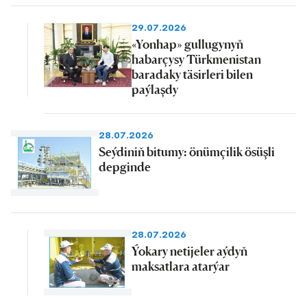
29.07.2026
«Yonhap» gullugynyň
habarçysy Türkmenistan
baradaky täsirleri bilen
paýlaşdy
28.07.2026
Seýdiniň bitumy: önümçilik ösüşli
depginde
28.07.2026
Ýokary netijeler aýdyň
maksatlara atarýar