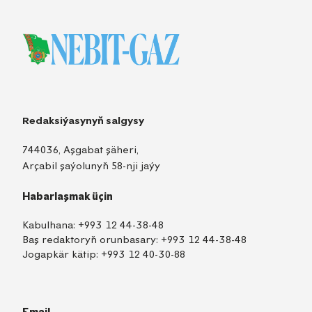
Redaksiýasynyň salgysy
744036, Aşgabat şäheri,
Arçabil şaýolunyň 58-nji jaýy
Habarlaşmak üçin
Kabulhana:
+993 12 44-38-48
Baş redaktoryň orunbasary:
+993 12 44-38-48
Jogapkär kätip:
+993 12 40-30-88
Email