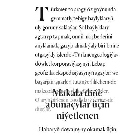
T
ürkmen topragy öz goýnunda
gymmatly tebigy baýlyklaryň
uly goruny saklaýar. Şol baýlyklary
agtaryp tapmak, onuň möçberlerini
anyklamak, gazyp almak ýaly biri-birine
utgaşykly işlerde «Türkmengeologiýa»
döwlet korporasiýasynyň Lebap
geofizika ekspedisiýasynyň agzybir we
başarjaň işgärleri tutanýerlilik hem-de
Makala diňe
maksada okgunlylyk görkezýärler.
Olaryň birleşen tagallalary ýerine-de
abunaçylar üçin
düşýär.
niýetlenen
Hawa, ýurdumyz tebigy gazyň uly
Habaryň dowamyny okamak üçin
gorlaryna eýe bolmak bilen, bu baýlygy