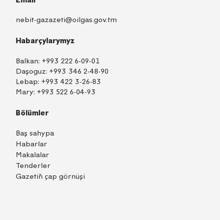
nebit-gazazeti@oilgas.gov.tm
Habarçylarymyz
Balkan:
+993 222 6-09-01
Daşoguz:
+993 346 2-48-90
Lebap:
+993 422 3-26-83
Mary:
+993 522 6-04-93
Bölümler
Baş sahypa
Habarlar
Makalalar
Tenderler
Gazetiň çap görnüşi
TM
EN
RU
Içeri girmek