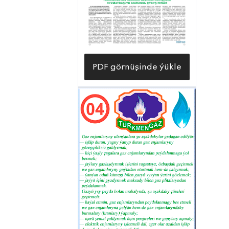
satyn alyp berýän kuwwatly we kämil
tehnikalarynyň güýjüne giňden
daýanýarlar.
PDF görnüşinde ýükle