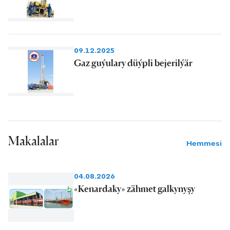
09.12.2025
Gaz guýulary düýpli bejerilýär
Makalalar
Hemmesi
04.08.2026
«Kenardaky» zähmet galkynyşy