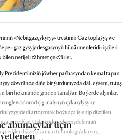
iniň «Nebitgazçykyryş» trestiniň Gaz toplaýyş we
epe» gaz gysyjy desgasynyň hünärmenleridir işçileri
 bilen netijeli zähmet çekýärler.
y Prezidentimiziň jöwher paýhasyndan kemal tapan
yşy döwründe diňe bir ýurdumyzda däl, eýsem, tutuş
ryň biri hökmünde giňden tanalýar. Bu ýerde alymlar,
dan uglewodorod çig malynyň çykarylyşyny
i yzygiderli artdyrmak boýunça işlenip düzülen
uşa geçirilýär. Uglewodorod serişdeleriniň
e abunaçylar üçin
ar edilen häzirki zaman tehnologiýalaryny,
iýetlenen