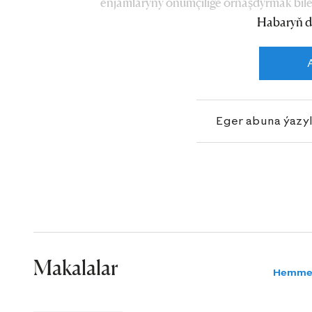
enjamlaryny önümçilige ornaşdyrmak bile
Habaryň d
Eger abuna ýazy
Makalalar
Hemme