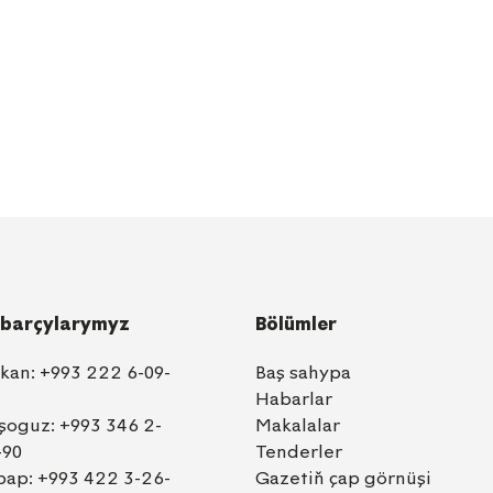
barçylarymyz
Bölümler
lkan:
+993 222 6-09-
Baş sahypa
Habarlar
şoguz:
+993 346 2-
Makalalar
-90
Tenderler
bap:
+993 422 3-26-
Gazetiň çap görnüşi