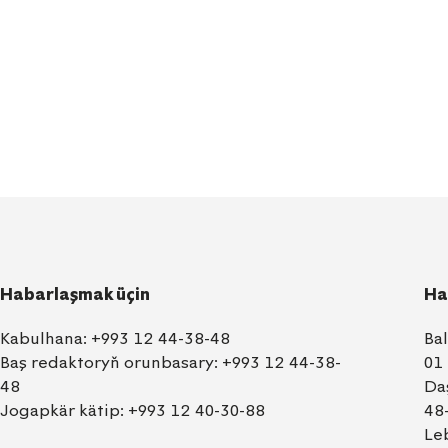
Habarlaşmak üçin
Ha
Kabulhana:
+993 12 44-38-48
Ba
Baş redaktoryň orunbasary:
+993 12 44-38-
01
48
Da
Jogapkär kätip:
+993 12 40-30-88
48
Le