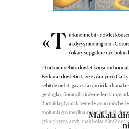
«T
ürkmennebit» döwlet konsern
akdyryş müdirliginiň «Goturd
ýokary sepgitlere eýe bolmak
«Türkmennebit» döwlet konserni hormatl
Berkarar döwletiň täze eýýamynyň Galkyn
sebitde nebit, gaz çykarýan iri kärhanala
geologlar, önümçilik inženerleri tarapyn
durnuklaşdyrmak hem-de onuň möçberlerin
toplumlaýyn meýilnamalar üstünlikli durm
Makala diň
çykarylyşyny artdyrmak bolsa dünýäde ykr
n