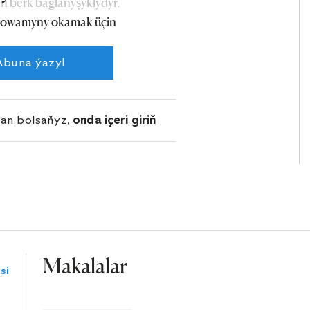
n berk baglanyşyklydyr.
owamyny okamak üçin
Abuna ýazyl
lan bolsaňyz,
onda içeri giriň
Makalalar
si