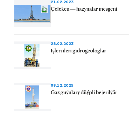
21.02.2023
Çeleken — hazynalar mesgeni
28.02.2023
Işleri ileri gidrogeologlar
09.12.2025
Gaz guýulary düýpli bejerilýär