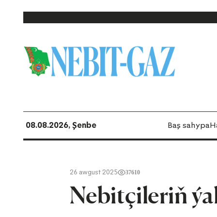
08.08.2026, Şenbe
Baş sahypa
H
26 awgust 2025
37610
Nebitçileriň ý