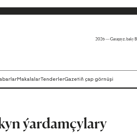
2026 — Garaşsyz, baky B
abarlar
Makalalar
Tenderler
Gazetiň çap görnüşi
akyn ýardamçylary