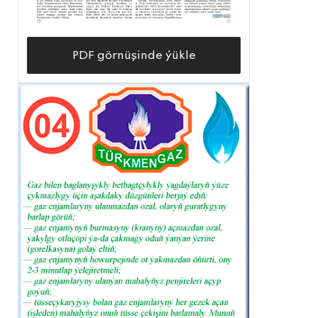
PDF görnüşinde ýükle