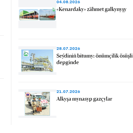
04.08.2026
«Kenardaky» zähmet galkynyşy
28.07.2026
Seýdiniň bitumy: önümçilik ösüşli
depginde
21.07.2026
Alkyşa mynasyp gazçylar