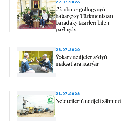
29.07.2026
«Yonhap» gullugynyň
habarçysy Türkmenistan
baradaky täsirleri bilen
paýlaşdy
28.07.2026
Ýokary netijeler aýdyň
maksatlara atarýar
21.07.2026
Nebitçileriň netijeli zähmeti