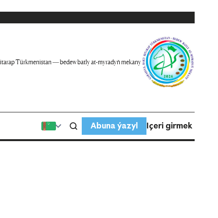
itarap Türkmenistan — bedew batly at-myradyň mekany
Abuna ýazyl
Içeri girmek