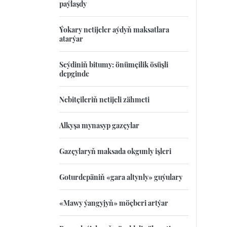
paýlaşdy
Ýokary netijeler aýdyň maksatlara
atarýar
Seýdiniň bitumy: önümçilik ösüşli
depginde
Nebitçileriň netijeli zähmeti
Alkyşa mynasyp gazçylar
Gazçylaryň maksada okgunly işleri
Goturdepäniň «gara altynly» guýulary
«Mawy ýangyjyň» möçberi artýar