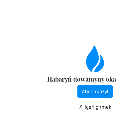
Habaryň dowamyny oka
Abuna ýazyl
Içeri girmek