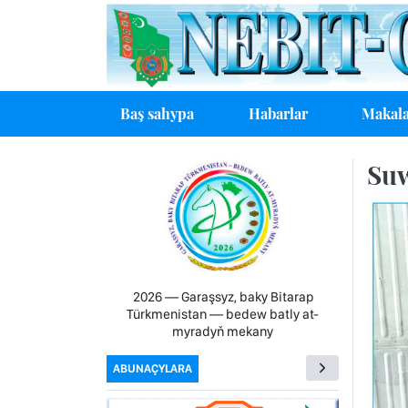
Baş sahypa
Habarlar
Makala
Suw
2026 — Garaşsyz, baky Bitarap
Türkmenistan — bedew batly at-
myradyň mekany
ABUNAÇYLARA