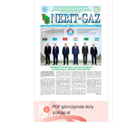
PDF görnüşinde doly
ýükläp al