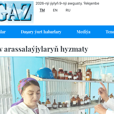
2026-nji ýylyň 9-nji awgusty. Ýekşenbe
TM
EN
RU
lar
Daşary ýurt habarlary
Mediýa
Tend
 arassalaýjylaryň hyzmaty