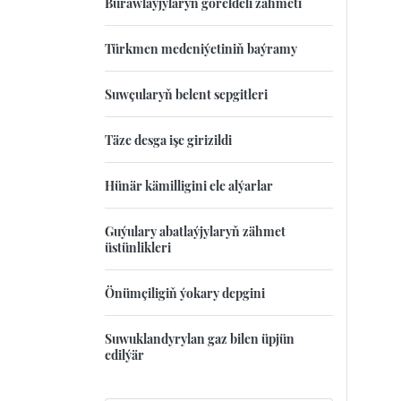
Burawlaýjylaryň göreldeli zähmeti
Türkmen medeniýetiniň baýramy
Suwçularyň belent sepgitleri
Täze desga işe girizildi
Hünär kämilligini ele alýarlar
Guýulary abatlaýjylaryň zähmet
üstünlikleri
Önümçiligiň ýokary depgini
Suwuklandyrylan gaz bilen üpjün
edilýär