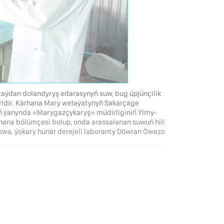
aýdan dolandyryş edarasynyň suw, bug üpjünçilik
ridir. Kärhana Mary welaýatynyň Sakarçäge
nyň ýanynda «Marygazçykaryş» müdirliginiň Ylmy-
hana bölümçesi bolup, onda arassalanan suwuň hili
owa, ýokary hünär derejeli laboranty Döwran Öwezo