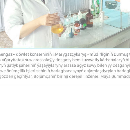
engaz» döwlet konserniniň «Marygazçykaryş» müdirliginiň Durmuş t
ň «Garybata» suw arassalaýjy desgasy hem kuwwatly kärhanalaryň bi
nyň Şatlyk şäheriniň ýaşaýjylaryny arassa agyz suwy bilen ýy Desga
 we önümçilik işleri sehiniň barlaghanasynyň enjamlaşdyrylan barlag
gözden geçirilýär. Bölümçäniň birinji derejeli inženeri Maýa Gummad