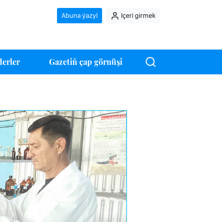
Abuna ýazyl
Içeri girmek
erler
Gazetiň çap görnüşi