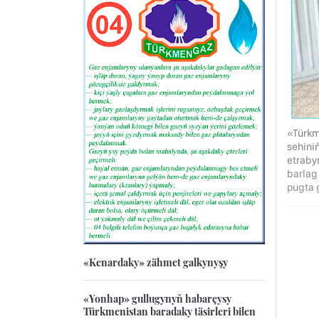
«Türkm
sehini
etraby
barlag
pugta 
«Kenardaky» zähmet galkynyşy
«Yonhap» gullugynyň habarçysy
Türkmenistan baradaky täsirleri bilen