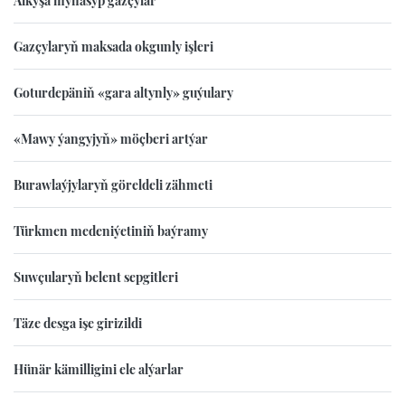
Alkyşa mynasyp gazçylar
Gazçylaryň maksada okgunly işleri
Goturdepäniň «gara altynly» guýulary
«Mawy ýangyjyň» möçberi artýar
Burawlaýjylaryň göreldeli zähmeti
Türkmen medeniýetiniň baýramy
Suwçularyň belent sepgitleri
Täze desga işe girizildi
Hünär kämilligini ele alýarlar