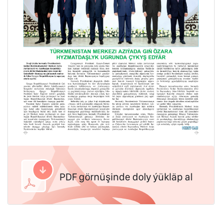
PDF görnüşinde doly ýükläp al