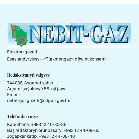
Elektron gazeti
Esaslandyryjysy - «Тürkmengaz» döwlet konserni
Redaksiýanyň salgysy
744036, Aşgabat şäheri,
Arçabil şaýolunyň 58-nji jaýy
Email:
nebit-gazgazeti@oilgas.gov.tm
Telefonlarymyz
Kabulhana:
+993 12 40-30-88
Baş redaktoryň orunbasary:
+993 12 44-08-60
Jogäpkar kätip:
+993 12 44-08-40