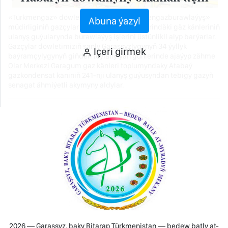
«Türkmengaz» döwlet konserniniň «Türkmengazburawlaýyş»
Abuna ýazyl
müdirliginiň gazçylary ýurdumyzyň sebitlerindäki gäz känleriniň
ulanyş guýularynda burawlaýyş işlerini üstünlikli alyp barýarlar.
Gazçylar döwletimiziň şanly Garaşsyzlygynyň 34 ýyllyk
Içeri girmek
baýramçylygynyň giňden toýlanylýan günlerinde ajaýyp zähme
Olar Merkezi Garagum gaz känleri toplumyndaky Atabaý
gazkondensat käniniň 241-nji ulanyş guýusyndan tebigy gazyň
senagat ähmiýetli akymyny aldylar.
2026 — Garaşsyz, baky Bitarap Türkmenistan — bedew batly at-