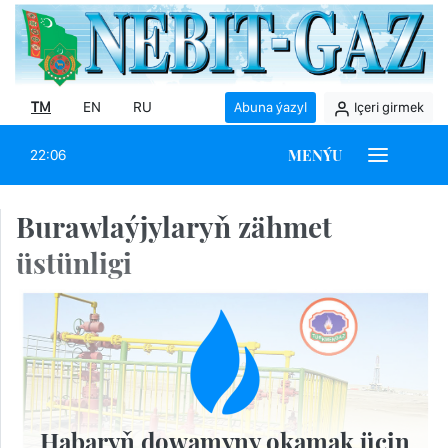
TM
EN
RU
Abuna ýazyl
Içeri girmek
MENÝU
22:06
Burawlaýjylaryň zähmet
üstünligi
Habaryň dowamyny okamak üçin