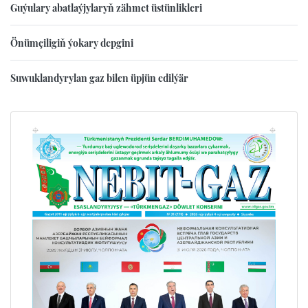
Guýulary abatlaýjylaryň zähmet üstünlikleri
Önümçiligiň ýokary depgini
Suwuklandyrylan gaz bilen üpjün edilýär