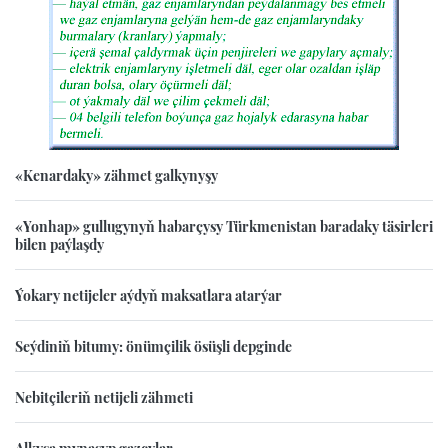
«Kenardaky» zähmet galkynyşy
«Yonhap» gullugynyň habarçysy Türkmenistan baradaky täsirleri
bilen paýlaşdy
Ýokary netijeler aýdyň maksatlara atarýar
Seýdiniň bitumy: önümçilik ösüşli depginde
Nebitçileriň netijeli zähmeti