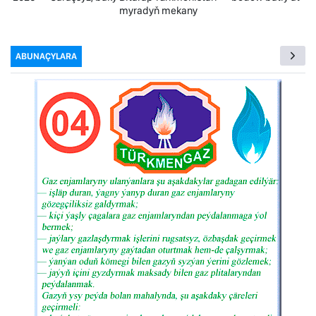
myradyň mekany
ABUNAÇYLARA