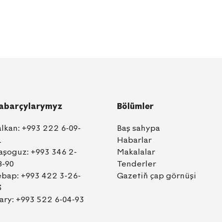
abarçylarymyz
Bölümler
alkan:
+993 222 6-09-
Baş sahypa
1
Habarlar
aşoguz:
+993 346 2-
Makalalar
8-90
Tenderler
ebap:
+993 422 3-26-
Gazetiň çap görnüşi
3
ary:
+993 522 6-04-93