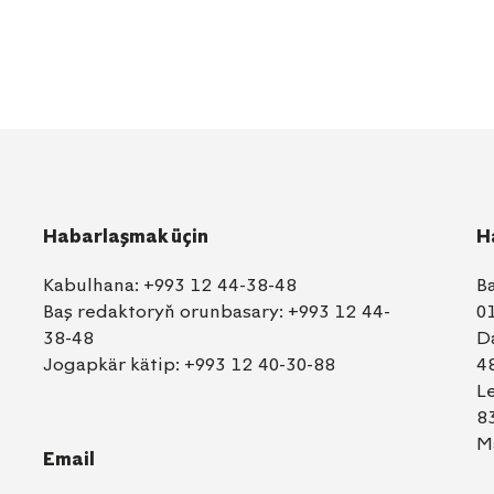
Habarlaşmak üçin
H
Kabulhana:
+993 12 44-38-48
B
Baş redaktoryň orunbasary:
+993 12 44-
0
38-48
D
Jogapkär kätip:
+993 12 40-30-88
4
L
8
M
Email