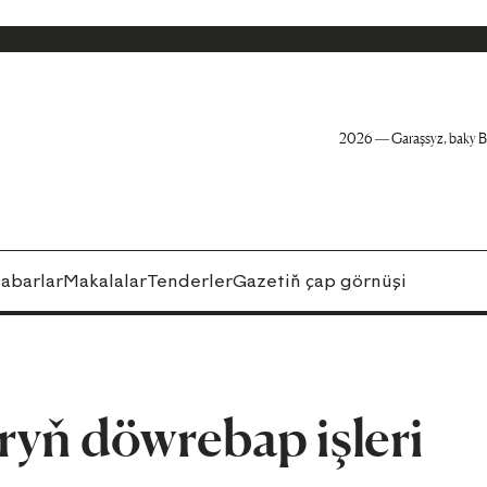
2026 — Garaşsyz, baky B
abarlar
Makalalar
Tenderler
Gazetiň çap görnüşi
yň döwrebap işleri