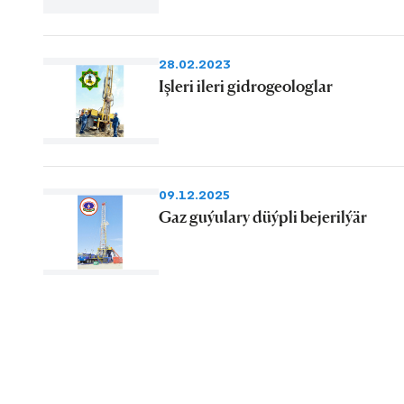
28.02.2023
Işleri ileri gidrogeologlar
09.12.2025
Gaz guýulary düýpli bejerilýär