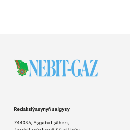
Redaksiýasynyň salgysy
744036, Aşgabat şäheri,