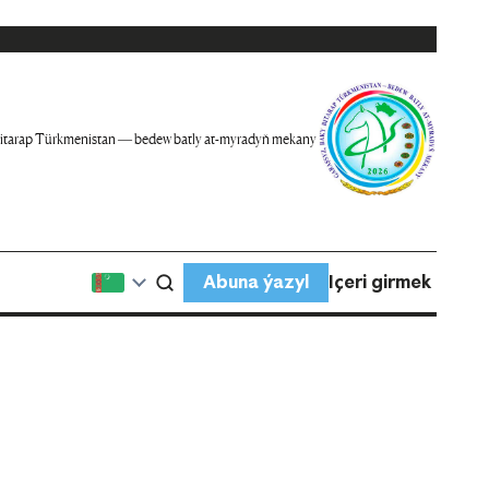
itarap Türkmenistan — bedew batly at-myradyň mekany
Abuna ýazyl
Içeri girmek