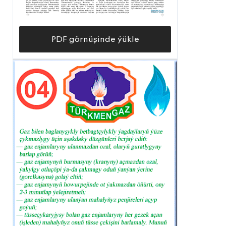
PDF görnüşinde ýükle