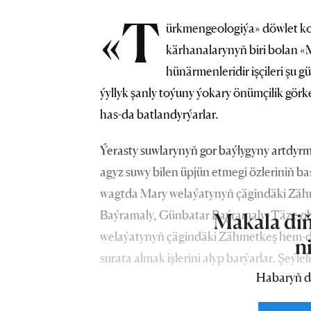
«T
ürkmengeologiýa» döwlet ko
kärhanalarynyň biri bolan 
hünärmenleridir işçileri şu
ýyllyk şanly toýuny ýokary önümçilik görk
has-da batlandyrýarlar.
Ýerasty suwlarynyň gor baýlygyny artdyr
agyz suwy bilen üpjün etmegi özleriniň ba
wagtda Mary welaýatynyň çägindäki Zähm
Baýramaly, Günbatar Baýramaly, Täze o
Makala diň
welaýatynyň çägindäki Zähmetkeş hem-
n
surata almak işlerini alyp barýarlar. Şeý
Habaryň d
mineral bejeriş suwlarynyň gözlegi, barlag
bildirilýän talaba doly laýyk ýerine ýetirilý