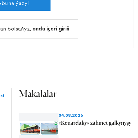
Abuna ýazyl
lan bolsaňyz,
onda içeri giriň
Makalalar
si
04.08.2026
«Kenardaky» zähmet galkynyşy