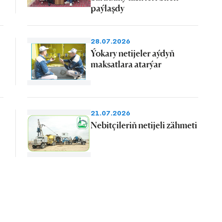
paýlaşdy
28.07.2026
Ýokary netijeler aýdyň
maksatlara atarýar
21.07.2026
Nebitçileriň netijeli zähmeti