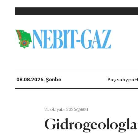
08.08.2026, Şenbe
Baş sahypa
H
21 oktýabr 2025
6831
Gidrogeologlar