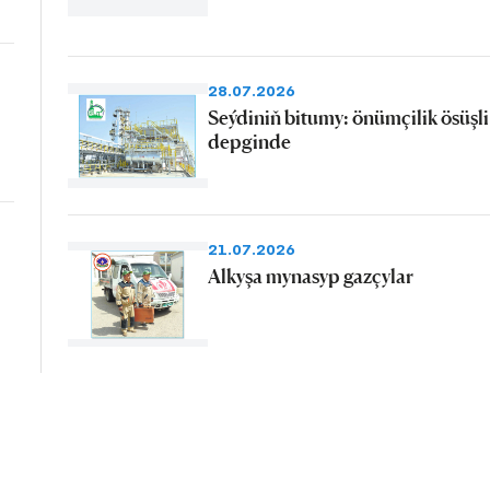
28.07.2026
Seýdiniň bitumy: önümçilik ösüşli
depginde
21.07.2026
Alkyşa mynasyp gazçylar