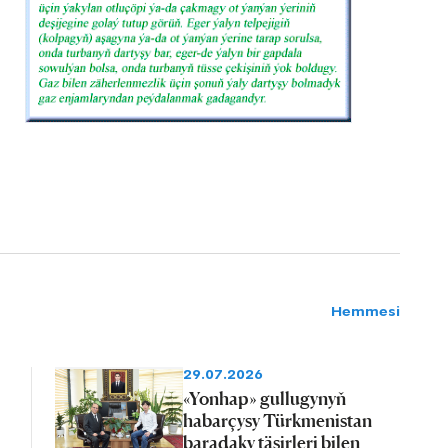
Hemmesi
29.07.2026
«Yonhap» gullugynyň
habarçysy Türkmenistan
baradaky täsirleri bilen