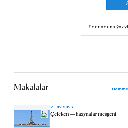
Eger abuna ýazy
Makalalar
Hemme
21.02.2023
Çeleken — hazynalar mesgeni