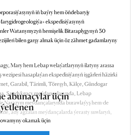
rporasiýasynyň iň baýry hem öňdebaryjy
«Marygidrogeologiýa» ekspedisiýasynyň
 günler Watanymyzyň hemişelik Bitaraplygynyň 30
ezijileri bilen garşy almak üçin öz zähmet gadamlaryny
magy, Mary hem Lebap welaýatlarynyň ilatyny arassa
ş wezipesi hasaplaýan ekspedisiýanyň işgärleri häzirki
et, Garabil, Tärimli, Töreşyh, Kälçe, Gündogar
ba, Sandykgaçy meýdançalarynda, Lebap
e abunaçylar üçin
de Narazym meýdançalarynda burawlaýyş hem-de
iýetlenen
lelikde, ady agzalan meýdançalarda ýerasty suwlaryň,
owamyny okamak üçin
y, olaryň gorlaryny hasaplamak işleri ýokary netijeli,
är.