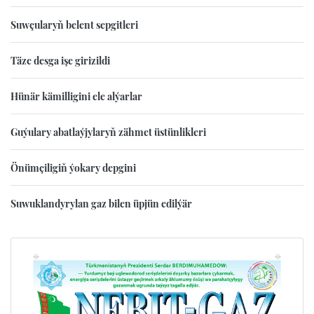
Suwçularyň belent sepgitleri
Täze desga işe girizildi
Hünär kämilligini ele alýarlar
Guýulary abatlaýjylaryň zähmet üstünlikleri
Önümçiligiň ýokary depgini
Suwuklandyrylan gaz bilen üpjün edilýär