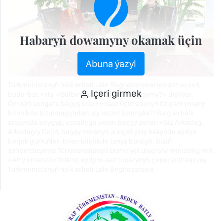
Habaryň dowamyny okamak üçin
Abuna ýazyl
Türkmenistanyň halk artisti Läle Begnazarowadan söz açsaň,
Içeri girmek
bada-bat «Hä, «Selbinyýazy» aýdýan bagşymy?» diýilýär.
Ömrüni sungata bagyş eden ynsan üçin adynyň öz gahrymany
bilen bile tutulmagyndan uly lezzet barmyka?! Bu gün halk
arasynda adygyp, ussatlyga ýeten bagşy zenan «Siz Arkadag,
Arkadagly Geliň, bagşy zenanyň sungat ýoly hakynda aýdyp
berjek gürrüňleri bilen bilelikde tanyş bolalyň. Biziň
söhbetdeşimiz Türkmenistanyň Demir ýol ulaglary ministrliginiň
«Altyn menzil» folklor, aýdym-saz toparynyň çeper ýolbaşçysy,
Türkmenistanyň halk artisti Läle Begnazarowa.