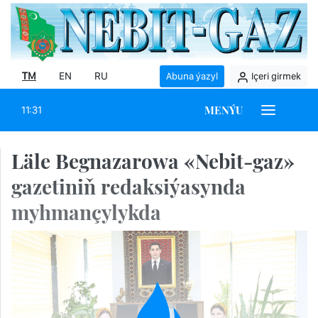
TM
EN
RU
Abuna ýazyl
Içeri girmek
MENÝU
11:31
Läle Begnazarowa «Nebit-gaz»
gazetiniň redaksiýasynda
myhmançylykda