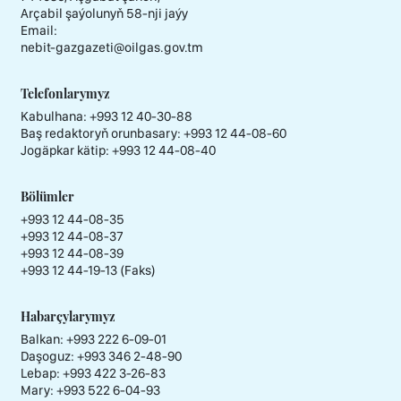
Arçabil şaýolunyň 58-nji jaýy
Email:
nebit-gazgazeti@oilgas.gov.tm
Telefonlarymyz
Kabulhana:
+993 12 40-30-88
Baş redaktoryň orunbasary:
+993 12 44-08-60
Jogäpkar kätip:
+993 12 44-08-40
Bölümler
+993 12 44-08-35
+993 12 44-08-37
+993 12 44-08-39
+993 12 44-19-13 (Faks)
Habarçylarymyz
Balkan: +993 222 6-09-01
Daşoguz: +993 346 2-48-90
Lebap: +993 422 3-26-83
Mary: +993 522 6-04-93