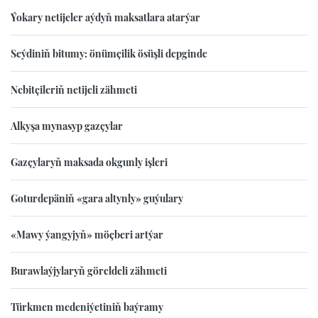
Ýokary netijeler aýdyň maksatlara atarýar
Seýdiniň bitumy: önümçilik ösüşli depginde
Nebitçileriň netijeli zähmeti
Alkyşa mynasyp gazçylar
Gazçylaryň maksada okgunly işleri
Goturdepäniň «gara altynly» guýulary
«Mawy ýangyjyň» möçberi artýar
Burawlaýjylaryň göreldeli zähmeti
Türkmen medeniýetiniň baýramy