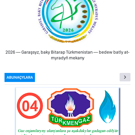
2026 — Garaşsyz, baky Bitarap Türkmenistan — bedew batly at-
myradyň mekany
ABUNAÇYLARA