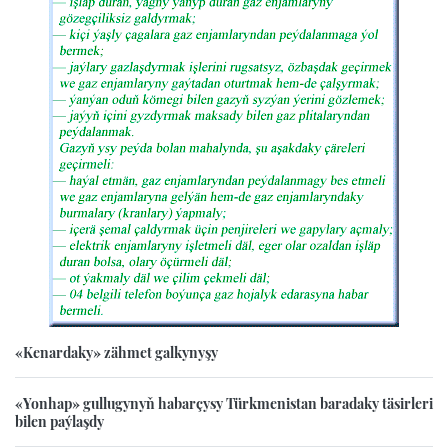
«Kenardaky» zähmet galkynyşy
«Yonhap» gullugynyň habarçysy Türkmenistan baradaky täsirleri
bilen paýlaşdy