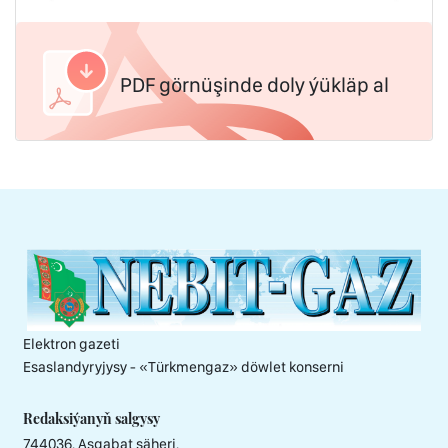
PDF görnüşinde doly ýükläp al
Elektron gazeti
Esaslandyryjysy - «Тürkmengaz» döwlet konserni
Redaksiýanyň salgysy
744036, Aşgabat şäheri,