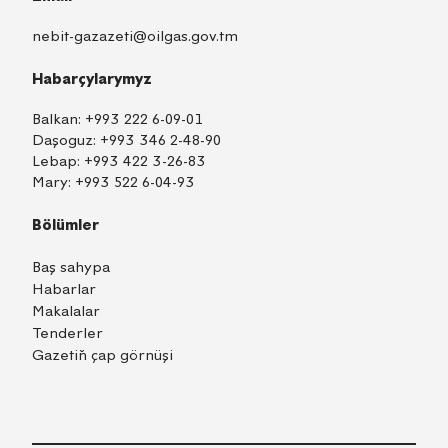
nebit-gazazeti@oilgas.gov.tm
Habarçylarymyz
Balkan:
+993 222 6-09-01
Daşoguz:
+993 346 2-48-90
Lebap:
+993 422 3-26-83
Mary:
+993 522 6-04-93
Bölümler
Baş sahypa
Habarlar
Makalalar
Tenderler
Gazetiň çap görnüşi
TM
EN
RU
Içeri girmek