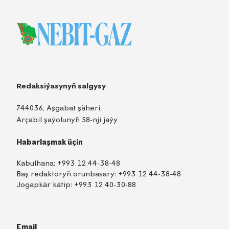
Redaksiýasynyň salgysy
744036, Aşgabat şäheri,
Arçabil şaýolunyň 58-nji jaýy
Habarlaşmak üçin
Kabulhana:
+993 12 44-38-48
Baş redaktoryň orunbasary:
+993 12 44-38-48
Jogapkär kätip:
+993 12 40-30-88
Email