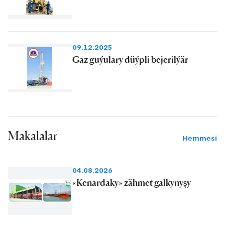
09.12.2025
Gaz guýulary düýpli bejerilýär
Makalalar
Hemmesi
04.08.2026
«Kenardaky» zähmet galkynyşy