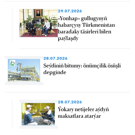
29.07.2026
«Yonhap» gullugynyň
habarçysy Türkmenistan
baradaky täsirleri bilen
paýlaşdy
28.07.2026
Seýdiniň bitumy: önümçilik ösüşli
depginde
28.07.2026
Ýokary netijeler aýdyň
maksatlara atarýar