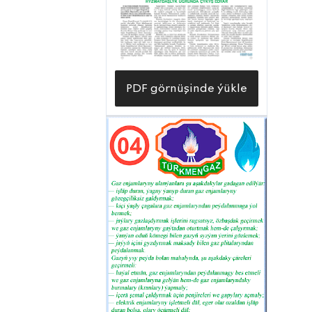
hem-de ruhy galkynyşlara gol berýän
türkmen halky bu gün Birleşen Milletler
Guramasy tarapyndan ykrar edilen
hemişelik Bitaraplygymyzyň şanly 30
PDF görnüşinde ýükle
ýyllyk baýramçylygyny ýokary derejede
toýlamagyň aladasy bilen. Asly nurdan
bolan türkmeniň şowly ykbalynda uly
ähmiýete eýe bolan bu şanly senäni
zähmet sowgatly garşylamagy maksat
edinýän Türkmenbaşydaky nebiti
gaýtadan işleýän zawodlar
toplumynyň zähmet pälwanlary «gara
altyny» gaýtadan işlemekde, ondan
alynýan önümleriň hilini
ýokarlandyrmakda zerur bolan işleri