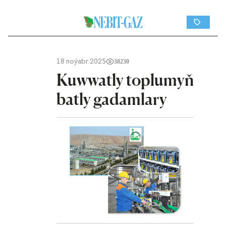
18 noýabr 2025
38230
Kuwwatly toplumyň
batly gadamlary